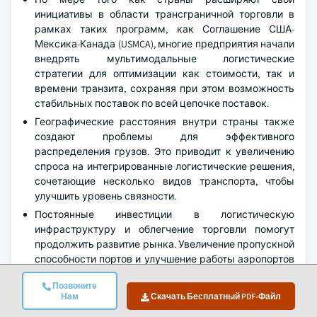
инициативы в области трансграничной торговли в
рамках таких программ, как Соглашение США-
Мексика-Канада (USMCA), многие предприятия начали
внедрять мультимодальные логистические
стратегии для оптимизации как стоимости, так и
времени транзита, сохраняя при этом возможность
стабильных поставок по всей цепочке поставок.
Географические расстояния внутри страны также
создают проблемы для эффективного
распределения грузов. Это приводит к увеличению
спроса на интегрированные логистические решения,
сочетающие несколько видов транспорта, чтобы
улучшить уровень связности.
Постоянные инвестиции в логистическую
инфраструктуру и облегчение торговли помогут
продолжить развитие рынка. Увеличение пропускной
способности портов и улучшение работы аэропортов
обеспечат дополнительную эффективность и усилят
Позвоните
интеграцию в глобальную цепочку поставок.
Нам
Скачать Бесплатный PDF-Файл
Доля рынка логистики «море-воздух»