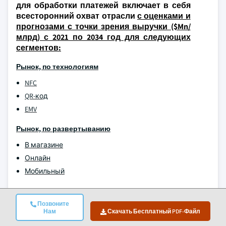
для обработки платежей включает в себя
всесторонний охват отрасли
с оценками и
прогнозами с точки зрения выручки ($Mn/
млрд) с 2021 по 2034 год для следующих
сегментов:
Рынок, по технологиям
NFC
QR-код
EMV
Рынок, по развертыванию
В магазине
Онлайн
Мобильный
Рыночный, по способу оплаты
Позвоните
Кредитные карты
Нам
Скачать Бесплатный PDF-Файл
Дебетовые карты