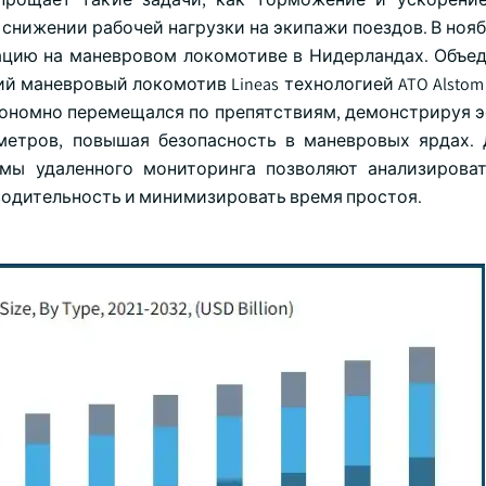
нижении рабочей нагрузки на экипажи поездов. В ноябр
ацию на маневровом локомотиве в Нидерландах. Объе
ский маневровый локомотив Lineas технологией ATO Alsto
втономно перемещался по препятствиям, демонстрируя 
метров, повышая безопасность в маневровых ярдах. Д
мы удаленного мониторинга позволяют анализирова
одительность и минимизировать время простоя.