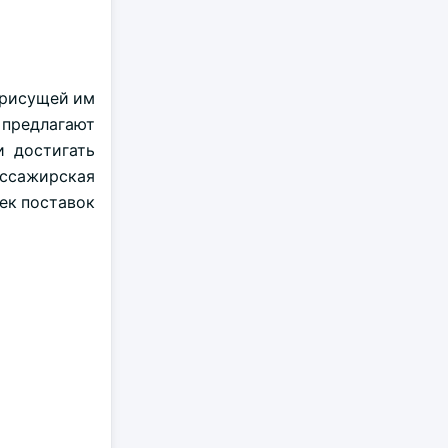
присущей им
предлагают
и достигать
ассажирская
ек поставок