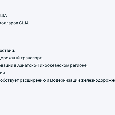
 США
д долларов США
ествий.
дорожный транспорт.
ваций в Азиатско-Тихоокеанском регионе.
ия.
собствует расширению и модернизации железнодорожно