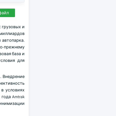
файл
 грузовых и
0 миллиардов
 автопарка.
о-прежнему
овая база и
условия для
. Внедрение
фективность
 в условиях
года Amtrak
 минимизации