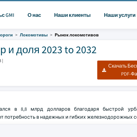
ьс GMI
О нас
Наши клиенты
Наши услуги
ороги
Локомотивы
Рынок локомотивов
и доля 2023 to 2032
3
|
Скачать Бе
PDF-Ф
ался в 8,8 млрд долларов благодаря быстрой урб
 потребность в надежных и гибких железнодорожных с