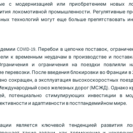
ные с модернизацией или приобретением новых ло
вития локомотивной промышленности. Регулятивные пр
ных технологий могут еще больше препятствовать и
емии COVID-19. Перебои в цепочке поставок, ограниче
ели к временным неудачам в производстве и поставк
Ограничения и ограничения на поездки повлияли н
 перевозки. После введения блокировки во Франции в 2
зно сокращен, а эксплуатация высокоскоростных поезд
т Международный союз железных дорог (МСЖД). Однако к
тей, потенциально стимулирующих инвестиции в мо
ективности и адаптивности в постпандемийном мире.
ации является ключевой тенденцией развития ло
прощает такие задачи, как торможение и ускорени