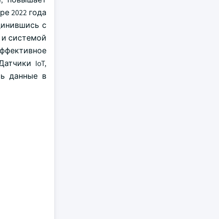
е 2022 года
динившись с
m и системой
эффективное
атчики IoT,
ть данные в