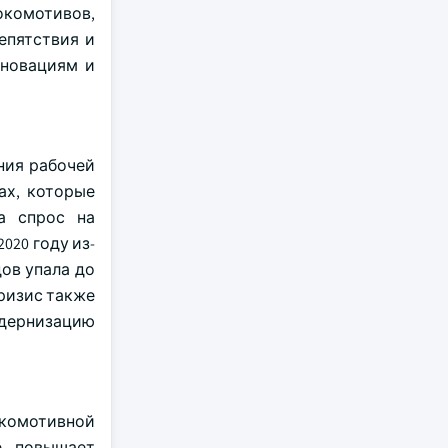
комотивов,
епятствия и
нновациям и
ния рабочей
ах, которые
а спрос на
020 году из-
ов упала до
ризис также
дернизацию
комотивной
е, повышает