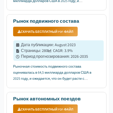
миллиарда долларов США в 2025 году, и
ожидается, что он будет расти с среднегодовым
темпом роста (CAGR) 5,1% в период с 2026 по 2035
год, что обусловлено растущим спросом на
Рынок подвижного состава
транспортировку насыпных грузов....
СКАЧАТЬ БЕСПЛАТНЫЙ PDF-ФАЙЛ
Дата публикации
:
August 2023
Страницы
:
280
CAGR:
3.9
%
Период прогнозирования
:
2026-2035
Рыночная стоимость подвижного состава
оценивалась в 64,5 миллиарда долларов США в
2025 году, и ожидается, что он будет расти с
среднегодовым темпом роста (CAGR) 3,9% в
период с 2026 по 2035 годы, что обусловлено
ростом урбанизации и спроса на общественный
Рынок автономных поездов
транспорт....
СКАЧАТЬ БЕСПЛАТНЫЙ PDF-ФАЙЛ