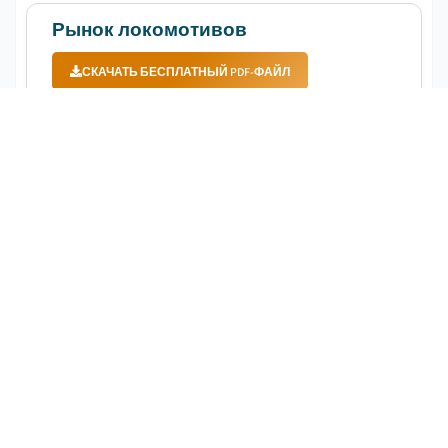
Рынок локомотивов
СКАЧАТЬ БЕСПЛАТНЫЙ PDF-ФАЙЛ
Дата публикации
:
August 2023
Страницы
:
200
CAGR:
4.3
%
Период прогнозирования
:
2023 to 2032
Объем рынка локомотивов в 2022 году оценивался
в 8,8 млрд долларов благодаря быстрой
урбанизации и инфраструктурному развитию,
которые подпитывают потребность в надежных и
гибких железнодорожных сетях....