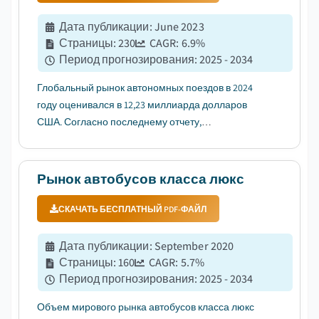
Дата публикации
:
June 2023
Страницы
:
230
CAGR:
6.9
%
Период прогнозирования
:
2025 - 2034
Глобальный рынок автономных поездов в 2024
году оценивался в 12,23 миллиарда долларов
США. Согласно последнему отчету,
опубликованному Global Market Insights Inc.,
ожидается, что рынок вырастет с 12,99 миллиарда
долларов США в 2025 году до 23,73 миллиарда
Рынок автобусов класса люкс
долларов США в 2034 году, при среднегодовом ...
СКАЧАТЬ БЕСПЛАТНЫЙ PDF-ФАЙЛ
Дата публикации
:
September 2020
Страницы
:
160
CAGR:
5.7
%
Период прогнозирования
:
2025 - 2034
Объем мирового рынка автобусов класса люкс