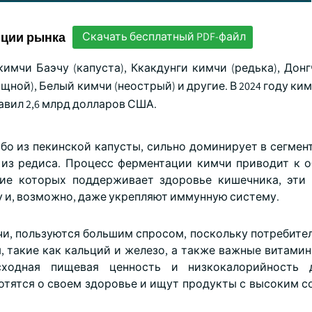
нции рынка
Скачать бесплатный PDF-файл
имчи Баэчу (капуста), Ккакдунги кимчи (редька), Дон
щной), Белый кимчи (неострый) и другие. В 2024 году ким
тавил 2,6 млрд долларов США.
ибо из пекинской капусты, сильно доминирует в сегмен
 из редиса. Процесс ферментации кимчи приводит к 
ние которых поддерживает здоровье кишечника, эти
 и, возможно, даже укрепляют иммунную систему.
чи, пользуются большим спросом, поскольку потребител
такие как кальций и железо, а также важные витамины 
сходная пищевая ценность и низкокалорийность 
ботятся о своем здоровье и ищут продукты с высоким 