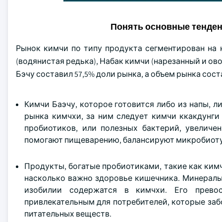
Понять основные тенде
Рынок кимчи по типу продукта сегментирован на к
(водянистая редька), Набак кимчи (нарезанный и ово
Бэчу составил 57,5% доли рынка, а объем рынка сос
Кимчи Баэчу, которое готовится либо из напы, л
рынка кимчхи, за ним следует кимчи ккакдунги
пробиотиков, или полезных бактерий, увеличе
помогают пищеварению, балансируют микробиоту
Продукты, богатые пробиотиками, такие как ким
насколько важно здоровье кишечника. Минералы, 
изобилии содержатся в кимчхи. Его прево
привлекательным для потребителей, которые за
питательных веществ.