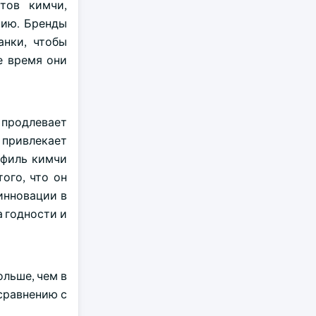
тов кимчи,
рию. Бренды
анки, чтобы
е время они
 продлевает
привлекает
офиль кимчи
ого, что он
инновации в
 годности и
ольше, чем в
сравнению с