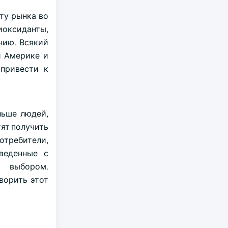
ту рынка во
иоксиданты,
нию. Всякий
й Америке и
 привести к
льше людей,
ят получить
требители,
веденные с
м выбором.
ворить этот