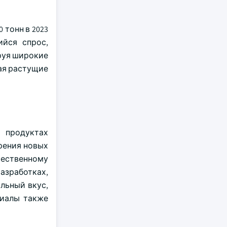
 тонн в 2023
ийся спрос,
руя широкие
ая растущие
х продуктах
рения новых
тественному
азработках,
льный вкус,
риалы также