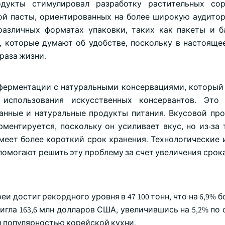
одукты стимулировал разработку растительных сор
ной пасты, ориентированных на более широкую аудито
азличных форматах упаковки, таких как пакеты и б
, которые думают об удобстве, поскольку в настояще
раза жизни.
 ферментации с натуральными консервациями, который
использования искусственных консервантов. Это 
анные и натуральные продукты питания. Вкусовой пр
ментируется, поскольку он усиливает вкус, но из-за т
имеет более короткий срок хранения. Технологические 
омогают решить эту проблему за счет увеличения срока
и достиг рекордного уровня в 47 100 тонн, что на 6,9% б
гла 163,6 млн долларов США, увеличившись на 5,2% по 
й популярностью корейской кухни.