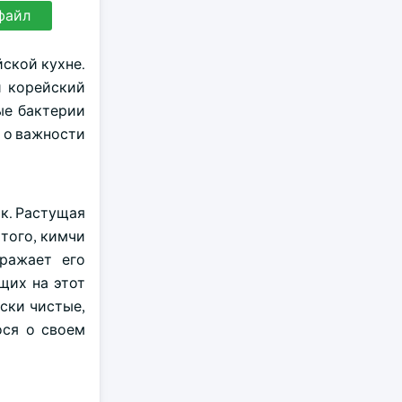
файл
ской кухне.
и корейский
ые бактерии
 о важности
к. Растущая
 того, кимчи
тражает его
щих на этот
ски чистые,
ося о своем