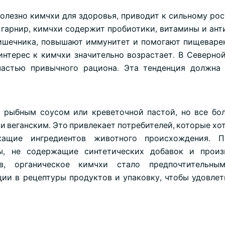
олезно кимчхи для здоровья, приводит к сильному рос
гарнир, кимчхи содержит пробиотики, витамины и ант
кишечника, повышают иммунитет и помогают пищеваре
 интерес к кимчхи значительно возрастает. В Северно
частью привычного рациона. Эта тенденция должна
с рыбным соусом или креветочной пастой, но все бо
 веганским. Это привлекает потребителей, которые хот
ащие ингредиентов животного происхождения. По
ы, не содержащие синтетических добавок и произ
в, органическое кимчхи стало предпочтительны
ции в рецептуры продуктов и упаковку, чтобы удовлет