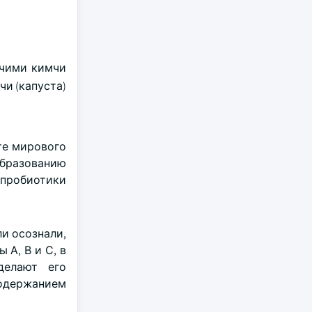
гчими кимчи
чи (капуста)
те мирового
образованию
 пробиотики
и осознали,
А, В и С, в
делают его
содержанием