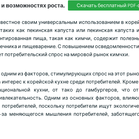
 и возможностях роста.
Скачать бесплатный PDF-
звестное своим универсальным использованием в корей
таких как пекинская капуста или пекинская капуста 
нтированная пища, такая как кимчи, содержит полезн
шечника и пищеварение. С повышением осведомленности
ет потребительский спрос на мировой рынок кимчхи.
 одним из факторов, стимулирующих спрос на этот рыно
 интерес к корейской кухне среди потребителей. Кроме
циональной кухни, от тако до гамбургеров, что о
ривлекательность. Одним из основных факторов, влияю
х потребителей, поскольку потребители ищут экологиче
-за меняющегося мышления потребителей, заботящег