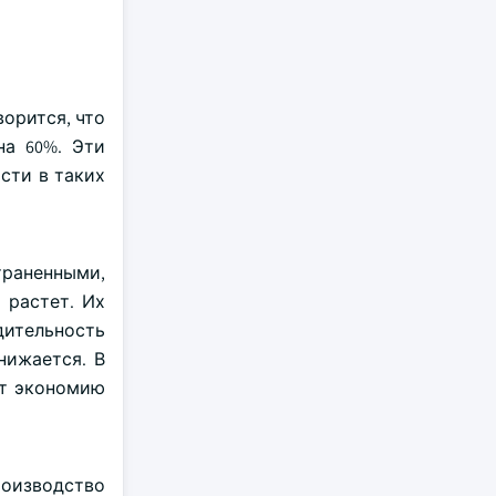
орится, что
на 60%. Эти
сти в таких
траненными,
 растет. Их
ительность
нижается. В
ет экономию
оизводство