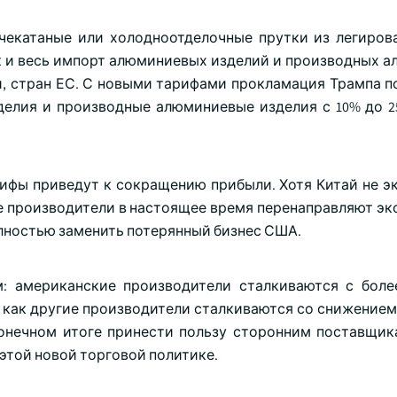
ячекатаные или холодноотделочные прутки из легиров
ак и весь импорт алюминиевых изделий и производных 
ки, стран ЕС. С новыми тарифами прокламация Трампа 
делия и производные алюминиевые изделия с 10% до 2
рифы приведут к сокращению прибыли. Хотя Китай не э
 производители в настоящее время перенаправляют экс
олностью заменить потерянный бизнес США.
: американские производители сталкиваются с бол
мя как другие производители сталкиваются со снижение
конечном итоге принести пользу сторонним поставщик
этой новой торговой политике.