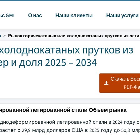
ьс GMI
О нас
Наши клиенты
Наши услуги
ы
Рынок горячекатаных или холоднокатаных прутков из лег
холоднокатаных прутков из
 и доля 2025 – 2034
Скачать Бе
PDF-Ф
ированной легированной стали Объем рынка
днодеформированной легированной стали в 2024 году о
астет с 29,9 млрд долларов США в 2025 году до 50,3 м