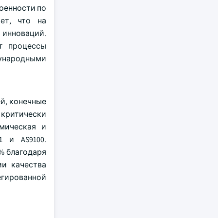
коенности по
ет, что на
 инноваций.
т процессы
ународными
й, конечные
 критически
мическая и
 и AS9100.
0% благодаря
ии качества
егированной