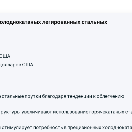
холоднокатаных легированных стальных
в США
д долларов США
 стальные прутки благодаря тенденции к облегчению
руктуры увеличивают использование горячекатаных ст
 стимулирует потребность в прецизионных холоднокат