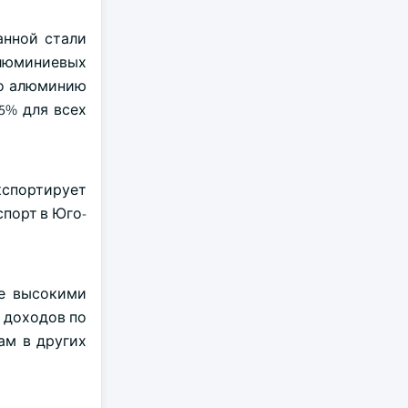
анной стали
алюминиевых
по алюминию
5% для всех
кспортирует
порт в Юго-
ее высокими
м доходов по
ам в других