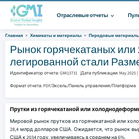
Отраслевые отчеты
Пул
Главная
Химикаты и материалы
Передовые материал
Рынок горячекатаных или 
легированной стали Размер
Идентификатор отчета: GMI13731
|
Дата публикации: May 2025
|
Формат отчета: PDF/Эксель/Панель управления/Платформа
Прутки из горячекатаной или холоднодеформ
Мировой рынок прутков из горячекатаной или холо
28,4 млрд долларов США. Ожидается, что рынок выр
США к 2034 году, увеличиваясь в среднем на 6%.