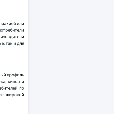
елиакией или
потребители
изводители
е, так и для
ный профиль
ка, киноа и
ебителей по
лее широкой