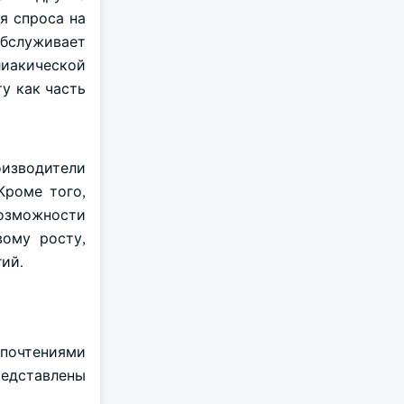
я спроса на
обслуживает
лиакической
у как часть
оизводители
Кроме того,
возможности
вому росту,
ий.
дпочтениями
едставлены