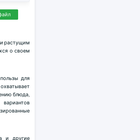
файл
 и растущим
хся о своем
 пользы для
 охватывает
ению блюда,
х вариантов
изированные
оа и другие