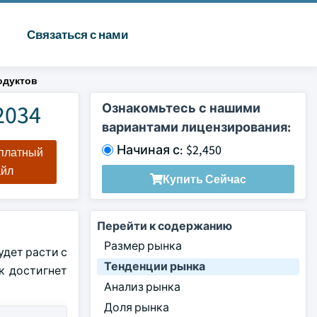
Связаться с нами
одуктов
2034
Ознакомьтесь с нашими
вариантами лицензирования:
Начиная с: $2,450
сплатный
айл
Купить Сейчас
Перейти к содержанию
Размер рынка
удет расти с
Тенденции рынка
ок достигнет
Анализ рынка
Доля рынка