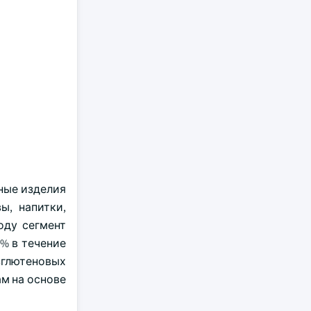
нные изделия
ы, напитки,
оду сегмент
% в течение
зглютеновых
м на основе