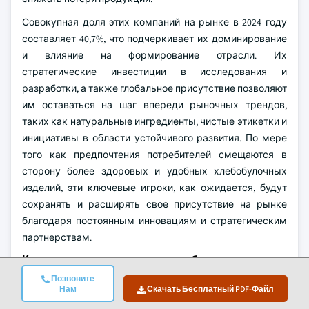
Совокупная доля этих компаний на рынке в 2024 году
составляет 40,7%, что подчеркивает их доминирование
и влияние на формирование отрасли. Их
стратегические инвестиции в исследования и
разработки, а также глобальное присутствие позволяют
им оставаться на шаг впереди рыночных трендов,
таких как натуральные ингредиенты, чистые этикетки и
инициативы в области устойчивого развития. По мере
того как предпочтения потребителей смещаются в
сторону более здоровых и удобных хлебобулочных
изделий, эти ключевые игроки, как ожидается, будут
сохранять и расширять свое присутствие на рынке
благодаря постоянным инновациям и стратегическим
партнерствам.
Компании на рынке добавок для
замороженных хлебобулочных изделий
Позвоните
Нам
Скачать Бесплатный PDF-Файл
Основные игроки, работающие на рынке добавок для