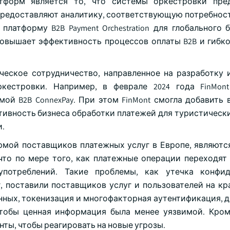
тформ является то, что системы оркестровки пре
предоставляют аналитику, соответствующую потребност
платформу B2B Payment Orchestration для глобального 
повышает эффективность процессов оплаты B2B и гибко
ческое сотрудничество, направленное на разработку 
естровки. Например, в феврале 2024 года FinMont
ой B2B ConnexPay. При этом FinMont смогла добавить 
ктивность бизнеса обработки платежей для туристическ
и.
рмой поставщиков платежных услуг в Европе, являютс
что по мере того, как платежные операции переходят 
употреблений. Такие проблемы, как утечка конфид
, поставили поставщиков услуг и пользователей на кр
нных, токенизация и многофакторная аутентификация, 
тобы ценная информация была менее уязвимой. Кром
ты, чтобы реагировать на новые угрозы.