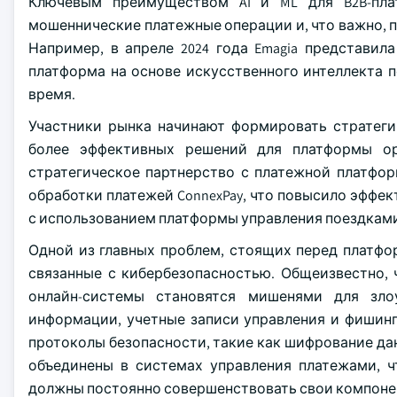
Ключевым преимуществом AI и ML для B2B-пла
мошеннические платежные операции и, что важно, 
Например, в апреле 2024 года Emagia представила 
платформа на основе искусственного интеллекта 
время.
Участники рынка начинают формировать стратеги
более эффективных решений для платформы орк
стратегическое партнерство с платежной платформ
обработки платежей ConnexPay, что повысило эффе
с использованием платформы управления поездкам
Одной из главных проблем, стоящих перед платфо
связанные с кибербезопасностью. Общеизвестно, 
онлайн-системы становятся мишенями для зло
информации, учетные записи управления и фишинг
протоколы безопасности, такие как шифрование да
объединены в системах управления платежами, ч
должны постоянно совершенствовать свои компонен