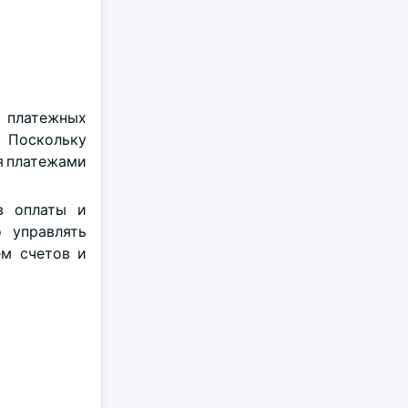
а платежных
. Поскольку
я платежами
в оплаты и
 управлять
ем счетов и