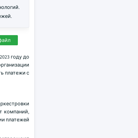
нологий.
ежей.
файл
2023 году до
организации
ь платежи с
оркестровки
т компаний,
ии платежей