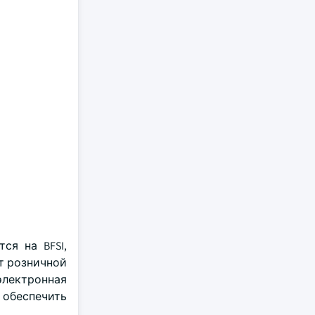
ся на BFSI,
т розничной
электронная
обеспечить