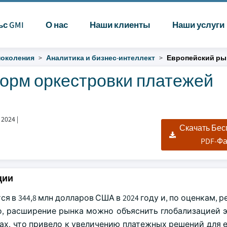
ьс GMI
О нас
Наши клиенты
Наши услуги
поколения
Аналитика и бизнес-интеллект
Европейский ры
орм оркестровки платежей
 2024
|
Скачать Бе
PDF-Ф
ции
в 344,8 млн долларов США в 2024 году и, по оценкам, 
того, расширение рынка можно объяснить глобализацией
ах, что привело к увеличению платежных решений для 