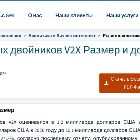
ьс GMI
О нас
Наши клиенты
Наши услуги
поколения
Аналитика и бизнес-интеллект
Рынок аналитик
х двойников V2X Размер и д
2026
|
Скачать Бе
PDF-Ф
азмер
ов V2X
оценивался в 1,2 миллиарда долларов США в
ларов США в 2026 году до 10,1 миллиарда долларов США 
4,3%, согласно последнему отчету, опубликованному Gl