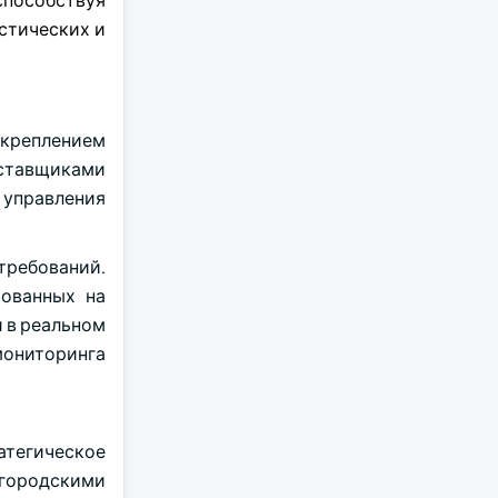
способствуя
стических и
укреплением
оставщиками
 управления
ребований.
рованных на
 в реальном
 мониторинга
тратегическое
 городскими