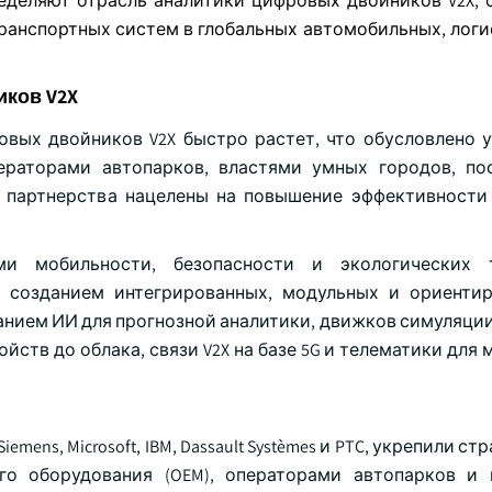
еделяют отрасль аналитики цифровых двойников V2X, 
ранспортных систем в глобальных автомобильных, логи
ков V2X
овых двойников V2X быстро растет, что обусловлено 
ераторами автопарков, властями умных городов, п
 партнерства нацелены на повышение эффективности
 мобильности, безопасности и экологических т
 созданием интегрированных, модульных и ориенти
нием ИИ для прогнозной аналитики, движков симуляции
ств до облака, связи V2X на базе 5G и телематики для
mens, Microsoft, IBM, Dassault Systèmes и PTC, укрепили с
го оборудования (OEM), операторами автопарков и