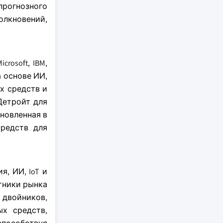
 прогнозного
олкновений,
rosoft, IBM,
а основе ИИ,
х средств и
Детройт для
новленная в
средств для
, ИИ, IoT и
тники рынка
 двойников,
х средств,