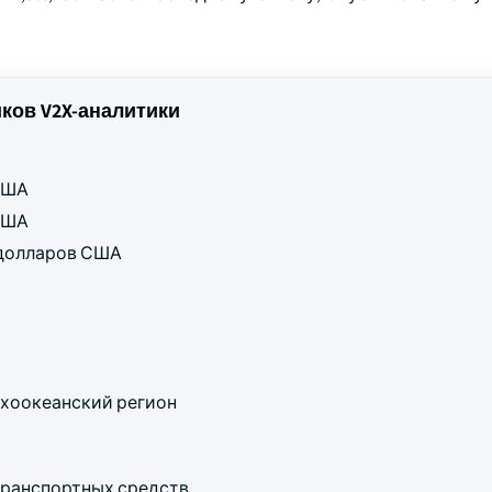
ов V2X-аналитики
 США
 США
д долларов США
хоокеанский регион
ранспортных средств.