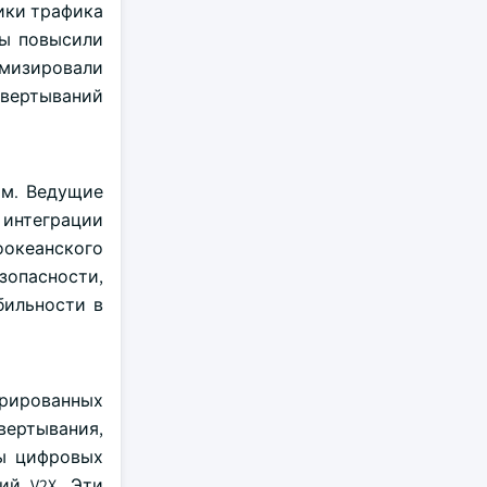
ики трафика
вы повысили
имизировали
вертываний
ом. Ведущие
интеграции
оокеанского
зопасности,
бильности в
грированных
вертывания,
мы цифровых
ий V2X. Эти