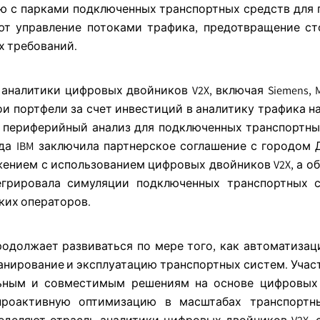
грацию с парками подключенных транспортных средств для
т управление потоками трафика, предотвращение ст
х требований.
алитики цифровых двойников V2X, включая Siemens, Mic
 свои портфели за счет инвестиций в аналитику трафика н
 периферийный анализ для подключенных транспортны
ода IBM заключила партнерское соглашение с городом 
ением с использованием цифровых двойников V2X, а об
тегрировала симуляции подключенных транспортных 
ких операторов.
должает развиваться по мере того, как автоматизация
анирование и эксплуатацию транспортных систем. Учас
льным и совместимым решениям на основе цифровых
проактивную оптимизацию в масштабах транспортны