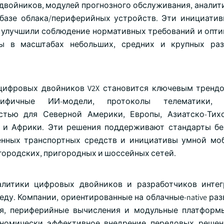
двойников, модулей прогнозного обслуживания, аналит
базе облака/периферийных устройств. Эти инициати
, улучшили соблюдение нормативных требований и опт
ры в масштабах небольших, средних и крупных раз
цифровых двойников V2X становится ключевым тренд
ецифичные ИИ-модели, протоколы телематики, 
стью для Северной Америки, Европы, Азиатско-Тих
 и Африки. Эти решения поддерживают стандарты бе
енных транспортных средств и инициативы умной мо
городских, пригородных и шоссейных сетей.
алитики цифровых двойников и разработчиков инте
ду. Компании, ориентированные на облачные-native раз
ия, периферийные вычисления и модульные платфор
номически эффективное внедрение передовых решен