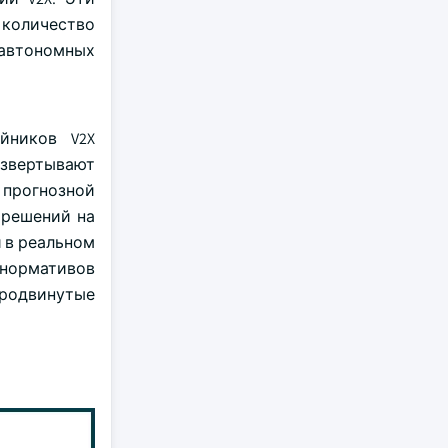
 количество
 автономных
йников V2X
азвертывают
 прогнозной
 решений на
 в реальном
нормативов
родвинутые