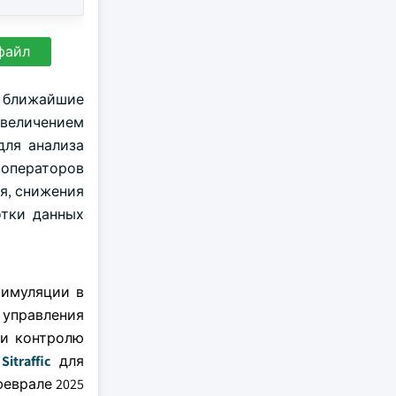
файл
в ближайшие
увеличением
для анализа
 операторов
я, снижения
отки данных
симуляции в
 управления
 и контролю
а
Sitraffic
для
еврале 2025