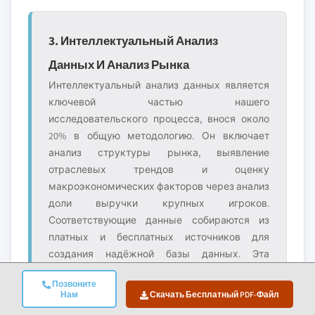
3. Интеллектуальный Анализ
Данных И Анализ Рынка
Интеллектуальный анализ данных является
ключевой частью нашего
исследовательского процесса, внося около
20% в общую методологию. Он включает
анализ структуры рынка, выявление
отраслевых трендов и оценку
макроэкономических факторов через анализ
доли выручки крупных игроков.
Соответствующие данные собираются из
платных и бесплатных источников для
создания надёжной базы данных. Эта
информация затем интегрируется для
Позвоните
поддержки первичных исследований и
Нам
Скачать Бесплатный PDF-Файл
оценки размера рынка с валидацией от