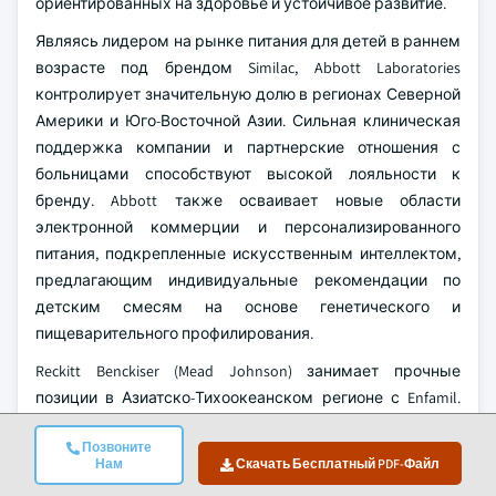
ориентированных на здоровье и устойчивое развитие.
Являясь лидером на рынке питания для детей в раннем
возрасте под брендом Similac, Abbott Laboratories
контролирует значительную долю в регионах Северной
Америки и Юго-Восточной Азии. Сильная клиническая
поддержка компании и партнерские отношения с
больницами способствуют высокой лояльности к
бренду. Abbott также осваивает новые области
электронной коммерции и персонализированного
питания, подкрепленные искусственным интеллектом,
предлагающим индивидуальные рекомендации по
детским смесям на основе генетического и
пищеварительного профилирования.
Reckitt Benckiser (Mead Johnson) занимает прочные
позиции в Азиатско-Тихоокеанском регионе с Enfamil.
Компания укрепляет свои позиции за счет внедрения
Позвоните
специализированных смесей для лечения
Нам
Скачать Бесплатный PDF-Файл
непереносимости лактозы и для детей, рожденных