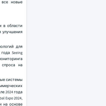
 все новые
м в области
я улучшения
нологий для
года Seeing
 мониторинга
 спроса на
ные системы
ммерческих
е 2024 года
al Expo 2024,
и на основе