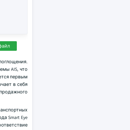
файл
поглощения.
емы AIS, что
ется первым
чает в себя
продажного
ранспортных
да Smart Eye
соответствие