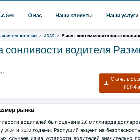
ьс GMI
О нас
Наши клиенты
Наши услуги
ные технологии
ADAS
Рынок систем мониторинга сонлив
а сонливости водителя Разм
024
|
Скачать Бе
PDF-Ф
азмер рынка
ивости водителей был оценен в 2,6 миллиарда долларов
ду 2024 и 2032 годами. Растущий акцент на безопаснос
ых случаев из-за усталости водителей значительно п