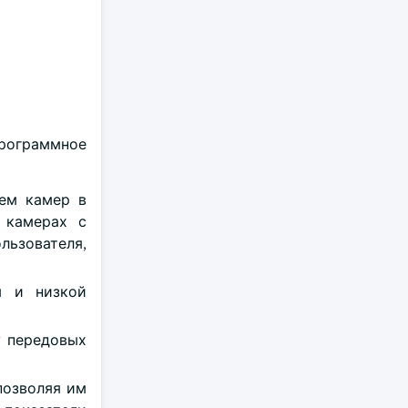
программное
тем камер в
 камерах с
льзователя,
я и низкой
у передовых
позволяя им