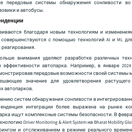
вые передовые системы обнаружения сонливости во
зовики и автобусы.
енденции
виваются благодаря новым технологиям и изменения
 совершенствуются с помощью технологий AI и ML дл
 реагирования.
ольше внимания уделяют разработке различных тех
 эффективности автопарка. Например, в январе 2024 
 продемонстрировав передовые возможности своей системы
 решающее значение для удовлетворения растущего
х автопарков.
инению систем обнаружения сонливости в интегрирован
тенденция интеграции более выражена на рынке ко
арка ищут комплексные системы безопасности. В феврал
огию Driver Monitoring & Alert System на Bharat Mobility Glob
рингом и отслеживанием в режиме реального времен