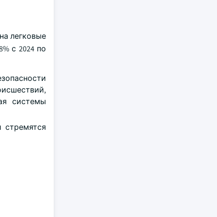
на легковые
% с 2024 по
езопасности
оисшествий,
ая системы
 стремятся