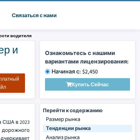
Связаться с нами
ости водителя
ер и
Ознакомьтесь с нашими
вариантами лицензирования:
Начиная с: $2,450
сплатный
Купить Сейчас
айл
Перейти к содержанию
Размер рынка
 США в 2023
Тенденции рынка
ть дорожного
Анализ рынка
одчеркивает