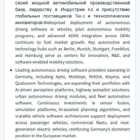
своей мощной автомобильной производственной
базе, лидерству в Индустрии 4.0 и присутствию
глобальных поставщиков Tier-1 и технологических
инноваторов.Widespread deployment of autonomous
driving software in vehicles, pilot autonomous mobility
programs, and advanced ADAS integration across OEMs
continues to fuel market growth. Key automotive and
technology hubs such as Berlin, Munich, Stuttgart, Frankfurt,
and Hamburg serve as centers for innovation, R&D, and
software-enabled mobility solutions.
Leading autonomous driving software providers operating in
Germany, including Aptiv, Mobileye, NVIDIA, Waymo, and
Qualcomm Technologies, are expanding their portfolios with
AI-driven perception platforms, highway autopilot solutions,
urban autonomous driving modules, and fleet automation
software. Continuous investments in sensor fusion,
simulation platforms, AI-assisted planning algorithms, and
scalable vehicle software architectures support deployment
across passenger vehicles, commercial fleets, and next-
generation electric vehicles, reinforcing Germany’s dominant
position in the European market.