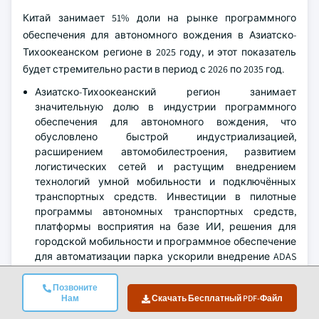
Китай занимает 51% доли на рынке программного
обеспечения для автономного вождения в Азиатско-
Тихоокеанском регионе в 2025 году, и этот показатель
будет стремительно расти в период с 2026 по 2035 год.
Азиатско-Тихоокеанский регион занимает
значительную долю в индустрии программного
обеспечения для автономного вождения, что
обусловлено быстрой индустриализацией,
расширением автомобилестроения, развитием
логистических сетей и растущим внедрением
технологий умной мобильности и подключённых
транспортных средств. Инвестиции в пилотные
программы автономных транспортных средств,
платформы восприятия на базе ИИ, решения для
городской мобильности и программное обеспечение
для автоматизации парка ускорили внедрение ADAS
уровня 2–4, программ для шофёров, систем
внутреннего сенсора и платформ мониторинга.
Позвоните
Нам
Скачать Бесплатный PDF-Файл
Производители оригинального оборудования (OEM),
поставщики Tier-1 и интеграторы технологий в