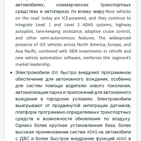
автомобилях, коммерческих транспортных
средствах и автопарках по всему миру.Most vehicles
on the road today are ICE-powered, and they continue to
integrate Level 1 and Level 2 ADAS systems, highway
autopilot, lane-keeping assistance, adaptive cruise control,
and other semi-autonomous features. The widespread
presence of ICE vehicles across North America, Europe, and
Asia Pacific, combined with OEM investments in retrofit and
new vehicle automation software, reinforces this segment’s
market leadership.
Электромобили (EV) быстро внедряют программное
обеспечение для автономного вождения, особенно
для систем помощи водителю нового поколения,
автоматизации парка и приложений для автономного
вождения в городских условиях. Электромобили
выигрывают от продвинутой интеграции датчиков,
платформ программно-определяемых транспортных
средств и возможности обновления по воздуху.
Однако более крупная установленная база, более
высокая проникновение систем ADAS на автомобили
с ДВС и более быстрое внедрение функций ADAS в