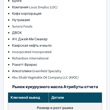
Бунге
Компания Louis Dreyfus (LDC)
Кофе корпорация
Нутриазия
Sunora Foods
ДВОК
АЧ. Джей-Ми Смакер
Каирская нефть и мыло
Incorporated Incorporated
Richardson International
Рокетт Фререс
Алкоголики Greenfield Specialty
Abu Dhabi Vegetable Oil Company LLC (AVOC)
Рынок кукурузного масла Атрибуты отчета
Ключевой вывод
Детали
Размер и рост рынка