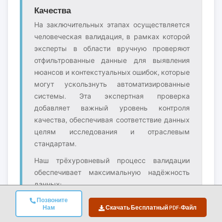
Качества
На заключительных этапах осуществляется
человеческая валидация, в рамках которой
эксперты в области вручную проверяют
отфильтрованные данные для выявления
нюансов и контекстуальных ошибок, которые
могут ускользнуть автоматизированные
системы. Эта экспертная проверка
добавляет важный уровень контроля
качества, обеспечивая соответствие данных
целям исследования и отраслевым
стандартам.
Наш трёхуровневый процесс валидации
обеспечивает максимальную надёжность
данных:
Позвоните
✓
✓
✓ Проверка
Нам
Скачать Бесплатный PDF-Файл
Статистическая
Экспертная
рыночной