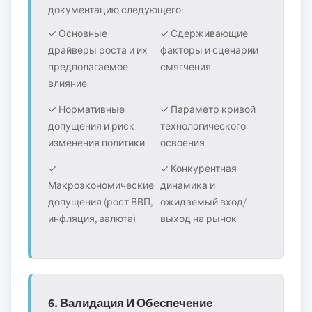
документацию следующего:
✓ Основные
✓ Сдерживающие
драйверы роста и их
факторы и сценарии
предполагаемое
смягчения
влияние
✓ Нормативные
✓ Параметр кривой
допущения и риск
технологического
изменения политики
освоения
✓
✓ Конкурентная
Макроэкономические
динамика и
допущения (рост ВВП,
ожидаемый вход/
инфляция, валюта)
выход на рынок
6. Валидация И Обеспечение