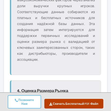
макроэкономических факторов через анализ
доли выручки крупных игроков.
Соответствующие данные собираются из
платных и бесплатных источников для
создания надёжной базы данных. Эта
информация затем интегрируется для
поддержки первичных исследований и
оценки размера рынка с валидацией от
ключевых заинтересованных сторон, таких
как дистрибьюторы, производители и
ассоциации.
4. Оценка Размера Рынка
Наша оценка размера рынка построена на
Позвоните
методе восходящего анализа, начиная с
Нам
Скачать Бесплатный PDF-Файл
данных о выручке компаний, полученных