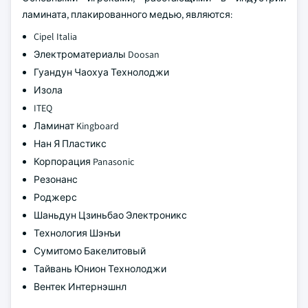
ламината, плакированного медью, являются:
Cipel Italia
Электроматериалы Doosan
Гуандун Чаохуа Технолоджи
Изола
ITEQ
Ламинат Kingboard
Нан Я Пластикс
Корпорация Panasonic
Резонанс
Роджерс
Шаньдун Цзиньбао Электроникс
Технология Шэнъи
Сумитомо Бакелитовый
Тайвань Юнион Технолоджи
Вентек Интернэшнл