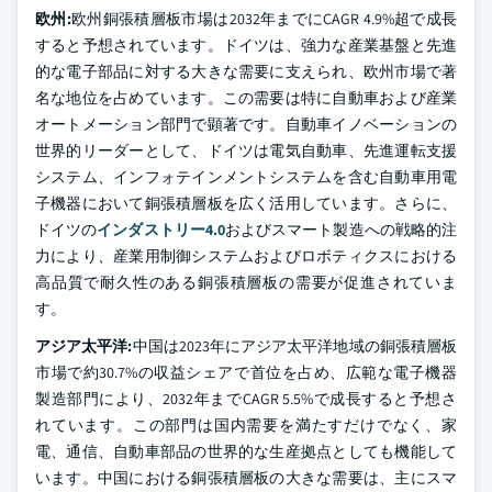
欧州:
欧州銅張積層板市場は2032年までにCAGR 4.9%超で成長
すると予想されています。ドイツは、強力な産業基盤と先進
的な電子部品に対する大きな需要に支えられ、欧州市場で著
名な地位を占めています。この需要は特に自動車および産業
オートメーション部門で顕著です。自動車イノベーションの
世界的リーダーとして、ドイツは電気自動車、先進運転支援
システム、インフォテインメントシステムを含む自動車用電
子機器において銅張積層板を広く活用しています。さらに、
ドイツの
インダストリー4.0
およびスマート製造への戦略的注
力により、産業用制御システムおよびロボティクスにおける
高品質で耐久性のある銅張積層板の需要が促進されていま
す。
アジア太平洋:
中国は2023年にアジア太平洋地域の銅張積層板
市場で約30.7%の収益シェアで首位を占め、広範な電子機器
製造部門により、2032年までCAGR 5.5%で成長すると予想さ
れています。この部門は国内需要を満たすだけでなく、家
電、通信、自動車部品の世界的な生産拠点としても機能して
います。中国における銅張積層板の大きな需要は、主にスマ