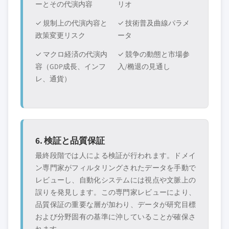
ーとその代演内容
リオ
✓ 規制上の代演内容と
✓ 技術普及曲線パラメ
政策変更リスク
ータ
✓ マクロ経済の代演内
✓ 競争の動態と市場参
容（GDP成長、インフ
入/椭退の見通し
レ、通貨）
6. 検証と品質保証
最終段階では人による検証が行われます。ドメイ
ン専門家がフィルタリングされたデータを手動で
レビューし、自動化システムには視点や文脈上の
誤りを発見します。この専門家レビューにより、
品質保証の重要な層が加わり、データが研究目標
および分野固有の基準に沖していることが確保さ