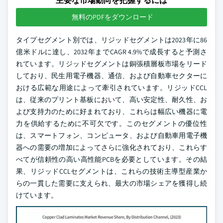
主要な市場動向を把握するには
無料のPDFをダウンロード
タイプセグメント別では、リジッドセグメントは2023年に86
億米ドルに達し、2032年までCAGR 4.9%で成長すると予測さ
れています。リジッドセグメントは銅張積層板市場をリード
しており、民生用電子機器、通信、および自動車セクターに
おける広範な用途によって牽引されています。リジッドCCL
は、従来のプリント基板において、高い安定性、耐久性、お
よび支持力のために好まれており、これらは幅広い機器に電
力を供給するために不可欠です。このセグメントの優位性
は、スマートフォン、コンピュータ、および自動車用電子機
器への需要の増加によってさらに強化されており、これらす
べてが信頼性の高い高性能PCBを必要としています。その結
果、リジッドCCLセグメントは、これらの技術主導型産業か
らの一貫した需要に支えられ、最大の市場シェアを獲得し続
けています。