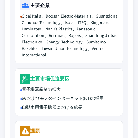
主要企業
Cipel Italia、Doosan Electro-Materials、Guangdong
Chaohua Technology、Isola、ITEQ、Kingboard
Laminates、Nan Ya Plastics、Panasonic
Corporation、Resonac、Rogers、Shandong Jinbao
Electronics、Shengyi Technology、Sumitomo
Bakelite、Taiwan Union Technology、Ventec
International
主要市場促進要因
電子機器産業の拡大
5Gおよびモノのインターネット(IoT)の採用
自動車用電子機器における成長
課題