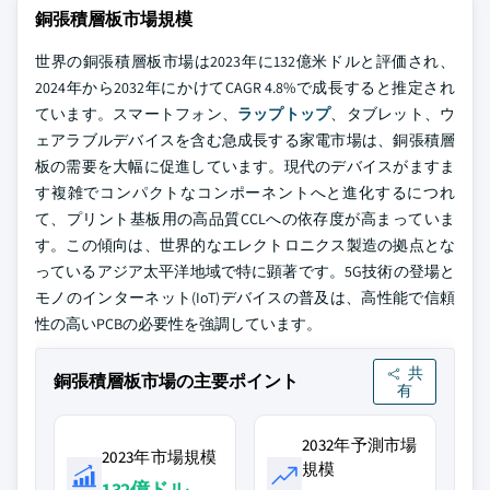
銅張積層板市場規模
世界の銅張積層板市場は2023年に132億米ドルと評価され、
2024年から2032年にかけてCAGR 4.8%で成長すると推定され
ています。スマートフォン、
ラップトップ
、タブレット、ウ
ェアラブルデバイスを含む急成長する家電市場は、銅張積層
板の需要を大幅に促進しています。現代のデバイスがますま
す複雑でコンパクトなコンポーネントへと進化するにつれ
て、プリント基板用の高品質CCLへの依存度が高まっていま
す。この傾向は、世界的なエレクトロニクス製造の拠点とな
っているアジア太平洋地域で特に顕著です。5G技術の登場と
モノのインターネット(IoT)デバイスの普及は、高性能で信頼
性の高いPCBの必要性を強調しています。
共
銅張積層板市場の主要ポイント
有
2032年予測市場
2023年市場規模
規模
132億ドル