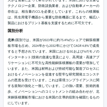
大きな需要によって牽引されています。米国における主要な
テクノロジー企業、防衛請負業者、および自動車メーカーの
存在は、相当量のCCLを必要としています。これらの積層板
は、民生用電子機器から重要な防衛機器に至るまで、幅広い
製品におけるプリント基板を支援するために不可欠です。
国別分析
北米:
国別では、米国が2023年に約75.4%のシェアで銅張積層
板市場を占め、2024年から2032年にかけてCAGR 4.8%で成長
すると予想されています。米国における5GおよびIoT(モノの
インターネット)技術の急速な普及により、高周波・高速アプ
リケーションに不可欠な高性能銅張積層板の需要が増加して
います。また、米国は材料および持続可能な製造プロセスに
おけるイノベーションを促進する堅牢な研究開発エコシステ
ムの恩恵を受けています。これは環境コンプライアンスに関
する規制の強化と一致しています。この強い需要、技術的進
歩、イノベーションへのコミットメントの組み合わせが、北
米銅張積層板市場における米国の主導的役割を確固たるもの
にしています。