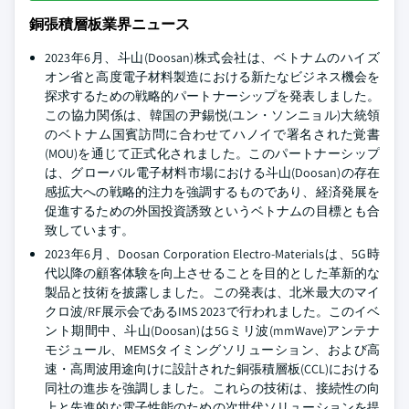
銅張積層板業界ニュース
2023年6月、斗山(Doosan)株式会社は、ベトナムのハイズ
オン省と高度電子材料製造における新たなビジネス機会を
探求するための戦略的パートナーシップを発表しました。
この協力関係は、韓国の尹錫悦(ユン・ソンニョル)大統領
のベトナム国賓訪問に合わせてハノイで署名された覚書
(MOU)を通じて正式化されました。このパートナーシップ
は、グローバル電子材料市場における斗山(Doosan)の存在
感拡大への戦略的注力を強調するものであり、経済発展を
促進するための外国投資誘致というベトナムの目標とも合
致しています。
2023年6月、Doosan Corporation Electro-Materialsは、5G時
代以降の顧客体験を向上させることを目的とした革新的な
製品と技術を披露しました。この発表は、北米最大のマイ
クロ波/RF展示会であるIMS 2023で行われました。このイベ
ント期間中、斗山(Doosan)は5Gミリ波(mmWave)アンテナ
モジュール、MEMSタイミングソリューション、および高
速・高周波用途向けに設計された銅張積層板(CCL)における
同社の進歩を強調しました。これらの技術は、接続性の向
上と先進的な電子性能のための次世代ソリューションを提