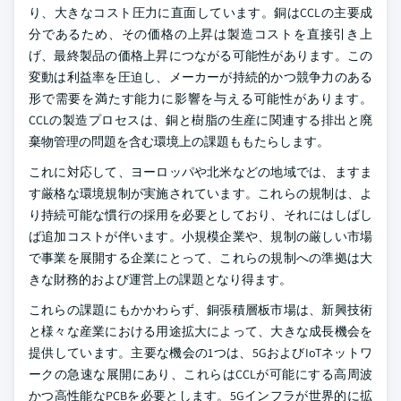
り、大きなコスト圧力に直面しています。銅はCCLの主要成
分であるため、その価格の上昇は製造コストを直接引き上
げ、最終製品の価格上昇につながる可能性があります。この
変動は利益率を圧迫し、メーカーが持続的かつ競争力のある
形で需要を満たす能力に影響を与える可能性があります。
CCLの製造プロセスは、銅と樹脂の生産に関連する排出と廃
棄物管理の問題を含む環境上の課題ももたらします。
これに対応して、ヨーロッパや北米などの地域では、ますま
す厳格な環境規制が実施されています。これらの規制は、よ
り持続可能な慣行の採用を必要としており、それにはしばし
ば追加コストが伴います。小規模企業や、規制の厳しい市場
で事業を展開する企業にとって、これらの規制への準拠は大
きな財務的および運営上の課題となり得ます。
これらの課題にもかかわらず、銅張積層板市場は、新興技術
と様々な産業における用途拡大によって、大きな成長機会を
提供しています。主要な機会の1つは、5GおよびIoTネットワ
ークの急速な展開にあり、これらはCCLが可能にする高周波
かつ高性能なPCBを必要とします。5Gインフラが世界的に拡