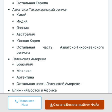
Остальная Европа
Азиатско-Тихоокеанский регион
Китай
Индия
Япония
Австралия
Южная Корея
Остальная часть Азиатско-Тихоокеанского
региона
Латинская Америка
Бразилия
Мексика
Аргентина
Остальная часть Латинской Америки
Ближний Восток и Африка
Саудовская Аравия
Позвоните
Южная Африка
Нам
Скачать Бесплатный PDF-Файл
ОАЭ