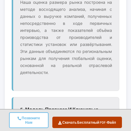
Наша оценка размера рынка построена на
методе восходящего анализа, начиная с
данных о выручке компаний, полученных
непосредственно в ходе первичных
интервью, а также показателей объёма
производства от производителей и
статистики установок или развёртывания.
Эти данные объединяются по региональным
рынкам для получения глобальной оценки,
основанной на реальной отраслевой
деятельности.
5. Модель Прогноза И Ключевые
Допущения
Позвоните
Нам
Скачать Бесплатный PDF-Файл
Каждый прогноз включает явную