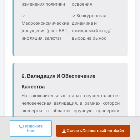
изменения политики
освоения
✓
✓ Конкурентная
Макроэкономические
динамика и
допущения (рост ВВП,
ожидаемый вход/
инфляция, валюта)
выход на рынок
6. Валидация И Обеспечение
Качества
На заключительных этапах осуществляется
человеческая валидация, в рамках которой
эксперты в области вручную проверяют
отфильтрованные данные для выявления
нюансов и контекстуальных ошибок, которые
Позвоните
Нам
Скачать Бесплатный PDF-Файл
могут ускользнуть автоматизированные