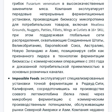
грибок Fusarium venenatum в высококачественные
заменители мяса. Компания эксплуатирует
передовые непрерывные ферментационные
установки, производящие биомассу микопротеина
для потребительских товаров, включая Meatless
Grounds, Nuggets, Patties, Fillets, Wings и Cutlets в 16+ SKU,
при этом поддерживая глобальные сети
распределения, охватывающие Соединенные Штаты,
Великобританию, Европейский Союз, Австралию,
Новую Зеландию и Азию, позиционируя себя как
признанного лидера в технологии ферментации
биомассы с коммерческими операциями с 1993 года
и доказанной потребительской приемлемостью в
основных розничных каналах.
Impossible Foods
эксплуатирует специализированные
установки точной ферментации в Редвуд-Сити,
Калифорния, сосредоточившись на производстве
соевого леггемоглобина (белка гема) через
микробную ферментацию с коммерческим
производственным потенциалом, обслуживающим
рынки Северной Америки и Азии. Компания недавно