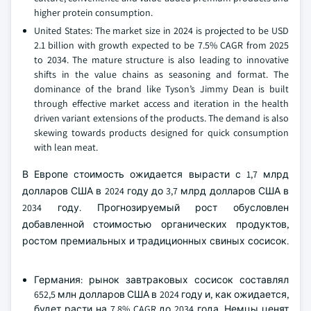
higher protein consumption.
United States: The market size in 2024 is projected to be USD
2.1 billion with growth expected to be 7.5% CAGR from 2025
to 2034. The mature structure is also leading to innovative
shifts in the value chains as seasoning and format. The
dominance of the brand like Tyson’s Jimmy Dean is built
through effective market access and iteration in the health
driven variant extensions of the products. The demand is also
skewing towards products designed for quick consumption
with lean meat.
В Европе стоимость ожидается вырасти с 1,7 млрд
долларов США в 2024 году до 3,7 млрд долларов США в
2034 году. Прогнозируемый рост обусловлен
добавленной стоимостью органических продуктов,
ростом премиальных и традиционных свиных сосисок.
Германия: рынок завтраковых сосисок составлял
652,5 млн долларов США в 2024 году и, как ожидается,
будет расти на 7,8% CAGR до 2034 года. Немцы ценят