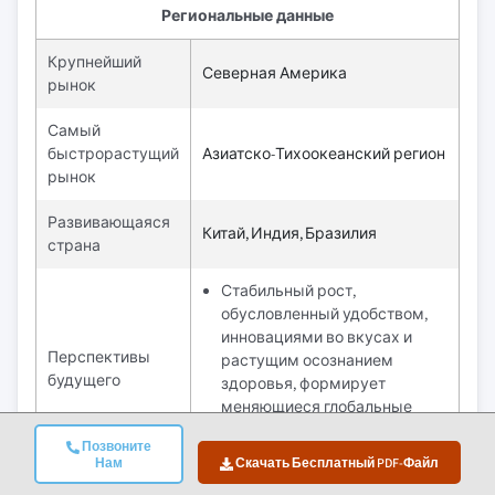
Региональные данные
Крупнейший
Северная Америка
рынок
Самый
быстрорастущий
Азиатско-Тихоокеанский регион
рынок
Развивающаяся
Китай, Индия, Бразилия
страна
Стабильный рост,
обусловленный удобством,
инновациями во вкусах и
Перспективы
растущим осознанием
будущего
здоровья, формирует
меняющиеся глобальные
привычки завтрака.
Позвоните
Нам
Скачать Бесплатный PDF-Файл