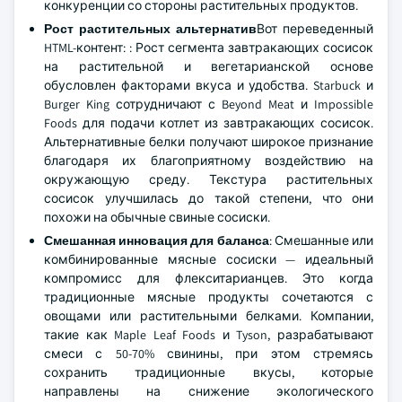
конкуренции со стороны растительных продуктов.
Рост растительных альтернатив
Вот переведенный
HTML-контент: : Рост сегмента завтракающих сосисок
на растительной и вегетарианской основе
обусловлен факторами вкуса и удобства. Starbuck и
Burger King сотрудничают с Beyond Meat и Impossible
Foods для подачи котлет из завтракающих сосисок.
Альтернативные белки получают широкое признание
благодаря их благоприятному воздействию на
окружающую среду. Текстура растительных
сосисок улучшилась до такой степени, что они
похожи на обычные свиные сосиски.
Смешанная инновация для баланса
: Смешанные или
комбинированные мясные сосиски — идеальный
компромисс для флекситарианцев. Это когда
традиционные мясные продукты сочетаются с
овощами или растительными белками. Компании,
такие как Maple Leaf Foods и Tyson, разрабатывают
смеси с 50-70% свинины, при этом стремясь
сохранить традиционные вкусы, которые
направлены на снижение экологического