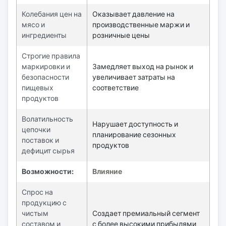
Колебания цен на
Оказывает давление на
мясо и
производственные маржи и
ингредиенты
розничные цены
Строгие правила
маркировки и
Замедляет выход на рынок и
безопасности
увеличивает затраты на
пищевых
соответствие
продуктов
Волатильность
Нарушает доступность и
цепочки
планирование сезонных
поставок и
продуктов
дефицит сырья
Возможности:
Влияние
Спрос на
продукцию с
чистым
Создает премиальный сегмент
составом и
с более высокими прибылями