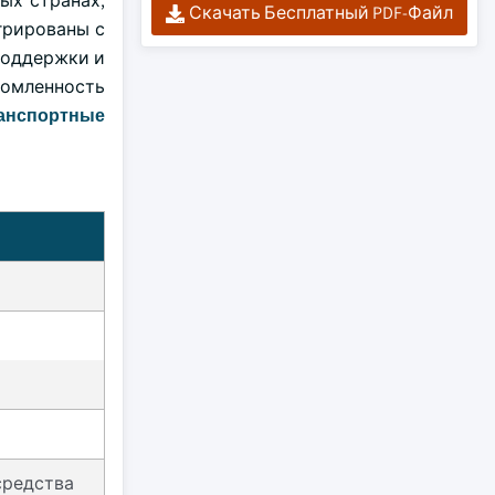
ых странах,
Скачать Бесплатный PDF-Файл
грированы с
поддержки и
домленность
ранспортные
средства