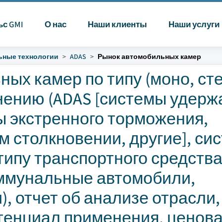
ьс GMI
О нас
Наши клиенты
Наши услуги
ные технологии
ADAS
Рынок автомобильных камер
ых камер по типу (моно, ст
нению (ADAS [системы удерж
ы экстренного торможения,
 столкновении, другие], си
типу транспортного средств
оммунальные автомобили,
, отчет об анализе отрасли,
тенциал применения, ценов