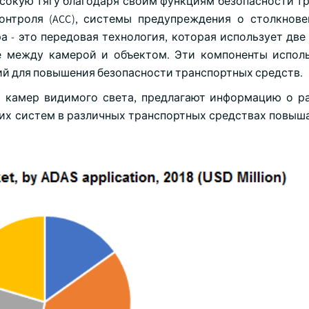
сокую тягу благодаря своим функциям безопасности т
онтроля (ACC), системы предупреждения о столкнове
 - это передовая технология, которая использует две
е между камерой и объектом. Эти компоненты испол
й для повышения безопасности транспортных средств.
х камер видимого света, предлагают информацию о р
тих систем в различных транспортных средствах повыша