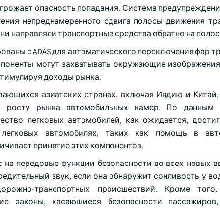
угрожает опасность попадания. Система предупреждения
ения непреднамеренного сдвига полосы движения тр
они направляли транспортные средства обратно на полос
рованы с ADAS для автоматического переключения фар т
омпоненты могут захватывать окружающие изображения
стимулируя доходы рынка.
вающихся азиатских странах, включая Индию и Китай, 
ть росту рынка автомобильных камер. По данным 
чество легковых автомобилей, как ожидается, достиг
 легковых автомобилях, таких как помощь в авт
ичивает принятие этих компонентов.
с на передовые функции безопасности во всех новых а
едительный звук, если она обнаружит сонливость у вод
орожно-транспортных происшествий. Кроме того,
ие законы, касающиеся безопасности пассажиров,