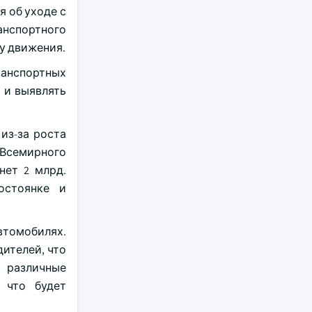
 об уходе с
анспортного
у движения.
ранспортных
 и выявлять
из-за роста
Всемирного
нет 2 млрд.
остоянке и
втомобилях.
ителей, что
 различные
 что будет