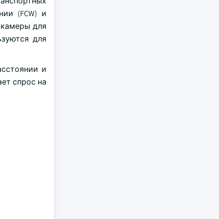
ранспортных
нии (FCW) и
 камеры для
ьзуются для
асстоянии и
ет спрос на