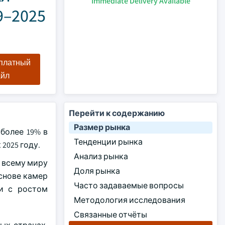
Immediate Delivery Available
9–2025
сплатный
айл
Перейти к содержанию
Размер рынка
 более 19% в
Тенденции рынка
2025 году.
Анализ рынка
 всему миру
Доля рынка
снове камер
Часто задаваемые вопросы
зи с ростом
Методология исследования
Связанные отчёты