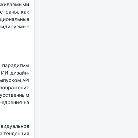
ерживаемыми
страны, как
ациональные
бсидируемые
 парадигмы
ИИ, дизайн-
ыпуском API
 изображение
кусственным
недрения на
ивидуальное
а тенденция