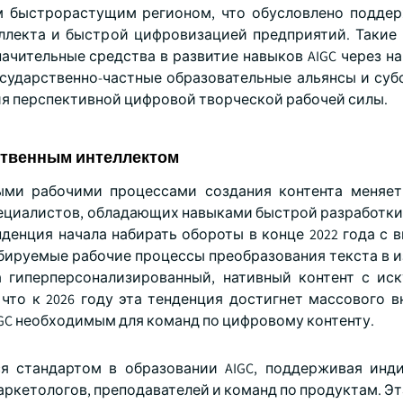
ым быстрорастущим регионом, что обусловлено подд
ллекта и быстрой цифровизацией предприятий. Такие 
ачительные средства в развитие навыков AIGC через н
государственно-частные образовательные альянсы и су
я перспективной цифровой творческой рабочей силы.
сственным интеллектом
ми рабочими процессами создания контента меняет
пециалистов, обладающих навыками быстрой разработки 
денция начала набирать обороты в конце 2022 года с в
штабируемые рабочие процессы преобразования текста в
а гиперперсонализированный, нативный контент с ис
что к 2026 году эта тенденция достигнет массового в
IGC необходимым для команд по цифровому контенту.
я стандартом в образовании AIGC, поддерживая инд
ркетологов, преподавателей и команд по продуктам. Эт