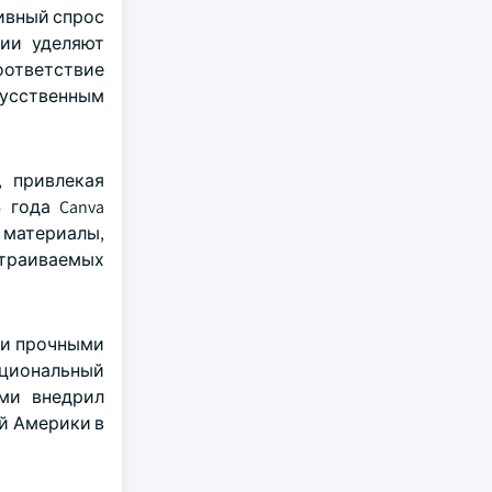
ивный спрос
ции уделяют
оответствие
кусственным
, привлекая
 года Canva
 материалы,
страиваемых
 и прочными
ациональный
ми внедрил
й Америки в