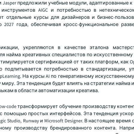
va и Jasper предложили учебные модули, адаптированные 
инструментов AIGC и потребностью в нетехническо
ает отдельные курсы для дизайнеров и бизнес-пользов
 2027 года, обеспечивая кросс-функциональное разв
икации, укрепляются в качестве эталона мастерст
ля найма креативных специалистов по искусственному 
стимулируется сертификацией от таких платформ, как Op
ng. Это подпитывается потребностью в стандартизации, 
Learning. На курсы AI по генеративному искусственном
 миру. Эта тенденция будет влиять на стратегии найма
выкам в области автоматизации креатива.
low-code трансформирует обучение производству контен
с помощью простых интерфейсов. Эта тенденция ускори
c Studio, Runway и Microsoft Designer. В настоящее время
ому производству брендированного контента. Наприм