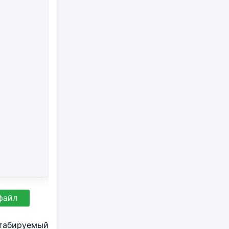
файл
штабируемый