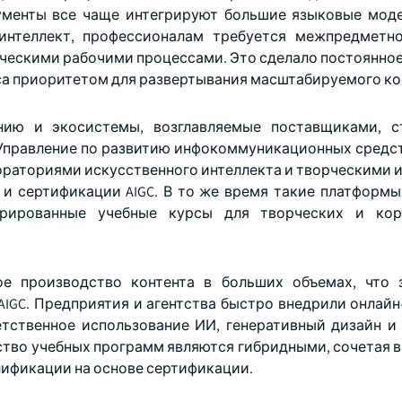
рументы все чаще интегрируют большие языковые мод
интеллект, профессионалам требуется межпредметно
рческими рабочими процессами. Это сделало постоянно
са приоритетом для развертывания масштабируемого ко
ению и экосистемы, возглавляемые поставщиками, с
е Управление по развитию инфокоммуникационных средс
бораториями искусственного интеллекта и творческими 
 сертификации AIGC. В то же время такие платформы, 
уктурированные учебные курсы для творческих и ко
ое производство контента в больших объемах, что 
AIGC. Предприятия и агентства быстро внедрили онлайн
тственное использование ИИ, генеративный дизайн и
ство учебных программ являются гибридными, сочетая в
лификации на основе сертификации.