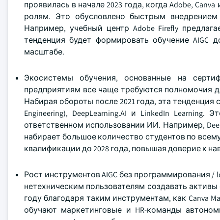
проявилась в начале 2023 года, когда Adobe, Can
ролям. Это обусловлено быстрым внедрением 
Например, учебный центр Adobe Firefly предлаг
тенденция будет формировать обучение AIGC до
масштабе.
Экосистемы обучения, основанные на сертиф
предприятиям все чаще требуются полномочия д
Набирая обороты после 2021 года, эта тенденция 
Engineering), DeepLearning.AI и LinkedIn Learni
ответственном использовании ИИ. Например, Deep
набирает большое количество студентов по всему
квалификации до 2028 года, повышая доверие к на
Рост инструментов AIGC без программирования / 
нетехническим пользователям создавать активы 
году благодаря таким инструментам, как Canva Magi
обучают маркетинговые и HR-команды автономн