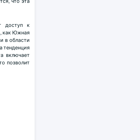
ся, что эта
т доступ к
ы, как Южная
и в области
а тенденция
та включает
то позволит