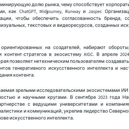
оминирующую долю рынка, чему способствует корпорат
 как ChatGPT, Midjourney, Runway и Jasper. Организа
ции, чтобы обеспечить согласованность бренда, с
визуальных, текстовых и видеоресурсов, созданных ис
ориентированных на создателей, набирают обороты
 контент-стратегов в экосистему AIGC. В апреле 2024
орая позволяет нетехническим пользователям создавать
тов генеративного искусственного интеллекта и на
ания контента.
ваемая зрелыми исследовательскими экосистемами ИИ
стью и научными кругами. В сентябре 2023 года Н
партнерстве с ведущими университетами и компания
налистики и коммуникаций, укрепив лидерство Северно
нове искусственного интеллекта.