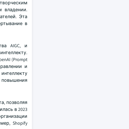
к творческим
м владении.
ателей. Эта
ертывание в
ва AIGC, и
интеллекту.
enAI (Prompt
управлении и
у интеллекту
 и повышения
та, позволяя
лась в 2023
 организации
ер, Shopify