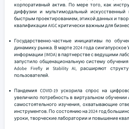
корпоративный актив. По мере того, как инст
диффузии и мультимодальный искусственный 
быстрым проектированием, этикой данных и тво
квалификации AIGC критически важным для бизне
Государственно-частные инициативы по обуч
динамику рынка. В марте 2024 года сингапурско
информации (IMDA) в партнерстве с ведущими ла
запустило общенациональную систему обучения и
Adobe Firefly и Stability AI, расширяют стр
пользователей.
Пандемия COVID-19 ускорила спрос на цифров
увеличило потребность в виртуальном обучении 
самостоятельного изучения, охватывающие отве
инструментов. По состоянию на 2024 год большин
уроки, творческие лаборатории и повышение ква