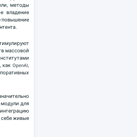
ели, методы
е владение
е повышение
нтента.
тимулируют
тв массовой
институтами
как OpenAI,
рпоративных
значительно
-модули для
 интеграцию
 себе живые