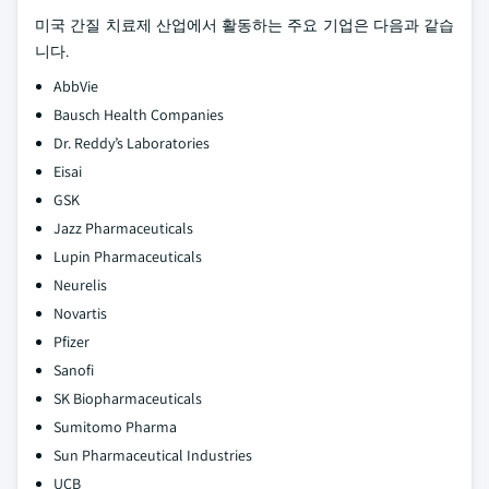
미국 간질 치료제 산업에서 활동하는 주요 기업은 다음과 같습
니다.
AbbVie
Bausch Health Companies
Dr. Reddy’s Laboratories
Eisai
GSK
Jazz Pharmaceuticals
Lupin Pharmaceuticals
Neurelis
Novartis
Pfizer
Sanofi
SK Biopharmaceuticals
Sumitomo Pharma
Sun Pharmaceutical Industries
UCB