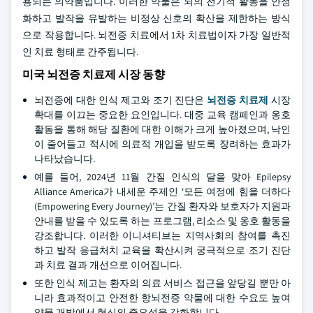
용되는 의약품입니다. 이러한 약물은 뇌의 전기적 활동을 안정
화하고 발작을 유발하는 비정상 신호의 확산을 제한하는 방식
으로 작용합니다. 뇌전증 치료에서 1차 치료법이자 가장 일반적
인 치료 형태로 간주됩니다.
미국 뇌전증 치료제 시장 동향
뇌전증에 대한 인식 제고와 조기 진단은
뇌전증 치료제
시장
확대를 이끄는 중요한 요인입니다. 대중 교육 캠페인과 옹호
활동을 통해 해당 질환에 대한 이해가 크게 높아졌으며, 낙인
이 줄어들고 적시에 의료적 개입을 받도록 장려하는 효과가
나타났습니다.
예를 들어, 2024년 11월 간질 인식의 달을 맞아 Epilepsy
Alliance America가 내세운 주제인 ‘모든 여정에 힘을 더하다
(Empowering Every Journey)’는 간질 환자와 보호자가 지원과
안내를 받을 수 있도록 하는 프로그램, 리소스 및 옹호 활동을
강조합니다. 이러한 이니셔티브는 지역사회의 참여를 촉진
하고 발작 응급처치 교육을 확산시켜 궁극적으로 조기 진단
과 치료 결과 개선으로 이어집니다.
또한 인식 제고는 환자의 의료 서비스 접근을 앞당길 뿐만 아
니라 효과적이고 안전한 항뇌전증 약물에 대한 수요도 높여
약물 개발에서 혁신의 중요성을 강화합니다.