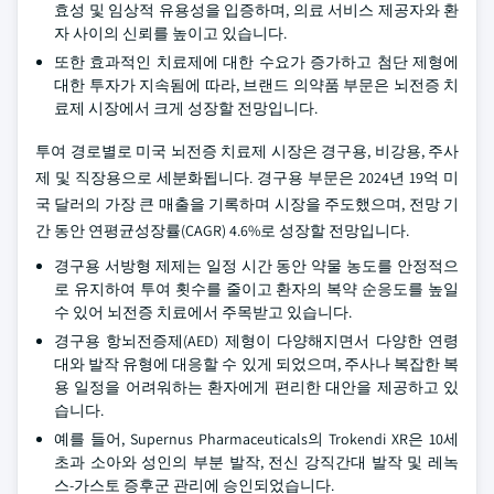
효성 및 임상적 유용성을 입증하며, 의료 서비스 제공자와 환
자 사이의 신뢰를 높이고 있습니다.
또한 효과적인 치료제에 대한 수요가 증가하고 첨단 제형에
대한 투자가 지속됨에 따라, 브랜드 의약품 부문은 뇌전증 치
료제 시장에서 크게 성장할 전망입니다.
투여 경로별로 미국 뇌전증 치료제 시장은 경구용, 비강용, 주사
제 및 직장용으로 세분화됩니다. 경구용 부문은 2024년 19억 미
국 달러의 가장 큰 매출을 기록하며 시장을 주도했으며, 전망 기
간 동안 연평균성장률(CAGR) 4.6%로 성장할 전망입니다.
경구용 서방형 제제는 일정 시간 동안 약물 농도를 안정적으
로 유지하여 투여 횟수를 줄이고 환자의 복약 순응도를 높일
수 있어 뇌전증 치료에서 주목받고 있습니다.
경구용 항뇌전증제(AED) 제형이 다양해지면서 다양한 연령
대와 발작 유형에 대응할 수 있게 되었으며, 주사나 복잡한 복
용 일정을 어려워하는 환자에게 편리한 대안을 제공하고 있
습니다.
예를 들어, Supernus Pharmaceuticals의 Trokendi XR은 10세
초과 소아와 성인의 부분 발작, 전신 강직간대 발작 및 레녹
스-가스토 증후군 관리에 승인되었습니다.