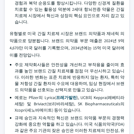
경험과 복약 순응도를 향상시킵니다. 다양한 신경계 질환을
치료할 수 있는 활용성 덕분에 2세대 항뇌전증 약물은 간질
치료제 시장에서 혁신과 성장의 핵심 요인으로 자리 잡고 있
습니다.
유형별로 미국 간질 치료제 시장은 브랜드 의약품과 제네릭 의
약품으로 양분됩니다. 브랜드 의약품 부문 매출은 2024년 9억
4,670만 미국 달러를 기록했으며, 2034년에는 15억 미국 달러에
이를 전망입니다.
주요 제약회사들은 안전성을 개선하고 부작용을 줄이며 효
과를 높인 브랜드 간질 치료제를 점점 더 우선시하고 있습니
다. 이러한 변화는 표준 치료에 반응하지 않는 환자, 특히 약
물 저항성 간질 환자의 수요에 대응하며, 임상 현장에서 브랜
드 의약품을 선호되는 선택지로 만들고 있습니다.
예로는 Pfizer의 Lyrica(
프레가발린
), UCB의 Keppra(레베티라
세탐) 및 Briviact(브리바라세탐), SK Biopharmaceuticals의
Xcopri(세노바메이트) 등이 있습니다.
규제 승인과 지속적인 혁신은 브랜드 의약품 부문의 경쟁력
강화에 중요한 역할을 하고 있습니다. 미국 식품의약국(FDA)
과 같은 주요 기관의 잦은 승인은 이러한 치료제의 안전성, 유