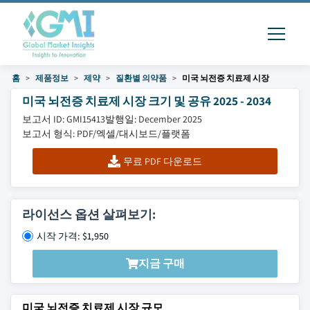
홈
제품정보
제약
질환별 의약품
미국 뇌전증 치료제 시장
미국 뇌전증 치료제 시장 크기 및 공유 2025 - 2034
보고서 ID: GMI15413
발행일: December 2025
보고서 형식: PDF/엑셀/대시보드/플랫폼
무료 PDF 다운로드
라이선스 옵션 살펴보기:
시작 가격: $1,950
지금 구매
미국 뇌전증 치료제 시장 규모