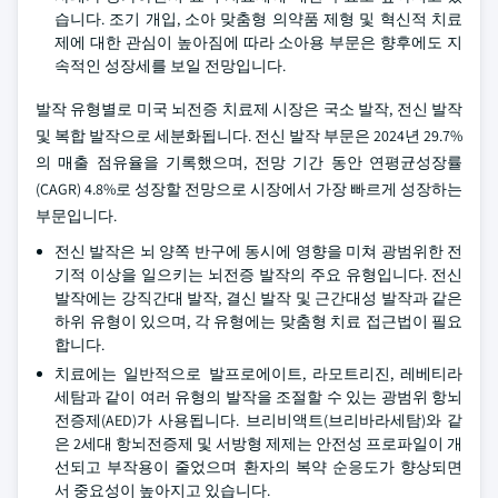
습니다. 조기 개입, 소아 맞춤형 의약품 제형 및 혁신적 치료
제에 대한 관심이 높아짐에 따라 소아용 부문은 향후에도 지
속적인 성장세를 보일 전망입니다.
발작 유형별로 미국 뇌전증 치료제 시장은 국소 발작, 전신 발작
및 복합 발작으로 세분화됩니다. 전신 발작 부문은 2024년 29.7%
의 매출 점유율을 기록했으며, 전망 기간 동안 연평균성장률
(CAGR) 4.8%로 성장할 전망으로 시장에서 가장 빠르게 성장하는
부문입니다.
전신 발작은 뇌 양쪽 반구에 동시에 영향을 미쳐 광범위한 전
기적 이상을 일으키는 뇌전증 발작의 주요 유형입니다. 전신
발작에는 강직간대 발작, 결신 발작 및 근간대성 발작과 같은
하위 유형이 있으며, 각 유형에는 맞춤형 치료 접근법이 필요
합니다.
치료에는 일반적으로 발프로에이트, 라모트리진, 레베티라
세탐과 같이 여러 유형의 발작을 조절할 수 있는 광범위 항뇌
전증제(AED)가 사용됩니다. 브리비액트(브리바라세탐)와 같
은 2세대 항뇌전증제 및 서방형 제제는 안전성 프로파일이 개
선되고 부작용이 줄었으며 환자의 복약 순응도가 향상되면
서 중요성이 높아지고 있습니다.