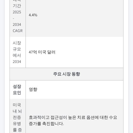
기간
2025
4.4%
-
2034
CAGR
시장
규모
47억 미국 달러
에서
2034
주요 시장 동향
성장
영향
요인
미국
내 뇌
전증
효과적이고 접근성이 높은 치료 옵션에 대한 수요
유병
증가를 촉진합니다.
률 증