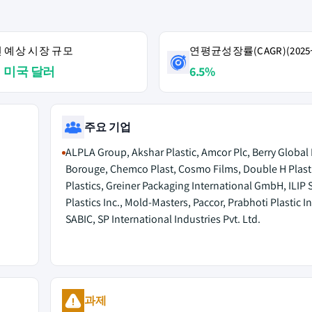
4년 예상 시장 규모
연평균성장률(CAGR)(2025~
억 미국 달러
6.5%
주요 기업
ALPLA Group, Akshar Plastic, Amcor Plc, Berry Global I
Borouge, Chemco Plast, Cosmo Films, Double H Plast
Plastics, Greiner Packaging International GmbH, ILIP S.r
Plastics Inc., Mold-Masters, Paccor, Prabhoti Plastic I
SABIC, SP International Industries Pvt. Ltd.
과제