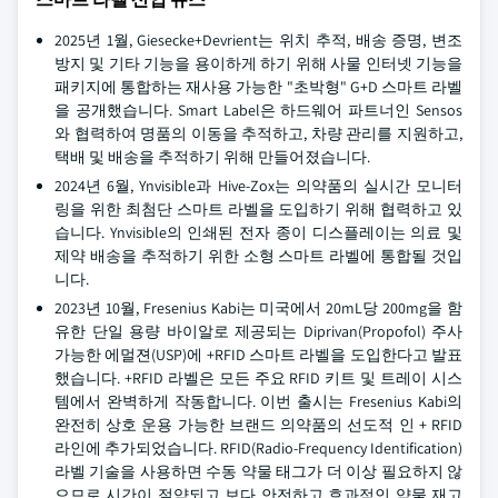
2025년 1월, Giesecke+Devrient는 위치 추적, 배송 증명, 변조
방지 및 기타 기능을 용이하게 하기 위해 사물 인터넷 기능을
패키지에 통합하는 재사용 가능한 "초박형" G+D 스마트 라벨
을 공개했습니다. Smart Label은 하드웨어 파트너인 Sensos
와 협력하여 명품의 이동을 추적하고, 차량 관리를 지원하고,
택배 및 배송을 추적하기 위해 만들어졌습니다.
2024년 6월, Ynvisible과 Hive-Zox는 의약품의 실시간 모니터
링을 위한 최첨단 스마트 라벨을 도입하기 위해 협력하고 있
습니다. Ynvisible의 인쇄된 전자 종이 디스플레이는 의료 및
제약 배송을 추적하기 위한 소형 스마트 라벨에 통합될 것입
니다.
2023년 10월, Fresenius Kabi는 미국에서 20mL당 200mg을 함
유한 단일 용량 바이알로 제공되는 Diprivan(Propofol) 주사
가능한 에멀젼(USP)에 +RFID 스마트 라벨을 도입한다고 발표
했습니다. +RFID 라벨은 모든 주요 RFID 키트 및 트레이 시스
템에서 완벽하게 작동합니다. 이번 출시는 Fresenius Kabi의
완전히 상호 운용 가능한 브랜드 의약품의 선도적 인 + RFID
라인에 추가되었습니다. RFID(Radio-Frequency Identification)
라벨 기술을 사용하면 수동 약물 태그가 더 이상 필요하지 않
으므로 시간이 절약되고 보다 안전하고 효과적인 약물 재고