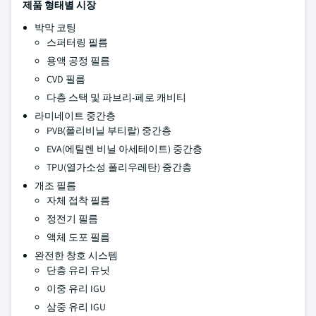
제품 형태별 시장
박막 코팅
스퍼터링 필름
용액 공정 필름
CVD 필름
다층 스택 및 파브리-페로 캐비티
라미네이트 중간층
PVB(폴리비닐 부티랄) 중간층
EVA(에틸렌 비닐 아세테이트) 중간층
TPU(열가소성 폴리우레탄) 중간층
개조 필름
자체 접착 필름
정전기 필름
액체 도포 필름
완전한 창호 시스템
단층 유리 유닛
이중 유리 IGU
삼중 유리 IGU