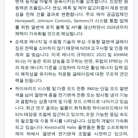
변색 동작을 어떻게 증폭시키는지를 강조합니다. 진정한 원
동력은 조율입니다: 센싱, 예측 및 제어 알고리즘이 재료 반응
성을 전체 건물 결과로 변환합니다. 주요 제어 공급업체인
Honeywell, Johnson Controls, Siemens가 시스템 통합 업체
를 위한 열변색 로직 블록 및 API를 생산하면서 2028년까지
채택이 가속화될 것으로 예상됩니다.
순제로 에너지 및 수동형 기술의 부상. 수동형 열변색 글레이
징은 전력을 소비하지 않기 때문에 NZEB 요구사항 및 인증 체
계와 잘 맞습니다. 미국 에너지 규약(IECC 2021) 및 ASHRAE
90.1는 더 높은 외피 성능을 요구하는 반면, 유럽의 EPBD는 거
의 제로 에너지 기준을 고정하며 각각은 활성 에너지 입력 없
이 쾌적성을 유지하는 적응형 글레이징에 대한 구조적 견인
력을 만듭니다.
하이브리드 시스템 및 다중 모드 전환. R&D는 단일 모드 열변
색을 넘어 열변색 층을 전기변색 전환 또는 방사형 냉각 기능
과 결합하는 삼중 대역 및 다중 모드 스택으로 나아가고 있습
니다. 최근 연구 결과는 필름이 최적화된 하이브리드에서 약
92% 태양광 조절에 접근하고 있으며, 조정 가능한 응답 속도
와 필요할 때 수동 무시를 나타냅니다. 상업적 개발이 가속화
되고 있습니다: Kinestral의 Halio 플랫폼은 통합 소프트웨어
제어 하에서 열변색 전기변색 조합을 시연하고 있으며,