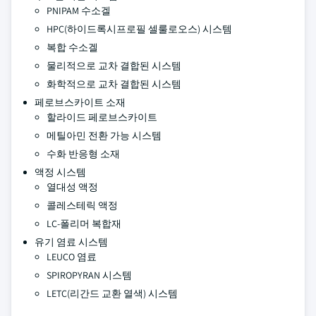
PNIPAM 수소겔
HPC(하이드록시프로필 셀룰로오스) 시스템
복합 수소겔
물리적으로 교차 결합된 시스템
화학적으로 교차 결합된 시스템
페로브스카이트 소재
할라이드 페로브스카이트
메틸아민 전환 가능 시스템
수화 반응형 소재
액정 시스템
열대성 액정
콜레스테릭 액정
LC-폴리머 복합재
유기 염료 시스템
LEUCO 염료
SPIROPYRAN 시스템
LETC(리간드 교환 열색) 시스템