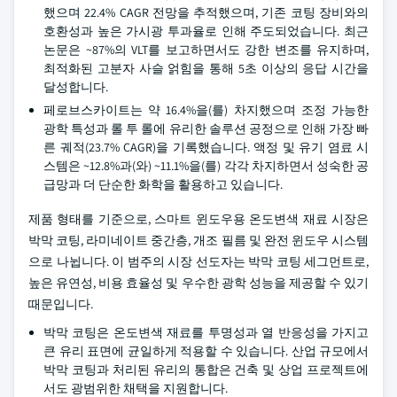
했으며 22.4% CAGR 전망을 추적했으며, 기존 코팅 장비와의
호환성과 높은 가시광 투과율로 인해 주도되었습니다. 최근
논문은 ~87%의 VLT를 보고하면서도 강한 변조를 유지하며,
최적화된 고분자 사슬 얽힘을 통해 5초 이상의 응답 시간을
달성합니다.
페로브스카이트는 약 16.4%을(를) 차지했으며 조정 가능한
광학 특성과 롤 투 롤에 유리한 솔루션 공정으로 인해 가장 빠
른 궤적(23.7% CAGR)을 기록했습니다. 액정 및 유기 염료 시
스템은 ~12.8%과(와) ~11.1%을(를) 각각 차지하면서 성숙한 공
급망과 더 단순한 화학을 활용하고 있습니다.
제품 형태를 기준으로, 스마트 윈도우용 온도변색 재료 시장은
박막 코팅, 라미네이트 중간층, 개조 필름 및 완전 윈도우 시스템
으로 나뉩니다. 이 범주의 시장 선도자는 박막 코팅 세그먼트로,
높은 유연성, 비용 효율성 및 우수한 광학 성능을 제공할 수 있기
때문입니다.
박막 코팅은 온도변색 재료를 투명성과 열 반응성을 가지고
큰 유리 표면에 균일하게 적용할 수 있습니다. 산업 규모에서
박막 코팅과 처리된 유리의 통합은 건축 및 상업 프로젝트에
서도 광범위한 채택을 지원합니다.