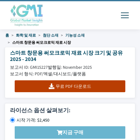
홈
화학 및 재료
첨단 소재
기능성 소재
스마트 창문용 써모크로믹 재료 시장
스마트 창문용 써모크로믹 재료 시장 크기 및 공유
2025 - 2034
보고서 ID: GMI15227
발행일: November 2025
보고서 형식: PDF/엑셀/대시보드/플랫폼
무료 PDF 다운로드
라이선스 옵션 살펴보기:
시작 가격: $2,450
지금 구매