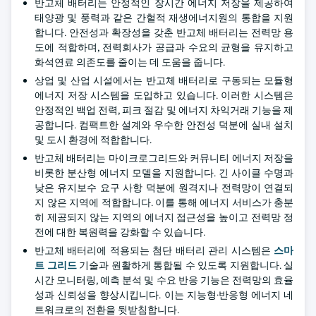
반고체 배터리는 안정적인 장시간 에너지 저장을 제공하여
태양광 및 풍력과 같은 간헐적 재생에너지원의 통합을 지원
합니다. 안전성과 확장성을 갖춘 반고체 배터리는 전력망 용
도에 적합하며, 전력회사가 공급과 수요의 균형을 유지하고
화석연료 의존도를 줄이는 데 도움을 줍니다.
상업 및 산업 시설에서는 반고체 배터리로 구동되는 모듈형
에너지 저장 시스템을 도입하고 있습니다. 이러한 시스템은
안정적인 백업 전력, 피크 절감 및 에너지 차익거래 기능을 제
공합니다. 컴팩트한 설계와 우수한 안전성 덕분에 실내 설치
및 도시 환경에 적합합니다.
반고체 배터리는 마이크로그리드와 커뮤니티 에너지 저장을
비롯한 분산형 에너지 모델을 지원합니다. 긴 사이클 수명과
낮은 유지보수 요구 사항 덕분에 원격지나 전력망이 연결되
지 않은 지역에 적합합니다. 이를 통해 에너지 서비스가 충분
히 제공되지 않는 지역의 에너지 접근성을 높이고 전력망 정
전에 대한 복원력을 강화할 수 있습니다.
반고체 배터리에 적용되는 첨단 배터리 관리 시스템은
스마
트 그리드
기술과 원활하게 통합될 수 있도록 지원합니다. 실
시간 모니터링, 예측 분석 및 수요 반응 기능은 전력망의 효율
성과 신뢰성을 향상시킵니다. 이는 지능형·반응형 에너지 네
트워크로의 전환을 뒷받침합니다.