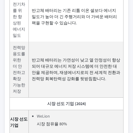
전기차
를 위
반고체 배터리는 기존 리튬 이온 셀보다 에너지
한 향
밀도가 높아 더 긴 주행거리와 더 가벼운 배터리
상된
팩을 구현할 수 있습니다.
에너지
밀도
전력망
용도를
위한
반고체 배터리는 가연성이 낮고 열 안정성이 향상
더 안
되어 대규모 에너지 저장 시스템에 더 안전한 대
전하고
안을 제공하며, 재생에너지로의 전 세계적 전환과
확장
전력망 회복탄력성 강화를 뒷받침합니다.
가능한
저장
시장 선도 기업 (2024)
WeLion
시장 선도
시장 점유율 80%
기업