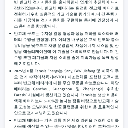
반 반고체 전기자동차를 출시하면서 업계의 추진력이 다시
강화되었습니다. 반고체 배터리는 완전한 전고체 배터리로
전환하기 위한 실용적인 가교 기술로 평가되며, 더 긴 주행 거
리를 제공하는 전기자동차를 구현하는 동시에 안전성과 제
조 용이성을 향상합니다.
반고체 구조는 수지상 결정 형성과 성능 저하를 최소화해 배
터리 수명을 연장합니다. 이러한 내구성은 교체 빈도와 총소
유비용을 낮추므로 차량 운영업체, 재생에너지 시스템 및 산
업용 애플리케이션에 이 기술을 매력적으로 만듭니다. 더 긴
수명 또한 폐기물과 자원 소비를 줄여 지속가능성 목표 달성
에 기여합니다.
2025년 8월 Farasis Energy는 Sany, FAW Jiefang 및 미국의 주
요 전기 수직이착륙기(eVTOL) 제조업체를 포함한 고객사로
부터 반고체 배터리에 대한 주요 주문을 확보했습니다. 해당
배터리는 Ganzhou, Guangzhou 및 Zhenjiang에 위치한
Farasis’ 시설에서 생산되고 있습니다. Farasis는 생산 비용이
액체 배터리보다 5–10%만 높다는 점을 바탕으로 반고체 기술
을 고성능 모빌리티 및 항공 플랫폼을 위한 비용 효율적인 대
안으로 포지셔닝하고 있습니다.
반고체 배터리는 기존 리튬 이온 제조 라인을 개조한 설비를
사용해 생산할 수 있는 경우가 많습니다. 이러한 호환성은 자