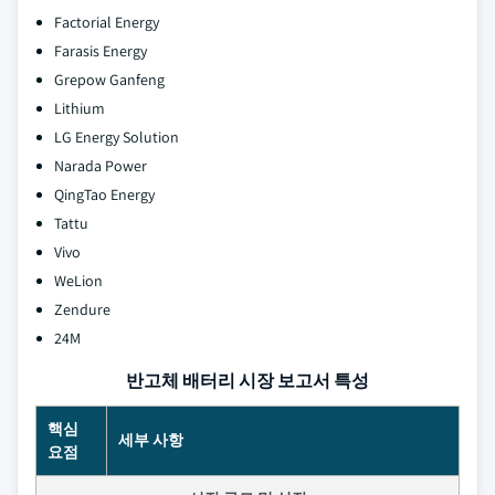
Factorial Energy
Farasis Energy
Grepow Ganfeng
Lithium
LG Energy Solution
Narada Power
QingTao Energy
Tattu
Vivo
WeLion
Zendure
24M
반고체 배터리 시장 보고서 특성
핵심
세부 사항
요점