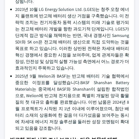
상됩니다.
2023년 10월 LG Energy Solution Ltd. (LGES)는 청주 오창 에너
지 플랜트에 반고체 배터리 생산 거점을 구축했습니다. 이 전
략적 조치는 전기자동차 동력 시스템의 미래 기술로 평가되
는 전고체 배터리 개발을 향한 과도기적 단계입니다. LGES가
단계적 접근 방식을 채택하는 반면, 국내 경쟁사인 Samsung
SDI와 SK on은 전고체 배터리 생산으로 직접 도약하는 것을
목표로 하고 있습니다. 이러한 상반된 전략은 차세대 배터리
혁신 경쟁에서 중요한 시점을 보여주며, 업계 관계자들은 확
장성, 안전성 및 상업적 실행 가능성 측면에서 어느 경로가 더
효과적인지 주목하고 있습니다.
2025년 9월 Welion과 BASF는 반고체 배터리 기술 협력에서
중요한 이정표를 달성했습니다.BASF Shanshan Battery
Materials는 중국에서 BASF와 Shanshan이 설립한 합작법인
으로, Welion에 반고체 전지용으로 특별히 개발된 양극 활물
질의 첫 대규모 출하를 완료했습니다. 이번 납품은 2024년 8
월 프로젝트가 시작된 지 1년 이내에 이루어졌으며, 첨단 배
터리 소재의 상용화에 한 걸음 더 다가섰음을 보여주는 동시
에 차세대 에너지 저장 솔루션을 둘러싼 성장 모멘텀이 확대
되고 있음을 강조합니다.