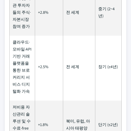
관 투자자
중기 (2~4
들의 주식·
+2.8%
전 세계
년)
자본시장
참여 증가
클라우드·
모바일·API
기반 거래
플랫폼을
+2.5%
전 세계
장기 (≥4년)
통한 브로
커리지 서
비스 디지
털화 가속
저비용 자
산관리 솔
루션 및 수
북미, 유럽, 아
+1.8%
단기 (≤2년)
수료-free
시아 태평양