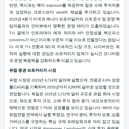
반면, 멕시코는 북미 exposure를 제공하며 젊은 소매 투자자층
과 성장하는 크로스보더 wealth 채널을 추가하고 있습니다.
2025년 4분기 미국과 캐나다 브로커딜러의 31개 준수 및 운영 책
임자들과의 인터뷰에서 명확한 운영 테마가 도출되었습니다.
T+1 결제가 인트라데이 예외 처리와 API 안정성을 백오피스
concerns가 아닌 이사회 수준의 기술 이슈로 만들었다는 점입니
다. 미국 T+1 전환과 SEC의 지속적인 시장 구조, 사이버보안, 최
적의 실행에 대한 관심은 브로커리지 업계가 실시간 모니터링
과 운영 복원력을 강화하도록 이끌고 있습니다.
유럽 증권 브로커리지 시장
유럽 시장은 2025년 4,714억 달러에 달했으며, 연평균 6.9% 성장
률(CAGR)을 기록하며 2035년까지 8,999억 달러로 성장할 것으로
전망됩니다. 독일은 2025년 1,711억 달러 규모로 유럽 최대 시장
으로, 제도권 투자 규모, 소매 주식 참여 증가, 네오브로커리지
채택으로 연평균 7.7%의 성장률을 보이고 있습니다. MiFID II는
유럽연합 전역에서 실행 투명성, 연구비 분리, 투자자 보호, 상품
거버넌스를 규정하는 핵심 규제 프레임워크로 자리 잡고 있습
니다. 영국 시장은 Hargreaves Lansdown의 소매 투자 플랫폼,