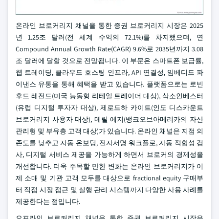
온라인 브로커리지 채널을 통한 증권 브로커리지 시장은 2025
년 1.25조 달러(전 세계 수익의 72.1%)를 차지했으며, 연
Compound Annual Growth Rate(CAGR) 9.6%로 2035년까지 3.08
조 달러에 달할 것으로 전망됩니다. 이 부문은 스마트폰 보급률,
웹 트레이딩, 클라우드 호스팅 인프라, API 연결성, 임베디드 파
이낸스 유통을 통해 혜택을 받고 있습니다. 플랫폼으로는 로빈
후드 레전드(미국 능동형 리테일 트레이더 대상), 삭소인베스터
(유럽 디지털 투자자 대상), 제로드하 카이트(인도 디스카운트
브로커리지 사용자 대상), 메릴 에지(뱅크오브아메리카의 자산
관리형 및 부유층 고객 대상)가 있습니다. 온라인 채널은 지점 의
존도를 낮추고 자동 온보딩, 전자서명 워크플로, 자동 적합성 검
사, 디지털 서비스 제공을 가능하게 하면서 브로커의 경제성을
개선합니다. 더욱 주목할 만한 변화는 온라인 브로커리지가 이
제 소매 및 기관 고객 모두를 대상으로 fractional equity 구매부
터 직접 시장 접근 및 실행 관리 시스템까지 다양한 사용 사례를
제공한다는 점입니다.
오프라인 브로커리지 채널을 통한 증권 브로커리지 시장은