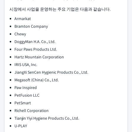
시장에서 사업을 운영하는 주요 기업은 다음과 같습니다.
Armarkat
Bramton Company
Chewy
DoggyMan H.A. Co., Ltd.
Four Paws Products Ltd.
Hartz Mountain Corporation
IRIS USA, Inc.
JiangXi SenCen Hygienic Products Co., Ltd.
Megasoft (China) Co., Ltd.
Paw Inspired
PetFusion LLC
PetSmart
Richell Corporation
Tianjin Yiyi Hygiene Products Co., Ltd.
U-PLAY