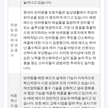
늘어나고 있습니다.
현대의 반려동물 보호자들은 일상생활에서 위생과
편의성을 점점 더 중요하게 여기고 있습니다. 배변
패드는 반려동물의 배설물을 깔끔하게 관리할 수
위생
있는 솔루션을 제공하므로, 가정 내 청결을 효율적
및 편
으로 유지하려는 바쁜 반려동물 보호자에게 특히
의성
매력적입니다. 반려동물 관리 루틴을 간소화하는
에 대
제품에 대한 수요가 급증했으며, 배변 패드는 뛰어
한 관
난 흡수력과 냄새 제어 기능을 바탕으로 선호되는
심 증
선택지로 부상했습니다. 이러한 편의성에 대한 관
가
심은 노력을 최소화하면서 삶의 질을 높여 주는 제
품을 찾는 소비자들의 광범위한 추세와도 일치합
니다.
반려동물 배변 패드의 설계와 기능이 지속적으로
혁신되면서 시장 성장에 크게 기여하고 있습니다.
제조업체들은 흡수 기술을 강화하고 냄새 중화층
과 항균 기능을 적용한 제품을 출시하고 있으며, 이
제품
는 배변 패드의 전반적인 성능과 매력을 높이고 있
혁신
습니다. 또한 패드 교체 시점을 알려 주는 표시기와
의 발