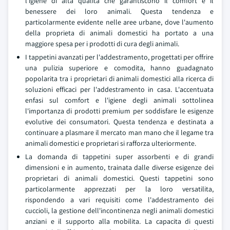
l'igiene di alta qualita che garantiscono il comfort e il
benessere dei loro animali. Questa tendenza e
particolarmente evidente nelle aree urbane, dove l'aumento
della proprieta di animali domestici ha portato a una
maggiore spesa per i prodotti di cura degli animali.
I tappetini avanzati per l'addestramento, progettati per offrire
una pulizia superiore e comodita, hanno guadagnato
popolarita tra i proprietari di animali domestici alla ricerca di
soluzioni efficaci per l'addestramento in casa. L'accentuata
enfasi sul comfort e l'igiene degli animali sottolinea
l'importanza di prodotti premium per soddisfare le esigenze
evolutive dei consumatori. Questa tendenza e destinata a
continuare a plasmare il mercato man mano che il legame tra
animali domestici e proprietari si rafforza ulteriormente.
La domanda di tappetini super assorbenti e di grandi
dimensioni e in aumento, trainata dalle diverse esigenze dei
proprietari di animali domestici. Questi tappetini sono
particolarmente apprezzati per la loro versatilita,
rispondendo a vari requisiti come l'addestramento dei
cuccioli, la gestione dell'incontinenza negli animali domestici
anziani e il supporto alla mobilita. La capacita di questi