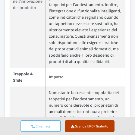
nell'innovazione
tappetini per l'addestramento. Inoltre,
del prodotto
l'integrazione di funzionalita intelligenti,
come indicatori che segnalano quando
un tappetino deve essere sostituito, ha
ulteriormente elevato l'esperienza del
consumatore. Questi avanzamenti non
solo rispondono alle esigenze pratiche
dei proprietari di animali domestici, ma
soddisfano anche il loro desiderio di
prodotti di alta qualita e affidabili.
Trappole &
Impatto
Sfide
Nonostante la crescente popolarita dei
tappetini per l'addestramento, un
numero considerevole di proprietari di
animali domestici continua a preferire
metodi di addestramento alternativi,
come l'addestramento all'aperto o l'uso
Chiamaci
Scarica Il PDF Gratuito
di soluzioni riutilizzabili. Queste
Preferenza per