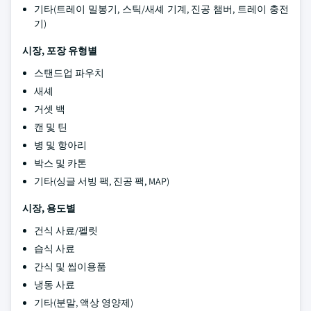
기타(트레이 밀봉기, 스틱/새셰 기계, 진공 챔버, 트레이 충전
기)
시장, 포장 유형별
스탠드업 파우치
새셰
거셋 백
캔 및 틴
병 및 항아리
박스 및 카톤
기타(싱글 서빙 팩, 진공 팩, MAP)
시장, 용도별
건식 사료/펠릿
습식 사료
간식 및 씹이용품
냉동 사료
기타(분말, 액상 영양제)