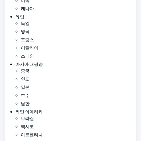
미국
캐나다
유럽
독일
영국
프랑스
이탈리아
스페인
아시아 태평양
중국
인도
일본
호주
남한
라틴 아메리카
브라질
멕시코
아르헨티나