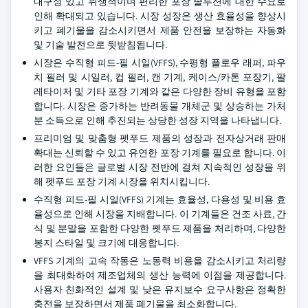
내구성 있고 위생적이며 편리한 포장 솔루션에 대한 수요로
인해 확대되고 있습니다. 시장 성장은 생산 효율성을 향상시
키고 폐기물을 감소시키면서 제품 안전을 보장하는 자동화
및 기술 발전으로 뒷받침됩니다.
시장은 수직형 피드-필 시일(VFFS), 수평형 플로우 래퍼, 파우
치 필러 및 시일러, 컵 필러, 캔 기계, 케이스/카톤 포장기, 팔
레타이저 및 기타 포장 기계와 같은 다양한 장비 유형을 포함
합니다. 시장은 증가하는 반려동물 개체군 및 상승하는 가처
분 소득으로 인해 추진되는 상당한 성장 지역을 나타냅니다.
프리미엄 및 맞춤형 펫푸드 제품의 성장과 전자상거래 판매
확대는 신뢰할 수 있고 유연한 포장 기계를 필요로 합니다. 이
러한 요인들은 글로벌 시장 전반에 걸쳐 지속적인 성장을 위
해 펫푸드 포장 기계 시장을 위치시킵니다.
수직형 피드-필 시일(VFFS) 기계는 효율성, 다용성 및 비용 효
율성으로 인해 시장을 지배합니다. 이 기계들은 건조 사료, 간
식 및 분말을 포함한 다양한 펫푸드 제품을 처리하며, 다양한
봉지 스타일 및 크기에 대응합니다.
VFFS 기계의 고속 작동은 노동력 비용을 감소시키고 처리량
을 최대화하여 제조업체의 생산 능력에 이점을 제공합니다.
사용자 친화적인 설계 및 낮은 유지보수 요구사항은 정확한
충전을 보장하면서 제품 폐기물을 최소화합니다.