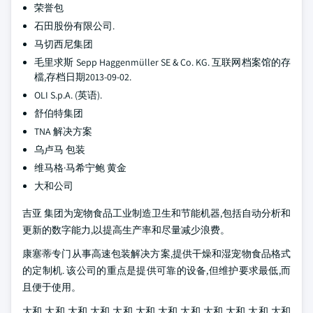
荣誉包
石田股份有限公司.
马切西尼集团
毛里求斯 Sepp Haggenmüller SE & Co. KG. 互联网档案馆的存
檔,存档日期2013-09-02.
OLI S.p.A. (英语).
舒伯特集团
TNA 解决方案
乌卢马 包装
维马格·马希宁鲍 黄金
大和公司
吉亚 集团为宠物食品工业制造卫生和节能机器,包括自动分析和
更新的数字能力,以提高生产率和尽量减少浪费。
康塞蒂专门从事高速包装解决方案,提供干燥和湿宠物食品格式
的定制机. 该公司的重点是提供可靠的设备,但维护要求最低,而
且便于使用。
大和,大和,大和,大和,大和,大和,大和,大和,大和,大和,大和,大和