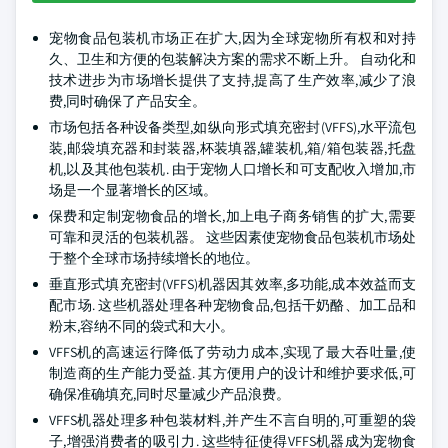
宠物食品包装机市场正在扩大,因为全球宠物所有权和对持
久、卫生和方便的包装解决方案的需求不断上升。 自动化和
技术进步为市场增长提供了支持,提高了生产效率,减少了浪
费,同时确保了产品安全。
市场包括各种设备类型,如纵向形式填充密封(VFFS),水平流包
装,邮袋填充器和封装器,杯装填器,罐装机,箱/箱包装器,托盘
机,以及其他包装机. 由于宠物人口增长和可支配收入增加,市
场是一个显著增长的区域。
保费和定制宠物食品的增长,加上电子商务销售的扩大,需要
可靠和灵活的包装机器。 这些因素使宠物食品包装机市场处
于整个全球市场持续增长的地位。
垂直形式填充密封(VFFS)机器因其效率,多功能,成本效益而支
配市场. 这些机器处理各种宠物食品,包括干奶酪、加工品和
粉末,容纳不同的袋式和大小。
VFFS机的高速运行降低了劳动力成本,实现了最大吞吐量,使
制造商的生产能力受益. 其方便用户的设计和维护要求低,可
确保准确填充,同时尽量减少产品浪费。
VFFS机器处理多种包装材料,并产生不言自明的,可重塑的袋
子,增强消费者的吸引力. 这些特征使得VFFS机器成为宠物食