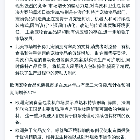
现出强烈的竞争. 市场增长的驱动力是,对高效和卫生包装解
决方案的需求日益增加,特别是在溢价和特产宠物食品部门。
宠物食品制造商正在投资于填充密封机、机器人和可持续包
装格式,因为该行业强调自动化、改进的传送速度和环境责
任。 主要宠物食品品牌和既有供应链的存在,进一步加强了
市场发展.
北美市场增长得到宠物拥有率高的支持,消费者对溢价、有机
食品和注重健康的宠物食品的偏好增加。 制造商需要灵活、
高效和高速的自动化包装解决方案,以实现生产可扩展性,同
时保持产品质量。 将机器人应用纳入包装操作,提高了精度,
解决了生产过程中的劳动力制约.
欧洲宠物食品包装机市场在2024年占有第二大份额,预计在预测
期间增长5.7%.
欧洲宠物食品包装机市场展示成熟和持续创新. 德国、法国
和联合王国是主要市场,重点是可生物降解和可回收的包装材
料。 这一重点促使人们投资于能够处理可持续包装材料的设
备。
欧洲关于食品安全、标签和环境影响的条例促使制造商投资
于提供精确度、维持卫生标准以及以环境效率运作的设备。