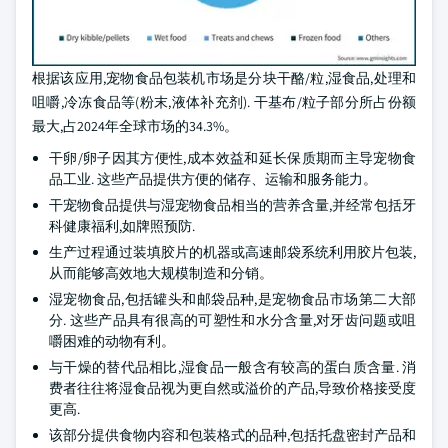
根据该应用,宠物食品包装机市场是分块干酪/粒,湿食品,处理和
咀嚼,冷冻食品等(粉末,液体补充剂). 干基布/粒子部分所占份额
最大,占2024年全球市场的34.3%。
干卵/卵子因其方便性,成本效益和延长保质期而主导宠物食
品工业. 这些产品提供方便的储存、运输和服务能力。
干宠物食品提供与湿宠物食品相当的营养含量,并经常包括牙
科健康福利,如牌照预防.
生产过程通过装填胶片的机器或高速邮袋系统利用胶片包装,
从而能够高效地大规模制造和分销。
湿宠物食品,包括罐头和邮袋品种,是宠物食品市场第二大部
分. 这些产品具有很高的可塑性和水分含量,对牙齿问题或咀
嚼困难的动物有利。
与干燥的替代品相比,湿食品一般含有较高的蛋白质含量. 消
费者往往将湿食品视为更自然或溢价的产品,导致价格接受度
更高.
该部分提供食物内容和包装格式的品种,包括托盘密封产品和