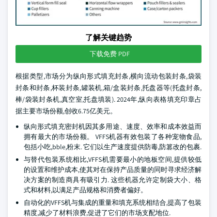
了解关键趋势
下载免费 PDF
根据类型,市场分为纵向形式填充封条,横向流动包装封条,袋装
封条和封条,杯装封条,罐装机,箱/盒装封条,托盘器等(托盘封条,
棒/袋装封条机,真空室,托盘填装). 2024年,纵向表格填充印章占
据主要市场份额,创收6.75亿美元。
纵向形式填充密封机因其多用途、速度、效率和成本效益而
拥有最大的市场份额。 VFFS机器有效包装了各种宠物食品,
包括小吃,bble,粉末. 它们以生产速度提供防毒,防篡改的包裹.
与替代包装系统相比,VFFS机需要最小的地板空间,提供较低
的设置和维护成本,使其对在保持产品质量的同时寻求经济解
决方案的制造商具有吸引力. 这些机器允许定制袋大小、格
式和材料,以满足产品规格和消费者偏好。
自动化的VFFS机与集成的重量和填充系统相结合,提高了包装
精度,减少了材料浪费,促进了它们的市场支配地位.