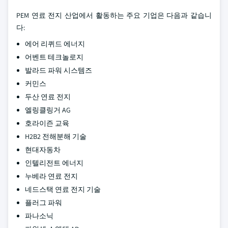
PEM 연료 전지 산업에서 활동하는 주요 기업은 다음과 같습니
다:
에어 리퀴드 에너지
어벤트 테크놀로지
발라드 파워 시스템즈
커민스
두산 연료 전지
엘링클링거 AG
호라이즌 교육
H2B2 전해분해 기술
현대자동차
인텔리전트 에너지
누베라 연료 전지
네드스택 연료 전지 기술
플러그 파워
파나소닉