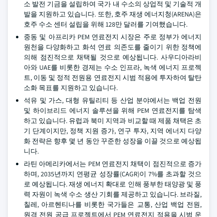
소 발전 기금을 설립하여 국가 내 수소의 상업적 및 기술적 개
발을 지원하고 있습니다. 또한, 호주 재생 에너지청(ARENA)은
호주 수소 센터 설립을 위해 128만 달러를 기여했습니다.
중동 및 아프리카 PEM 연료전지 시장은 주로 정부가 에너지
원천을 다양화하고 화석 연료 의존도를 줄이기 위한 정책에
의해 점진적으로 채택될 것으로 예상됩니다. 사우디아라비
아와 UAE를 비롯한 경제는 수소 인프라, 녹색 에너지 프로젝
트, 이동 및 정적 전원용 연료전지 시범 적용에 투자하여 탈탄
소화 목표를 지원하고 있습니다.
석유 및 가스, 대형 유틸리티 등 산업 분야에서는 백업 전원
및 하이브리드 에너지 솔루션을 위해 PEM 연료전지를 탐색
하고 있습니다. 유럽과 북미 지역과 비교할 때 제품 채택은 초
기 단계이지만, 정책 지원 증가, 연구 투자, 지역 에너지 다양
화 전략은 향후 몇 년 동안 꾸준한 성장을 이끌 것으로 예상됩
니다.
라틴 아메리카에서는 PEM 연료전지 채택이 점진적으로 증가
하며, 2035년까지 연평균 성장률(CAGR)이 7%를 초과할 것으
로 예상됩니다. 재생 에너지 확대로 인해 풍부한 태양광 및 풍
력 자원이 녹색 수소 생산 기회를 제공하고 있습니다. 브라질,
칠레, 아르헨티나를 비롯한 국가들은 교통, 산업 백업 전원,
원격 전원 공급 프로젝트에서 PEM 연료전지 적용을 시범 운