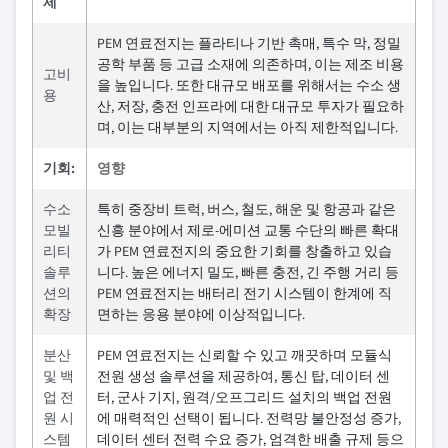
제
PEM 연료전지는 플라티나 기반 촉매, 특수 막, 정밀
공학 부품 등 고급 소재에 의존하며, 이는 제조 비용
고비
을 높입니다. 또한 대규모 배포를 위해서는 수소 생
용
산, 저장, 충전 인프라에 대한 대규모 투자가 필요하
며, 이는 대부분의 지역에서는 아직 제한적입니다.
기회:
영향
수소
특히 중장비 트럭, 버스, 철도, 해운 및 항공과 같은
모빌
신흥 분야에서 제로-에미션 교통 수단의 빠른 확대
리티
가 PEM 연료전지의 중요한 기회를 창출하고 있습
솔루
니다. 높은 에너지 밀도, 빠른 충전, 긴 주행 거리 등
션의
PEM 연료전지는 배터리 전기 시스템이 한계에 직
확장
면하는 응용 분야에 이상적입니다.
분산
PEM 연료전지는 신뢰할 수 있고 깨끗하며 모듈식
및 백
전원 생성 솔루션을 제공하여, 통신 탑, 데이터 센
업 전
터, 군사 기지, 원격/오프그리드 설치의 백업 전원
원 시
에 매력적인 선택이 됩니다. 전력망 불안정성 증가,
스템
데이터 센터 전력 수요 증가, 엄격한 배출 규제 등으