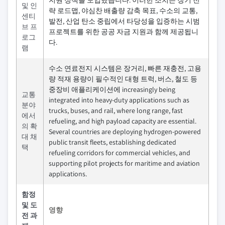
지원 정책을 도입했습니다. 이러한 조치는 장기 전
및 인
략 로드맵, 야심찬 배출량 감축 목표, 수소의 교통,
센티
발전, 산업 탄소 중립에서 타당성을 입증하는 시범
브 프
프로젝트를 위한 공공 자금 지원과 함께 제공됩니
로그
다.
램
수소 연료전지 시스템은 장거리, 빠른 재충전, 고용
량 적재 용량이 필수적인 대형 트럭, 버스, 철도 등
중장비 애플리케이션에 increasingly being
교통
integrated into heavy-duty applications such as
분야
trucks, buses, and rail, where long range, fast
에서
refueling, and high payload capacity are essential.
의 확
Several countries are deploying hydrogen-powered
대 채
public transit fleets, establishing dedicated
택
refueling corridors for commercial vehicles, and
supporting pilot projects for maritime and aviation
applications.
함정
및 도
영향
전 과