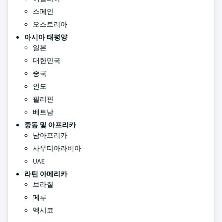
스페인
오스트리아
아시아 태평양
일본
대한민국
중국
인도
필리핀
베트남
중동 및 아프리카
남아프리카
사우디아라비아
UAE
라틴 아메리카
브라질
페루
멕시코