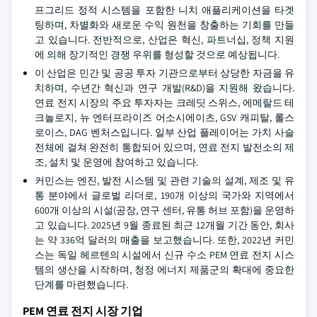
프그리드 정적 시스템을 포함한 니치 애플리케이션을 타겟
팅하며, 차별화와 새로운 수익 원천을 창출하는 기회를 만들
고 있습니다. 전반적으로, 산업은 혁신, 파트너십, 정책 지원
에 의해 장기적인 경쟁 우위를 형성할 것으로 예상됩니다.
이 산업은 민간 및 공공 투자 기관으로부터 상당한 자금을 유
치하며, 수년간 혁신과 연구 개발(R&D)을 지원해 왔습니다.
연료 전지 시장의 주요 투자자는 크레딧 스위스, 에메랄드 테
크놀로지, 뉴 엔터프라이즈 어소시에이츠, GSV 캐피탈, 롤스
로이스, DAG 벤처스입니다. 일부 산업 플레이어는 가치 사슬
전체에 걸쳐 완전히 통합되어 있으며, 연료 전지 발전소의 제
조, 설치 및 운영에 참여하고 있습니다.
커민스는 엔진, 발전 시스템 및 관련 기술의 설계, 제조 및 유
통 분야에서 글로벌 리더로, 190개 이상의 국가와 지역에서
600개 이상의 시설(공장, 연구 센터, 유통 허브 포함)을 운영하
고 있습니다. 2025년 9월 종료된 최근 12개월 기간 동안, 회사
는 약 336억 달러의 매출을 보고했습니다. 또한, 2022년 커민
스는 독일 헤르텐의 시설에서 신규 수소 PEM 연료 전지 시스
템의 생산을 시작하며, 청정 에너지 제품군의 확대에 중요한
단계를 마련했습니다.
PEM 연료 전지 시장 기업