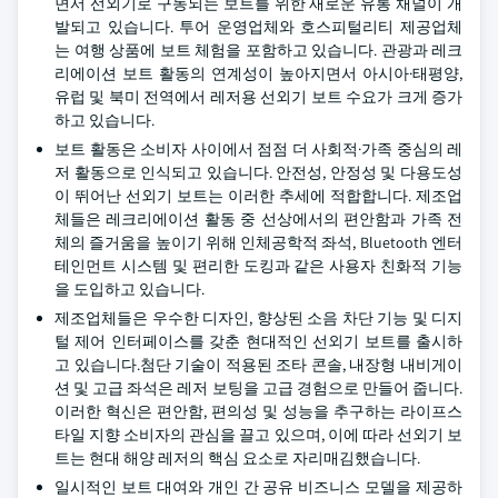
면서 선외기로 구동되는 보트를 위한 새로운 유통 채널이 개
발되고 있습니다. 투어 운영업체와 호스피털리티 제공업체
는 여행 상품에 보트 체험을 포함하고 있습니다. 관광과 레크
리에이션 보트 활동의 연계성이 높아지면서 아시아·태평양,
유럽 및 북미 전역에서 레저용 선외기 보트 수요가 크게 증가
하고 있습니다.
보트 활동은 소비자 사이에서 점점 더 사회적·가족 중심의 레
저 활동으로 인식되고 있습니다. 안전성, 안정성 및 다용도성
이 뛰어난 선외기 보트는 이러한 추세에 적합합니다. 제조업
체들은 레크리에이션 활동 중 선상에서의 편안함과 가족 전
체의 즐거움을 높이기 위해 인체공학적 좌석, Bluetooth 엔터
테인먼트 시스템 및 편리한 도킹과 같은 사용자 친화적 기능
을 도입하고 있습니다.
제조업체들은 우수한 디자인, 향상된 소음 차단 기능 및 디지
털 제어 인터페이스를 갖춘 현대적인 선외기 보트를 출시하
고 있습니다.첨단 기술이 적용된 조타 콘솔, 내장형 내비게이
션 및 고급 좌석은 레저 보팅을 고급 경험으로 만들어 줍니다.
이러한 혁신은 편안함, 편의성 및 성능을 추구하는 라이프스
타일 지향 소비자의 관심을 끌고 있으며, 이에 따라 선외기 보
트는 현대 해양 레저의 핵심 요소로 자리매김했습니다.
일시적인 보트 대여와 개인 간 공유 비즈니스 모델을 제공하