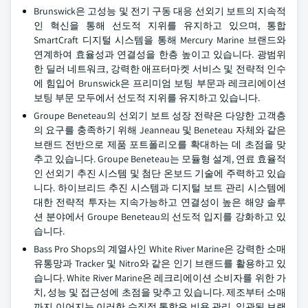
Brunswick은 고성능 및 전기 구동 대응 선외기 보트의 지속적
인 혁신을 통해 선도적 지위를 유지하고 있으며, 통합
SmartCraft 디지털 시스템을 통해 Mercury Marine 브랜드와
연계하여 효율성과 연결성을 한층 높이고 있습니다. 광범위
한 딜러 네트워크, 강력한 애프터마켓 서비스 및 전략적 인수
에 힘입어 Brunswick은 프리미엄 보팅 부문과 레크리에이션
보팅 부문 모두에서 선도적 지위를 유지하고 있습니다.
Groupe Beneteau의 선외기 보트 성장 전략은 다양한 고객층
의 요구를 충족하기 위해 Jeanneau 및 Beneteau 자체와 같은
브랜드 전반으로 제품 포트폴리오를 확대하는 데 초점을 맞
추고 있습니다. Groupe Beneteau는 모듈형 설계, 연료 효율적
인 선외기 추진 시스템 및 첨단 온보드 기술에 주력하고 있습
니다. 하이브리드 추진 시스템과 디지털 보트 관리 시스템에
대한 전략적 투자는 지속가능하고 연결성이 높은 해양 솔루
션 분야에서 Groupe Beneteau의 선도적 입지를 강화하고 있
습니다.
Bass Pro Shops의 계열사인 White River Marine은 강력한 소매
유통망과 Tracker 및 Nitro와 같은 인기 브랜드를 활용하고 있
습니다. White River Marine은 레크리에이션 소비자를 위한 가
치, 성능 및 접근성에 초점을 맞추고 있습니다. 제조부터 소매
까지 이어지는 이러한 수직적 통합은 비용 관리, 일관된 브랜