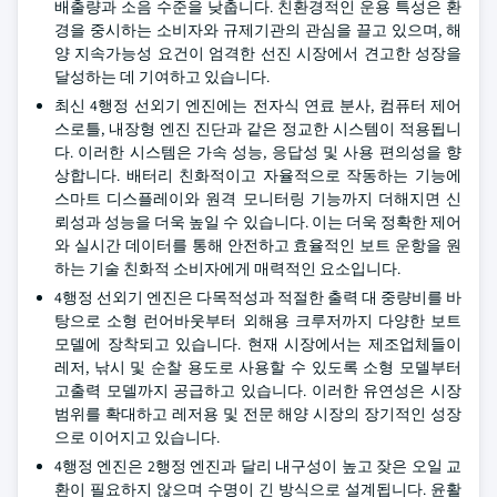
배출량과 소음 수준을 낮춥니다. 친환경적인 운용 특성은 환
경을 중시하는 소비자와 규제기관의 관심을 끌고 있으며, 해
양 지속가능성 요건이 엄격한 선진 시장에서 견고한 성장을
달성하는 데 기여하고 있습니다.
최신 4행정 선외기 엔진에는 전자식 연료 분사, 컴퓨터 제어
스로틀, 내장형 엔진 진단과 같은 정교한 시스템이 적용됩니
다. 이러한 시스템은 가속 성능, 응답성 및 사용 편의성을 향
상합니다. 배터리 친화적이고 자율적으로 작동하는 기능에
스마트 디스플레이와 원격 모니터링 기능까지 더해지면 신
뢰성과 성능을 더욱 높일 수 있습니다. 이는 더욱 정확한 제어
와 실시간 데이터를 통해 안전하고 효율적인 보트 운항을 원
하는 기술 친화적 소비자에게 매력적인 요소입니다.
4행정 선외기 엔진은 다목적성과 적절한 출력 대 중량비를 바
탕으로 소형 런어바웃부터 외해용 크루저까지 다양한 보트
모델에 장착되고 있습니다. 현재 시장에서는 제조업체들이
레저, 낚시 및 순찰 용도로 사용할 수 있도록 소형 모델부터
고출력 모델까지 공급하고 있습니다. 이러한 유연성은 시장
범위를 확대하고 레저용 및 전문 해양 시장의 장기적인 성장
으로 이어지고 있습니다.
4행정 엔진은 2행정 엔진과 달리 내구성이 높고 잦은 오일 교
환이 필요하지 않으며 수명이 긴 방식으로 설계됩니다. 윤활