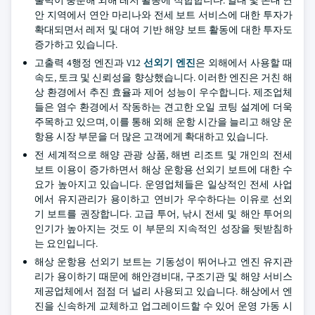
출력이 충분해 외해 레저 활동에 적합합니다. 열대 및 온대 연
안 지역에서 연안 마리나와 전세 보트 서비스에 대한 투자가
확대되면서 레저 및 대여 기반 해양 보트 활동에 대한 투자도
증가하고 있습니다.
고출력 4행정 엔진과 V12
선외기 엔진
은 외해에서 사용할 때
속도, 토크 및 신뢰성을 향상했습니다. 이러한 엔진은 거친 해
상 환경에서 추진 효율과 제어 성능이 우수합니다. 제조업체
들은 염수 환경에서 작동하는 견고한 오일 코팅 설계에 더욱
주목하고 있으며, 이를 통해 외해 운항 시간을 늘리고 해양 운
항용 시장 부문을 더 많은 고객에게 확대하고 있습니다.
전 세계적으로 해양 관광 상품, 해변 리조트 및 개인의 전세
보트 이용이 증가하면서 해상 운항용 선외기 보트에 대한 수
요가 높아지고 있습니다. 운영업체들은 일상적인 전세 사업
에서 유지관리가 용이하고 연비가 우수하다는 이유로 선외
기 보트를 권장합니다. 고급 투어, 낚시 전세 및 해안 투어의
인기가 높아지는 것도 이 부문의 지속적인 성장을 뒷받침하
는 요인입니다.
해상 운항용 선외기 보트는 기동성이 뛰어나고 엔진 유지관
리가 용이하기 때문에 해안경비대, 구조기관 및 해양 서비스
제공업체에서 점점 더 널리 사용되고 있습니다. 해상에서 엔
진을 신속하게 교체하고 업그레이드할 수 있어 운영 가동 시