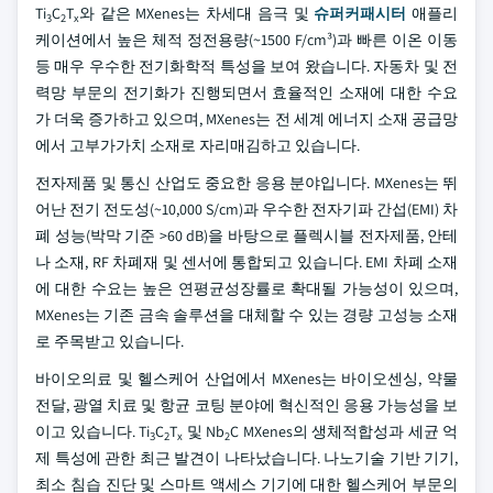
Ti
C
T
와 같은 MXenes는 차세대 음극 및
슈퍼커패시터
애플리
3
2
x
케이션에서 높은 체적 정전용량(~1500 F/cm³)과 빠른 이온 이동
등 매우 우수한 전기화학적 특성을 보여 왔습니다. 자동차 및 전
력망 부문의 전기화가 진행되면서 효율적인 소재에 대한 수요
가 더욱 증가하고 있으며, MXenes는 전 세계 에너지 소재 공급망
에서 고부가가치 소재로 자리매김하고 있습니다.
전자제품 및 통신 산업도 중요한 응용 분야입니다. MXenes는 뛰
어난 전기 전도성(~10,000 S/cm)과 우수한 전자기파 간섭(EMI) 차
폐 성능(박막 기준 >60 dB)을 바탕으로 플렉시블 전자제품, 안테
나 소재, RF 차폐재 및 센서에 통합되고 있습니다. EMI 차폐 소재
에 대한 수요는 높은 연평균성장률로 확대될 가능성이 있으며,
MXenes는 기존 금속 솔루션을 대체할 수 있는 경량 고성능 소재
로 주목받고 있습니다.
바이오의료 및 헬스케어 산업에서 MXenes는 바이오센싱, 약물
전달, 광열 치료 및 항균 코팅 분야에 혁신적인 응용 가능성을 보
이고 있습니다. Ti
C
T
및 Nb
C MXenes의 생체적합성과 세균 억
3
2
x
2
제 특성에 관한 최근 발견이 나타났습니다. 나노기술 기반 기기,
최소 침습 진단 및 스마트 액세스 기기에 대한 헬스케어 부문의