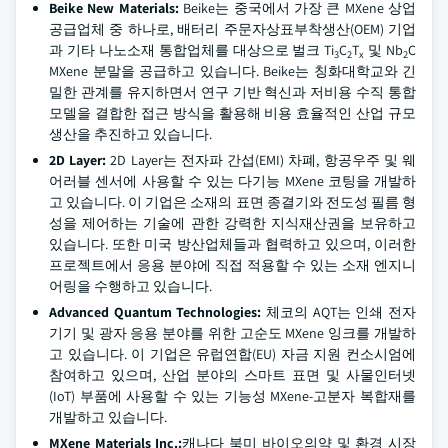
Beike New Materials:
Beike는 중국에서 가장 큰 MXene 상업
공급업체 중 하나로, 배터리 주문자상표부착생산(OEM) 기업
과 기타 나노소재 통합업체를 대상으로 벌크 Ti
C
T
및 Nb
C
3
2
x
2
MXene 분말을 공급하고 있습니다. Beike는 칭화대학교와 긴
밀한 관계를 유지하면서 연구 기반 혁신과 저비용 수직 통합
모델을 결합한 접근 방식을 활용해 비용 효율적인 산업 규모
생산을 추진하고 있습니다.
2D Layer:
2D Layer는 전자파 간섭(EMI) 차폐, 항공우주 및 웨
어러블 센서에 사용할 수 있는 다기능 MXene 코팅을 개발하
고 있습니다. 이 기업은 소재의 표면 종결기와 전도성 필름 형
성을 제어하는 기술에 관한 강력한 지식재산권을 보유하고
있습니다. 또한 미국 방산업체들과 협력하고 있으며, 이러한
프로젝트에서 응용 분야에 직접 적용할 수 있는 소재 엔지니
어링을 수행하고 있습니다.
Advanced Quantum Technologies:
체코의 AQT는 인쇄 전자
기기 및 광자 응용 분야를 위한 고순도 MXene 잉크를 개발하
고 있습니다. 이 기업은 유럽연합(EU) 자금 지원 컨소시엄에
참여하고 있으며, 산업 분야의 스마트 표면 및 사물인터넷
(IoT) 부품에 사용할 수 있는 기능성 MXene-고분자 복합재를
개발하고 있습니다.
MXene Materials Inc.:
캐나다 북미 바이오의약 및 환경 시장