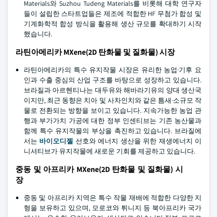
Materials와 Suzhou Tudeng Materials를 비롯해 대학 연구자
들이 설립한 스타트업들은 제조에 적합한 HF 무첨가 합성 및
기계화학적 합성 방식을 활용해 생산 규모를 확대하기 시작
했습니다.
라틴아메리카 MXene(2D 탄화물 및 질화물) 시장
라틴아메리카의 특수 유지작물 시장은 유리한 농업·기후 요
인과 수출 중심의 산업 구조를 바탕으로 성장하고 있습니다.
브라질과 아르헨티나는 대두유와 해바라기유의 양대 생산국
이지만, 최근 동향은 치아 및 사차인치와 같은 틈새·소규모 작
물로 전환되는 방향을 보이고 있습니다. 지속가능한 농업 관
행과 부가가치 가공에 대한 정부 인센티브는 기존 농산물과
함께 특수 유지작물의 부상을 촉진하고 있습니다. 브라질에
서는
바이오디젤
선호와 에너지 생산을 위한 재생에너지 이
니셔티브가 유지작물에 새로운 기회를 제공하고 있습니다.
중동 및 아프리카 MXene(2D 탄화물 및 질화물) 시
장
중동 및 아프리카 지역은 특수 작물 재배에 적합한 다양한 지
형을 보유하고 있으며, 모로코와 튀니지 등 북아프리카 국가