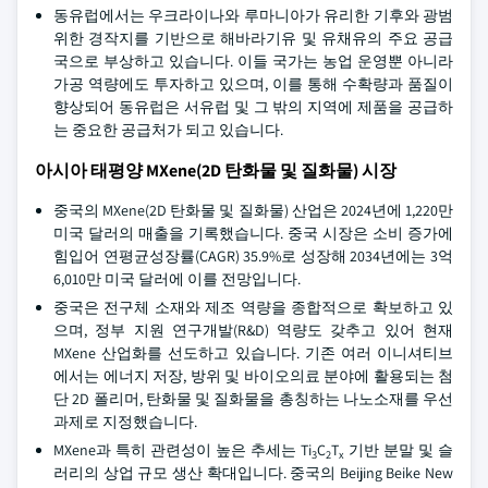
동유럽에서는 우크라이나와 루마니아가 유리한 기후와 광범
위한 경작지를 기반으로 해바라기유 및 유채유의 주요 공급
국으로 부상하고 있습니다. 이들 국가는 농업 운영뿐 아니라
가공 역량에도 투자하고 있으며, 이를 통해 수확량과 품질이
향상되어 동유럽은 서유럽 및 그 밖의 지역에 제품을 공급하
는 중요한 공급처가 되고 있습니다.
아시아 태평양 MXene(2D 탄화물 및 질화물) 시장
중국의 MXene(2D 탄화물 및 질화물) 산업은 2024년에 1,220만
미국 달러의 매출을 기록했습니다. 중국 시장은 소비 증가에
힘입어 연평균성장률(CAGR) 35.9%로 성장해 2034년에는 3억
6,010만 미국 달러에 이를 전망입니다.
중국은 전구체 소재와 제조 역량을 종합적으로 확보하고 있
으며, 정부 지원 연구개발(R&D) 역량도 갖추고 있어 현재
MXene 산업화를 선도하고 있습니다. 기존 여러 이니셔티브
에서는 에너지 저장, 방위 및 바이오의료 분야에 활용되는 첨
단 2D 폴리머, 탄화물 및 질화물을 총칭하는 나노소재를 우선
과제로 지정했습니다.
MXene과 특히 관련성이 높은 추세는 Ti
C
T
기반 분말 및 슬
3
2
x
러리의 상업 규모 생산 확대입니다. 중국의 Beijing Beike New