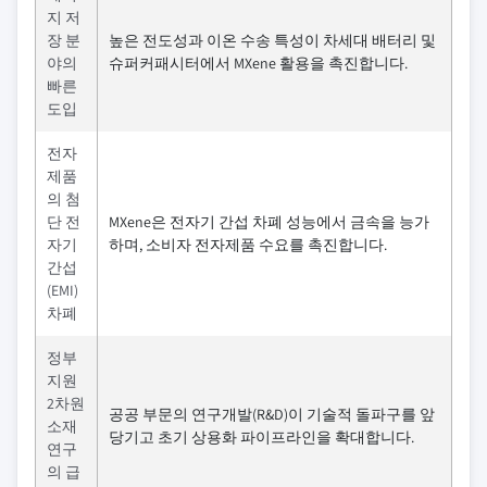
지 저
장 분
높은 전도성과 이온 수송 특성이 차세대 배터리 및
야의
슈퍼커패시터에서 MXene 활용을 촉진합니다.
빠른
도입
전자
제품
의 첨
단 전
MXene은 전자기 간섭 차폐 성능에서 금속을 능가
자기
하며, 소비자 전자제품 수요를 촉진합니다.
간섭
(EMI)
차폐
정부
지원
2차원
공공 부문의 연구개발(R&D)이 기술적 돌파구를 앞
소재
당기고 초기 상용화 파이프라인을 확대합니다.
연구
의 급