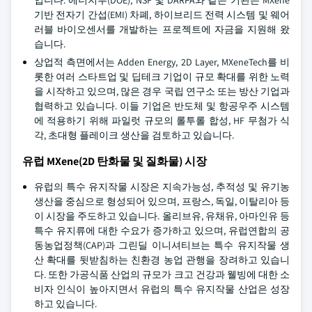
입니다. 에너지부(DOE), NSF 및 DARPA와 같은 기관은 MXene
기반 전자기 간섭(EMI) 차폐, 하이브리드 전력 시스템 및 웨어
러블 바이오센서를 개발하는 프로젝트에 자금을 지원해 왔
습니다.
상업적 측면에서는 Adden Energy, 2D Layer, MXeneTech를 비
롯한 여러 스타트업 및 딥테크 기업이 규모 확대를 위한 노력
을 시작하고 있으며, 많은 경우 국립 연구소 또는 방산 기업과
협력하고 있습니다. 이들 기업은 반도체 및 항공우주 시스템
에 적용하기 위해 파일럿 규모의 롤투롤 합성, HF 무첨가 식
각, 초대형 플레이크 생산을 검토하고 있습니다.
유럽 MXene(2D 탄화물 및 질화물) 시장
유럽의 특수 유지작물 시장은 지속가능성, 추적성 및 유기농
생산을 중심으로 형성되어 있으며, 프랑스, 독일, 이탈리아 등
이 시장을 주도하고 있습니다. 올리브유, 유채유, 아마인유 등
특수 유지류에 대한 수요가 증가하고 있으며, 유럽연합의 공
동농업정책(CAP)과 그린딜 이니셔티브는 특수 유지작물 생
산 확대를 뒷받침하는 친환경 농업 관행을 장려하고 있습니
다. 또한 가공식품 산업의 규모가 크고 건강과 웰빙에 대한 소
비자 인식이 높아지면서 유럽의 특수 유지작물 산업은 성장
하고 있습니다.