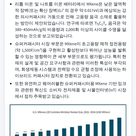
리튬 이온 및 나트륨 이온 배터리에서 MXene은 낮은 열역학
+
적 장벽(또는 확산 장벽)(Li
의 경우 약 0.017eV)과 예상되는 강
한 의사커패시터 거동으로 인해 고용량 음극 소재로 활용하
는 방안이 제안되었습니다. 연구에 따르면 Ti
C
T
음극은 약
3
2
x
380~450mAh/g의 비용량과 2,000회 이상의 사이클 수명을 달
성하는 것으로 보고되었습니다.
슈퍼커패시터 시장 부문은 MXene이 초고용량 체적 정전용량
(약 1,500F/cm³)을 구현하고 활성탄보다 뛰어난 성능을 발휘
할 수 있는 영향력이 큰 세부 부문으로도 평가됩니다. 특히 현
재의 설계 및 공간 요구사항과 관련해 이러한 특성이 부각되
며, 회생제동 시스템과 전력망 수요 균형 조정에 사용되는 하
이브리드 커패시터 장치로 전환되고 있습니다.
또한 유연하고 웨어러블한 슈퍼커패시터용 MXene 기반 잉크
와 관련된 혁신도 소비자 전자제품 및 사물인터넷(IoT) 시장
에서 점차 주목받고 있습니다.