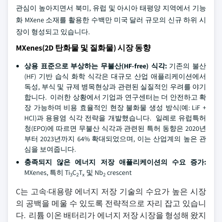
관심이 높아지면서 북미, 유럽 및 아시아 태평양 지역에서 기능
화 MXene 소재를 활용한 수백만 미국 달러 규모의 신규 하위 시
장이 형성되고 있습니다.
MXenes(2D 탄화물 및 질화물) 시장 동향
상용 표준으로 부상하는 무불산(HF-free) 식각:
기존의 불산
(HF) 기반 습식 화학 식각은 대규모 산업 애플리케이션에서
독성, 부식 및 규제 병목현상과 관련된 실질적인 우려를 야기
합니다. 이러한 상황에서 기업과 연구센터는 더 안전하고 확
장 가능하며 비용 효율적인 현장 불화물 생성 방식(예: LiF +
HCl)과 용융염 식각 전략을 개발했습니다. 일례로 유럽특허
청(EPO)에 따르면 무불산 식각과 관련된 특허 동향은 2020년
부터 2023년까지 64% 확대되었으며, 이는 산업계의 높은 관
심을 보여줍니다.
충족되지 않은 에너지 저장 애플리케이션의 수요 증가:
MXenes, 특히 Ti
C
T
및 Nb
crescent
3
2
x
2
C는 고속·대용량 에너지 저장 기술의 수요가 높은 시장
의 공백을 메울 수 있도록 전략적으로 자리 잡고 있습니
다. 리튬 이온 배터리가 에너지 저장 시장을 형성해 왔지