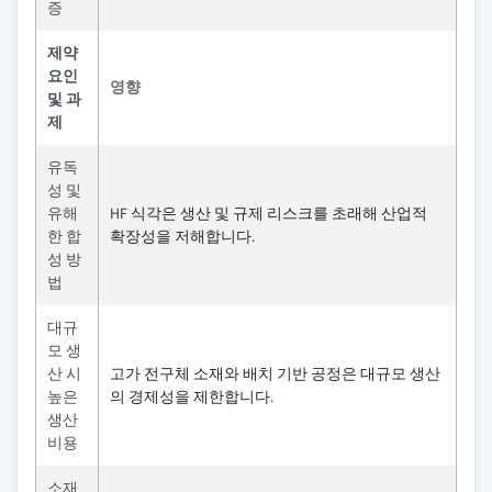
증
제약
요인
영향
및 과
제
유독
성 및
유해
HF 식각은 생산 및 규제 리스크를 초래해 산업적
한 합
확장성을 저해합니다.
성 방
법
대규
모 생
산 시
고가 전구체 소재와 배치 기반 공정은 대규모 생산
높은
의 경제성을 제한합니다.
생산
비용
소재