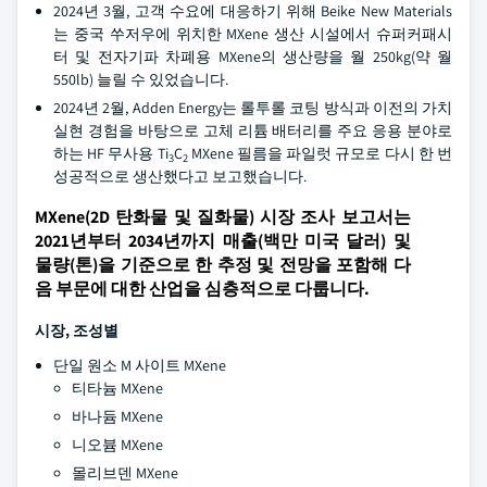
2024년 3월, 고객 수요에 대응하기 위해 Beike New Materials
는 중국 쑤저우에 위치한 MXene 생산 시설에서 슈퍼커패시
터 및 전자기파 차폐용 MXene의 생산량을 월 250kg(약 월
550lb) 늘릴 수 있었습니다.
2024년 2월, Adden Energy는 롤투롤 코팅 방식과 이전의 가치
실현 경험을 바탕으로 고체 리튬 배터리를 주요 응용 분야로
하는 HF 무사용 Ti
C
MXene 필름을 파일럿 규모로 다시 한 번
3
2
성공적으로 생산했다고 보고했습니다.
MXene(2D 탄화물 및 질화물) 시장 조사 보고서는
2021년부터 2034년까지 매출(백만 미국 달러) 및
물량(톤)을 기준으로 한 추정 및 전망을 포함해 다
음 부문에 대한 산업을 심층적으로 다룹니다.
시장, 조성별
단일 원소 M 사이트 MXene
티타늄 MXene
바나듐 MXene
니오븀 MXene
몰리브덴 MXene