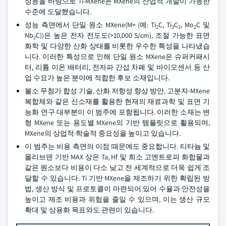
성능을 바탕으로 Ti-MXene은 MXene의 산업적 개발이 가능한
수준에 도달했습니다.
성능 측면에서 단일 원소 MXene(M= (예: Ti
C, Ti
C
, Mo
C 및
2
3
2
2
Nb
C))은 높은 전자 전도도(>10,000 S/cm), 조절 가능한 표면
2
화학 및 다양한 산화 상태를 비롯한 우수한 특성을 나타냈습
니다. 이러한 특성으로 인해 단일 원소 MXene은 슈퍼커패시
터, 리튬 이온 배터리, 전자파 간섭 차폐 및 바이오센서 등 산
업 수요가 높은 분야에 적합한 후보 소재입니다.
불소 무첨가 합성 기술, 산화 저항성 향상 방안, 고분자-MXene
복합체와 같은 신소재를 활용한 현재의 재료과학 및 표면 기
능화 연구 대부분이 이 범주에 포함됩니다. 이러한 소재는 변
형 MXene 또는 용도별 MXene의 기반 템플릿으로 활용되며,
MXene의 상업적·학술적 중요성을 높이고 있습니다.
이 범주는 비용 측면의 이점 때문에도 중요합니다. 티타늄 및
몰리브덴 기반 MAX 상은 Ta, Hf 및 희소 고엔트로피 화합물과
같은 원소보다 비용이 다소 낮고 전 세계적으로 더욱 쉽게 조
달할 수 있습니다. Ti 기반 MXene을 제조하기 위한 확립된 방
법, 생산 방식 및 프로토콜이 마련되어 있어 수율과 안전성을
높이고 제조 비용과 위험을 줄일 수 있으며, 이는 생산 규모
확대 및 상용화 목표와도 관련이 있습니다.