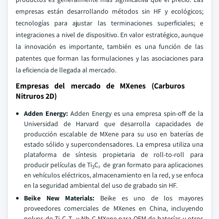
empresas están desarrollando métodos sin HF y ecológicos;
tecnologías para ajustar las terminaciones superficiales; e
integraciones a nivel de dispositivo. En valor estratégico, aunque
la innovación es importante, también es una función de las
patentes que forman las formulaciones y las asociaciones para
la eficiencia de llegada al mercado.
Empresas del mercado de MXenes (Carburos
Nitruros 2D)
Adden Energy:
Adden Energy es una empresa spin-off de la
Universidad de Harvard que desarrolla capacidades de
producción escalable de MXene para su uso en baterías de
estado sólido y supercondensadores. La empresa utiliza una
plataforma de síntesis propietaria de roll-to-roll para
producir películas de Ti
C
de gran formato para aplicaciones
3
2
en vehículos eléctricos, almacenamiento en la red, y se enfoca
en la seguridad ambiental del uso de grabado sin HF.
Beike New Materials:
Beike es uno de los mayores
proveedores comerciales de MXenes en China, incluyendo
polvos de Ti
C
T
y Nb
C MXene para OEM de baterías y otros