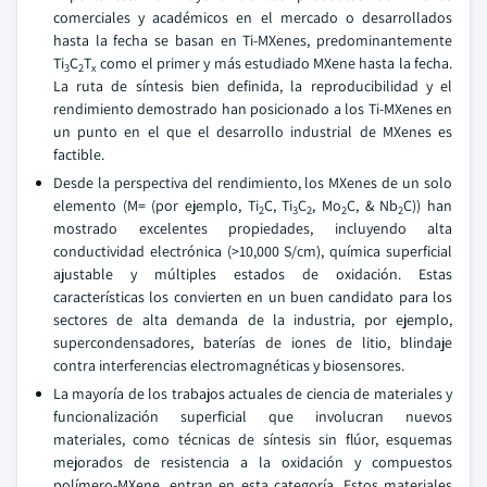
comerciales y académicos en el mercado o desarrollados
hasta la fecha se basan en Ti-MXenes, predominantemente
Ti
C
T
como el primer y más estudiado MXene hasta la fecha.
3
2
x
La ruta de síntesis bien definida, la reproducibilidad y el
rendimiento demostrado han posicionado a los Ti-MXenes en
un punto en el que el desarrollo industrial de MXenes es
factible.
Desde la perspectiva del rendimiento, los MXenes de un solo
elemento (M= (por ejemplo, Ti
C, Ti
C
, Mo
C, & Nb
C)) han
2
3
2
2
2
mostrado excelentes propiedades, incluyendo alta
conductividad electrónica (>10,000 S/cm), química superficial
ajustable y múltiples estados de oxidación. Estas
características los convierten en un buen candidato para los
sectores de alta demanda de la industria, por ejemplo,
supercondensadores, baterías de iones de litio, blindaje
contra interferencias electromagnéticas y biosensores.
La mayoría de los trabajos actuales de ciencia de materiales y
funcionalización superficial que involucran nuevos
materiales, como técnicas de síntesis sin flúor, esquemas
mejorados de resistencia a la oxidación y compuestos
polímero-MXene, entran en esta categoría. Estos materiales