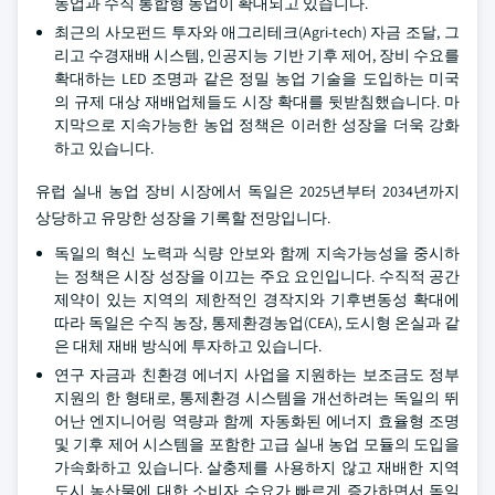
농업과 수직 통합형 농업이 확대되고 있습니다.
최근의 사모펀드 투자와 애그리테크(Agri-tech) 자금 조달, 그
리고 수경재배 시스템, 인공지능 기반 기후 제어, 장비 수요를
확대하는 LED 조명과 같은 정밀 농업 기술을 도입하는 미국
의 규제 대상 재배업체들도 시장 확대를 뒷받침했습니다. 마
지막으로 지속가능한 농업 정책은 이러한 성장을 더욱 강화
하고 있습니다.
유럽 실내 농업 장비 시장에서 독일은 2025년부터 2034년까지
상당하고 유망한 성장을 기록할 전망입니다.
독일의 혁신 노력과 식량 안보와 함께 지속가능성을 중시하
는 정책은 시장 성장을 이끄는 주요 요인입니다. 수직적 공간
제약이 있는 지역의 제한적인 경작지와 기후변동성 확대에
따라 독일은 수직 농장, 통제환경농업(CEA), 도시형 온실과 같
은 대체 재배 방식에 투자하고 있습니다.
연구 자금과 친환경 에너지 사업을 지원하는 보조금도 정부
지원의 한 형태로, 통제환경 시스템을 개선하려는 독일의 뛰
어난 엔지니어링 역량과 함께 자동화된 에너지 효율형 조명
및 기후 제어 시스템을 포함한 고급 실내 농업 모듈의 도입을
가속화하고 있습니다. 살충제를 사용하지 않고 재배한 지역
도시 농산물에 대한 소비자 수요가 빠르게 증가하면서 독일