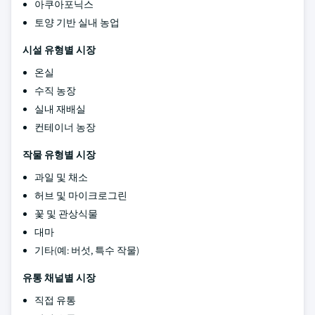
아쿠아포닉스
토양 기반 실내 농업
시설 유형별 시장
온실
수직 농장
실내 재배실
컨테이너 농장
작물 유형별 시장
과일 및 채소
허브 및 마이크로그린
꽃 및 관상식물
대마
기타(예: 버섯, 특수 작물)
유통 채널별 시장
직접 유통