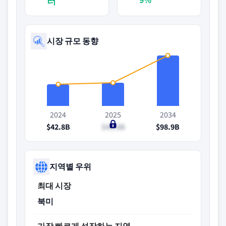
러
시장 규모 동향
2024
2025
2034
$42.8B
$45.6B
$98.9B
지역별 우위
최대 시장
북미