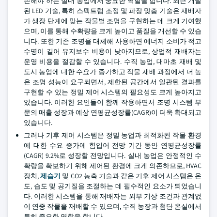
존해야 하는 실내 농업에서 중요한 역할을 합니다. 최근 개발
된 LED 기술, 특히 스펙트럼 조정 및 파장 맞춤 기술은 재배자
가 생장 단계에 맞는 작물별 조명을 구현하는 데 크게 기여했
으며, 이를 통해 수확량을 크게 높이고 품질을 개선할 수 있습
니다. 또한 기존 조명을 대체해 사용하면 에너지 소비가 적고
수명이 길어 유지보수 비용이 낮아지므로, 상업적 재배자는
운영 비용을 절감할 수 있습니다. 수직 농업, 대마초 재배 및
도시 농업에 대한 수요가 증가하고 작물 재배 과정에서 더 높
은 조명 성능이 요구되면서, 제한된 공간에서 일관된 결과를
구현할 수 있는 정밀 제어 시스템의 필요성도 크게 높아지고
있습니다. 이러한 요인들이 함께 작용하면서 조명 시스템 부
문의 매출 성장과 예상 연평균성장률(CAGR)이 더욱 확대되고
있습니다.
그러나 기후 제어 시스템은 정밀 농업과 최적화된 작물 환경
에 대한 수요 증가에 힘입어 전망 기간 동안 연평균성장률
(CAGR) 9.2%로 성장할 전망입니다. 실내 농업은 안정적인 수
확량을 확보하기 위해 제어된 환경에 크게 의존하므로, HVAC
장치,
제습기
및 CO2 농축 기술과 같은 기후 제어 시스템은 온
도, 습도 및 공기질을 조절하는 데 필수적인 요소가 되었습니
다. 이러한 시스템을 통해 재배자는 외부 기상 조건과 관계없
이 연중 작물을 재배할 수 있으며, 수직 농장과 첨단 온실에서
특히 중요한 역할을 합니다.