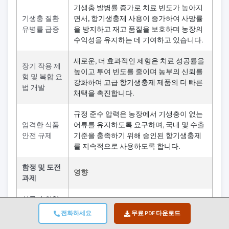
기생충 발병률 증가로 치료 빈도가 높아지
기생충 질환
면서, 항기생충제 사용이 증가하여 사망률
유병률 급증
을 방지하고 재고 품질을 보호하며 농장의
수익성을 유지하는 데 기여하고 있습니다.
새로운, 더 효과적인 제형은 치료 성공률을
장기 작용 제
높이고 투여 빈도를 줄이며 농부의 신뢰를
형 및 복합 요
강화하여 고급 항기생충제 제품의 더 빠른
법 개발
채택을 촉진합니다.
규정 준수 압력은 농장에서 기생충이 없는
엄격한 식품
어류를 유지하도록 요구하며, 국내 및 수출
안전 규제
기준을 충족하기 위해 승인된 항기생충제
를 지속적으로 사용하도록 합니다.
함정 및 도전
영향
과제
신규 수의약
긴 규제 평가로 인해 제품 출시가 지연되어
품 승인에 대
전화하세요
무료 PDF 다운로드
혁신 속도가 느려지고 농부들이 사용할 수
한 엄격한 절
있는 신규 항충제 옵션이 줄어듭니다.