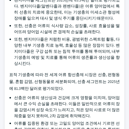
벤지미다졸 세그먼트는 2025년에 65.5백만 달러로 평가되었
다. 벤지미다졸(알벤다졸과 펜벤다졸)은 어류 양어업에서 특
히 선충의 치료에 중요한데, 이는 기생충의 미세소관 형성에
장애를 일으켜 대사 및 생식 주기를 중단시키기 때문이다.
또한, 선충은 어류의 식사량 감소, 성장률, 사료 효율성을 떨
어뜨려 양어업 시설에 큰 경제적 손실을 초래한다.
또한, 벤지미다졸은 저렴한 비용, 광범위한 스펙트럼 활동, 다
양한 내부 기생충 치료 능력, 효율성 등 많은 장점이 있다. 벤
지미다졸은 구강 섭취 또는 침적 투여를 통해 투여되며, 내부
기생충의 예방 및 치료를 통해 어류의 생존률과 생산성을 향
상시킨다.
표적 기생충에 따라 전 세계 어류 항선충제 시장은 선충, 편형동
물, 혼합 감염, 선형동물로 세분화되며, 선충 세그먼트는 2025년
에 81.3백만 달러로 평가되었다.
선충은 어류의 생산성과 건강에 크게 영향을 미치며, 양어업
에서 큰 수익 손실을 초래한다. 이들은 일반적으로 어류의 장
을 감염시켜 성장 속도가 느려지고, 적은 양의 사료로 더 많은
체중을 얻지 못하며, 2차 감염에 취약해진다.
어류를 집중된 환경 또는 고밀도 양어업 조건에서 기르면 선