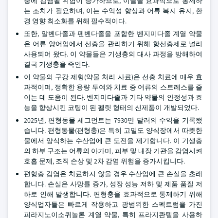
충에 감염될 위험이 증가하므로, 이들을 효과적으로 통제하
는 조치가 필요하며, 이는 수익성 향상과 어류 복지 유지, 환
경 영향 최소화를 위해 필수적이다.
또한, 알벤다졸과 펜벤다졸을 포함한 벤지미다졸 계열 약물
은 어류 양어업에서 선충을 관리하기 위해 항선충제로 널리
사용되어 왔다. 이 약물들은 기생충의 대사 과정을 방해하여
결국 기생충을 죽인다.
이 약물의 구강 제형(약물 처리 사료)은 선충 치료에 매우 효
과적이며, 정확한 용량 투여와 치료 중 어류의 스트레스를 줄
이는 데 도움이 된다. 벤지미다졸과 기타 약물의 안정성과 효
능을 향상시킨 코팅이 된 펠릿 형태의 신제품이 개발되었다.
2025년, 편형동물 세그먼트는 7930만 달러의 수익을 기록했
습니다. 편형동물(편형충)은 특히 고밀도 양식장에서 따뜻한
물에서 양식하는 수산업에 큰 도전을 제기합니다. 이 기생충
의 하부 구조는 어류의 아가미, 피부 및 내장 기관을 감염시켜
호흡 문제, 조직 손상 및 2차 감염 위험을 증가시킵니다.
편형충 감염은 치료하지 않을 경우 수산업에 큰 손실을 초래
합니다. 손실은 사망률 증가, 성장 성능 저하 및 제품 품질 저
하로 인해 발생합니다. 편형충을 효과적으로 통제하기 위해
양식업자들은 빠르게 작용하고 광범위한 스펙트럼을 가진
피라지노이소퀴놀론 계열 약물, 특히 프라지콴텔을 사용하