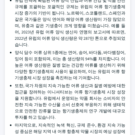
유럽 전역에 확립된 어류 양식 산업과 어류 건강 및 식품 안전
규제를 포괄하는 포괄적인 규제는 유럽의 어류 항기생충제
시장 증가의 기반이 됩니다. 노르웨이, 스코틀랜드, 스페인과
같은 국가들은 양식 연어와 해양 어류 생산량이 가장 많았으
며, 유충과 같은 기생충이 크게 영향을 미쳤습니다. 예를 들
어, 2023년 유럽 어류 양식 생산자 연맹의 보고서에 따르면,
2022년 유럽의 어류 양식 생산량은 약 287만 톤으로 추정되었
습니다.
양식 담수 어류 상위 5종에는 연어, 송어, 바다돔, 바다뱀장어,
잉어 등이 포함되며, 이는 총 생산량의 94%를 차지합니다. 이
높은 어류 생산량은 질병 없는 건강한 어류를 생산하기 위해
다양한 항기생충제의 사용이 필요하며, 이는 유럽의 어류 항
기생충제 시장 성장을 촉진하는 데 기여합니다.
또한, 국가 차원의 지속 가능한 어류 생산과 질병 예방에 대한
접근을 장려하는 이니셔티브는 어류 항기생충제 시장 성장
을 지원합니다. 유럽에서 운영되는 약품 회사는 소비자의 안
전한 지속 가능한 수산물 소비 선호에 부응하기 위해 생태적
으로 안전한 잔류물 없는 항기생충제의 연구 개발에 대규모
투자를 하고 있습니다.
마지막으로, 지속적인 녹색 혁신, 규제 준수, 환경 지속 가능
성 중심은 해당 지역 내 어류 항충제 약물 시장의 예상 성장에