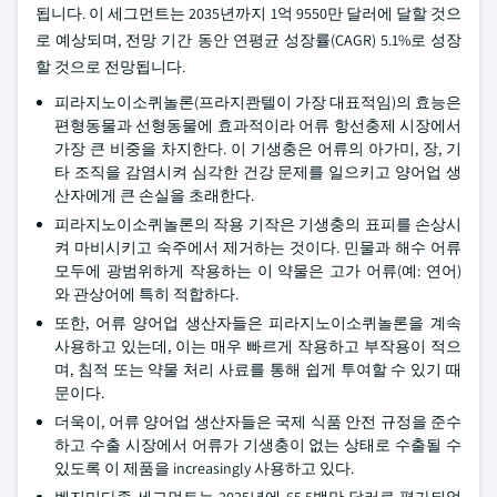
됩니다. 이 세그먼트는 2035년까지 1억 9550만 달러에 달할 것으
로 예상되며, 전망 기간 동안 연평균 성장률(CAGR) 5.1%로 성장
할 것으로 전망됩니다.
피라지노이소퀴놀론(프라지콴텔이 가장 대표적임)의 효능은
편형동물과 선형동물에 효과적이라 어류 항선충제 시장에서
가장 큰 비중을 차지한다. 이 기생충은 어류의 아가미, 장, 기
타 조직을 감염시켜 심각한 건강 문제를 일으키고 양어업 생
산자에게 큰 손실을 초래한다.
피라지노이소퀴놀론의 작용 기작은 기생충의 표피를 손상시
켜 마비시키고 숙주에서 제거하는 것이다. 민물과 해수 어류
모두에 광범위하게 작용하는 이 약물은 고가 어류(예: 연어)
와 관상어에 특히 적합하다.
또한, 어류 양어업 생산자들은 피라지노이소퀴놀론을 계속
사용하고 있는데, 이는 매우 빠르게 작용하고 부작용이 적으
며, 침적 또는 약물 처리 사료를 통해 쉽게 투여할 수 있기 때
문이다.
더욱이, 어류 양어업 생산자들은 국제 식품 안전 규정을 준수
하고 수출 시장에서 어류가 기생충이 없는 상태로 수출될 수
있도록 이 제품을 increasingly 사용하고 있다.