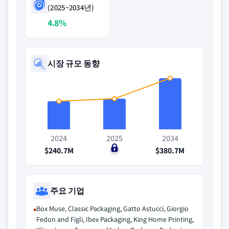
(2025~2034년)
4.8%
시장 규모 동향
2024
2025
2034
$240.7M
$0
$380.7M
주요 기업
Box Muse, Classic Packaging, Gatto Astucci, Giorgio
Fedon and Figli, Ibex Packaging, King Home Printing,