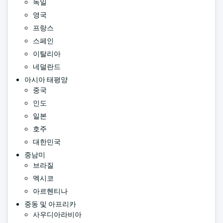
독일
영국
프랑스
스페인
이탈리아
네덜란드
아시아 태평양
중국
인도
일본
호주
대한민국
중남미
브라질
멕시코
아르헨티나
중동 및 아프리카
사우디아라비아