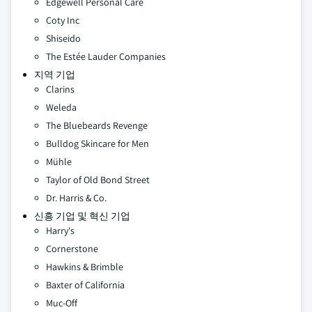
Edgewell Personal Care
Coty Inc
Shiseido
The Estée Lauder Companies
지역 기업
Clarins
Weleda
The Bluebeards Revenge
Bulldog Skincare for Men
Mühle
Taylor of Old Bond Street
Dr. Harris & Co.
신흥 기업 및 혁신 기업
Harry's
Cornerstone
Hawkins & Brimble
Baxter of California
Muc-Off