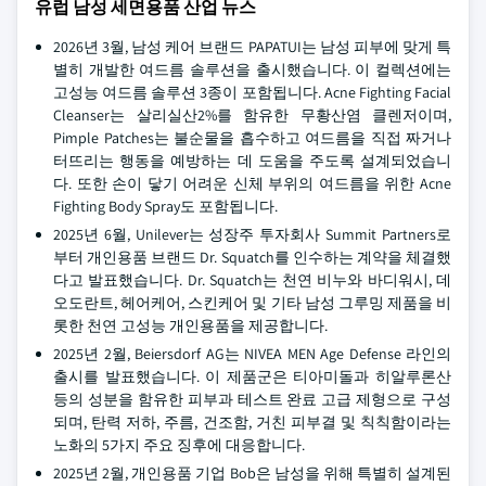
유럽 남성 세면용품 산업 뉴스
2026년 3월, 남성 케어 브랜드 PAPATUI는 남성 피부에 맞게 특
별히 개발한 여드름 솔루션을 출시했습니다. 이 컬렉션에는
고성능 여드름 솔루션 3종이 포함됩니다. Acne Fighting Facial
Cleanser는 살리실산
2%를 함유한 무황산염 클렌저이며,
Pimple Patches는 불순물을 흡수하고 여드름을 직접 짜거나
터뜨리는 행동을 예방하는 데 도움을 주도록 설계되었습니
다. 또한 손이 닿기 어려운 신체 부위의 여드름을 위한 Acne
Fighting Body Spray도 포함됩니다.
2025년 6월, Unilever는 성장주 투자회사 Summit Partners로
부터 개인용품 브랜드 Dr. Squatch를 인수하는 계약을 체결했
다고 발표했습니다. Dr. Squatch는 천연 비누와 바디워시, 데
오도란트, 헤어케어, 스킨케어 및 기타 남성 그루밍 제품을 비
롯한 천연 고성능 개인용품을 제공합니다.
2025년 2월, Beiersdorf AG는 NIVEA MEN Age Defense 라인의
출시를 발표했습니다. 이 제품군은 티아미돌과 히알루론산
등의 성분을 함유한 피부과 테스트 완료 고급 제형으로 구성
되며, 탄력 저하, 주름, 건조함, 거친 피부결 및 칙칙함이라는
노화의 5가지 주요 징후에 대응합니다.
2025년 2월, 개인용품 기업 Bob은 남성을 위해 특별히 설계된