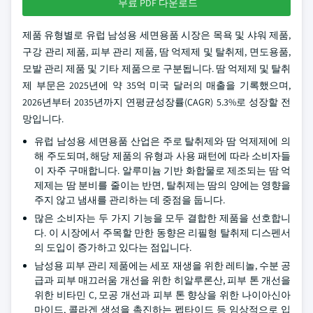
무료 PDF 다운로드
제품 유형별로 유럽 남성용 세면용품 시장은 목욕 및 샤워 제품,
구강 관리 제품, 피부 관리 제품, 땀 억제제 및 탈취제, 면도용품,
모발 관리 제품 및 기타 제품으로 구분됩니다. 땀 억제제 및 탈취
제 부문은 2025년에 약 35억 미국 달러의 매출을 기록했으며,
2026년부터 2035년까지 연평균성장률(CAGR) 5.3%로 성장할 전
망입니다.
유럽 남성용 세면용품 산업은 주로 탈취제와 땀 억제제에 의
해 주도되며, 해당 제품의 유형과 사용 패턴에 따라 소비자들
이 자주 구매합니다. 알루미늄 기반 화합물로 제조되는 땀 억
제제는 땀 분비를 줄이는 반면, 탈취제는 땀의 양에는 영향을
주지 않고 냄새를 관리하는 데 중점을 둡니다.
많은 소비자는 두 가지 기능을 모두 결합한 제품을 선호합니
다. 이 시장에서 주목할 만한 동향은 리필형 탈취제 디스펜서
의 도입이 증가하고 있다는 점입니다.
남성용 피부 관리 제품에는 세포 재생을 위한 레티놀, 수분 공
급과 피부 매끄러움 개선을 위한 히알루론산, 피부 톤 개선을
위한 비타민 C, 모공 개선과 피부 톤 향상을 위한 나이아신아
마이드, 콜라겐 생성을 촉진하는 펩타이드 등 임상적으로 입