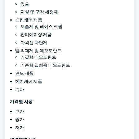
칫솔
치실 및 구강 세정제
스킨케어 제품
보습제 및 페이스 크림
안티에이징 제품
자외선 차단제
땀 억제제 및 데오도란트
리필형 데오도란트
기존형·일회용 데오도란트
면도 제품
헤어케어 제품
기타
가격별 시장
고가
중가
저가