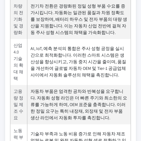
차량
전기차 전환은 경량화된 정밀 성형 부품 수요를 증
의 전
가시킵니다. 자동화는 일관된 품질과 차원 정확도
기화
를 보장하며, 배터리 하우스 및 전자 부품의 대량 생
및 경
산을 지원합니다. 이는 자동차 산업 전반에 걸쳐 자
량화
동 주사 성형 시스템의 채택을 가속화합니다.
산업
AI, IoT, 예측 분석의 통합은 주사 성형 공정을 실시
4.0
간으로 최적화합니다. 이러한 스마트 시스템은 생
기술
산성을 향상시키고, 가동 중지 시간을 줄이며, 품질
의 확
을 개선하여 글로벌 자동차 OEM 및 Tier-1 공급업체
대 채
사이에서 자동화 솔루션의 채택을 촉진합니다.
택
고용
자동차 부품은 엄격한 공차와 반복성을 요구합니
량 정
다. 자동화 성형 라인은 더 빠른 주기와 최소한의 오
밀 제
류를 가능하게 하며, OEM 표준을 충족합니다. 이러
조 수
한 정밀 요구는 특히 내장재, 외장재 및 전자 부품
요
생산 라인에서 자동화 투자를 촉진합니다.
노동
기술자 부족과 노동 비용 증가로 인해 자동차 제조
력 부
업체는 로봇 및 완전 자동화 성형 셀로 전환하고 있