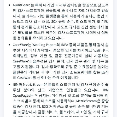
AuditBoard는 특히 대기업과 내부 감사팀을 중심으로 선도적
인 감사 소프트웨어 공급업체 중 하나로 자리매김하고 있습
니다. 클라우드 기반 플랫폼을 통해 자동화와 실시간 협업 기
능으로 감사 업무 흐름, SOX 규정 준수, 리스크 평가 및 기업
통제 관리를 간소화합니다. 고도로 규제된 산업 전반에서 높
은 도입률을 확보한 덕분에 감사 소프트웨어 시장에서 상당
한 점유율을 유지하고 있습니다.
CaseWare는 Working Papers와 IDEA 등의 제품을 통해 감사 솔
루션 시장에서 계속해서 중요한 입지를 차지하고 있습니다.
회계법인, 정부 기관 및 금융 전문가들이 널리 사용하는
CaseWare의 솔루션은 감사 분석, 감사 업무 관리 및 재무 보
고를 지원합니다. 감사 정확도와 규정 준수 효율성을 높이는
플랫폼의 역량은 데이터 기반 감사 소프트웨어를 찾는 조직
이 CaseWare를 선호하는 주요 이유입니다.
IBM과 MetricStream은 통합 리스크 관리 및 감사 규정 준수 솔
루션 분야의 선도 기업으로 인정받고 있습니다. IBM
OpenPages는 인공지능, 머신러닝 및 고급 분석을 활용해 리
스크 식별과 통제 테스트를 자동화하며, MetricStream은 중앙
집중식 감사 관리, ESG 거버넌스 및 규정 준수 모니터링 기능
을 제공합니다. 금융 서비스, 헬스케어, 제조업 및 기타 규제