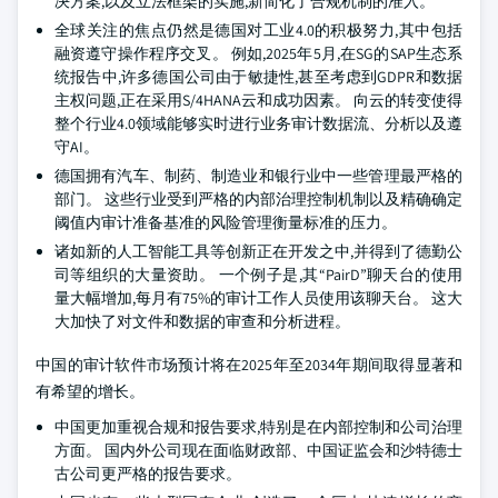
决方案,以及立法框架的实施,新简化了合规机制的准入。
全球关注的焦点仍然是德国对工业4.0的积极努力,其中包括
融资遵守操作程序交叉。 例如,2025年5月,在SG的SAP生态系
统报告中,许多德国公司由于敏捷性,甚至考虑到GDPR和数据
主权问题,正在采用S/4HANA云和成功因素。 向云的转变使得
整个行业4.0领域能够实时进行业务审计数据流、分析以及遵
守AI。
德国拥有汽车、制药、制造业和银行业中一些管理最严格的
部门。 这些行业受到严格的内部治理控制机制以及精确确定
阈值内审计准备基准的风险管理衡量标准的压力。
诸如新的人工智能工具等创新正在开发之中,并得到了德勤公
司等组织的大量资助。 一个例子是,其“PairD”聊天台的使用
量大幅增加,每月有75%的审计工作人员使用该聊天台。 这大
大加快了对文件和数据的审查和分析进程。
中国的审计软件市场预计将在2025年至2034年期间取得显著和
有希望的增长。
中国更加重视合规和报告要求,特别是在内部控制和公司治理
方面。 国内外公司现在面临财政部、中国证监会和沙特德士
古公司更严格的报告要求。