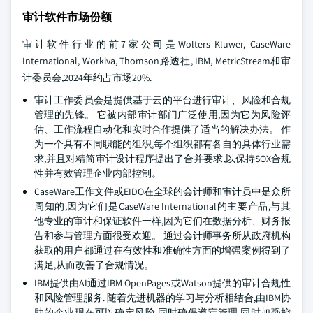
审计软件市场份额
审计软件行业的前7家公司是Wolters Kluwer, CaseWare
International, Workiva, Thomson路透社, IBM, MetricStream和审
计委员会,2024年约占市场20%.
审计工作委员会是提供基于云的平台进行审计、风险和合规
管理的先锋。 它被内部审计部门广泛使用,因为它为风险评
估、工作流程自动化和实时合作提供了适当的解决办法。 作
为一个具有不同职能的组织,每个组织都有各自的具体行业需
求,并且对精简审计设计程序提出了合并要求,以保持SOX合规
性并有效管理企业内部控制。
CaseWare工作文件或EIDO在全球的会计师和审计员中是众所
周知的,因为它们是CaseWare International的主要产品,与其
他专业的审计和保证软件一样,因为它们在数据分析、财务报
告和参与管理方面很受欢迎。 通过会计师事务所从政府机构
获取的用户都通过在有效性和准确性方面的增强案例得到了
满足,从而改善了合规情况。
IBM提供由AI通过IBM OpenPages或Watson提供的审计合规性
和风险管理服务. 随着先进机器的学习与分析相结合,由IBM协
助的企业现在可以确定风险,同时确保遵守管理,同时加强控