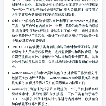
制测试自动化。 其与审计有关的解决方案是更大的治理框架
的一部分,它有助于跨越金融部门的庞大公司,同时将范围扩
大到需要综合数据管理框架的保健和制造业。
全球企业的综合风险管理和审计利用了MetricStream提供的
工具。 该平台设有内部审计、合规、风险和电子政务治理模
块,具有能见度和分析能力,能够实时了解业绩。 通过提供自
动化风险评估工具和集中审计工作流程,各组织可以改善业务
业绩,使其符合监管要求。
UNESOURCE能够提供具有辅助功能的审计和保证服务,协助
金融专业人员遵守税收规定、进行监管报告和风险管理。 该
公司还提供与审计功能相结合的法律和商业情报工具。 其审
计软件仍然是私营公司、公共机构和会计师事务所的全球标
准。
Wolters Kluwer协助审计员除其他任务外管理工作流程文件,
包括更有效地评估风险。 Wolters Kluwer为金融机构和政府
机构服务,在保持跨界相关性的国际框架内协调它们。
Workiva专门为连通的报告和合规提供一个云平台,协助各组
织精简审计、风险管理和财务披露。 工作工具有助于遵守
SOX、ESG报告,以及通过实时协作进行内部审计、数据整合
和自动化系统等外围服务。