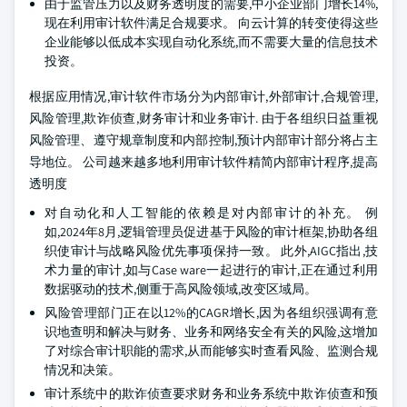
由于监管压力以及财务透明度的需要,中小企业部门增长14%,
现在利用审计软件满足合规要求。 向云计算的转变使得这些
企业能够以低成本实现自动化系统,而不需要大量的信息技术
投资。
根据应用情况,审计软件市场分为内部审计,外部审计,合规管理,
风险管理,欺诈侦查,财务审计和业务审计. 由于各组织日益重视
风险管理、遵守规章制度和内部控制,预计内部审计部分将占主
导地位。 公司越来越多地利用审计软件精简内部审计程序,提高
透明度
对自动化和人工智能的依赖是对内部审计的补充。 例
如,2024年8月,逻辑管理员促进基于风险的审计框架,协助各组
织使审计与战略风险优先事项保持一致。 此外,AIGC指出,技
术力量的审计,如与Case ware一起进行的审计,正在通过利用
数据驱动的技术,侧重于高风险领域,改变区域局。
风险管理部门正在以12%的CAGR增长,因为各组织强调有意
识地查明和解决与财务、业务和网络安全有关的风险,这增加
了对综合审计职能的需求,从而能够实时查看风险、监测合规
情况和决策。
审计系统中的欺诈侦查要求财务和业务系统中欺诈侦查和预