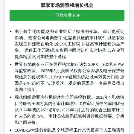
获取市场洞察和增长机会
下载免费 PDF
由于数字化转型,这些企业经历了彻底的变革。 审计也受到
影响。 随着公司走向数字化,需要认证的审计软件,以便有效
实现工作流程自动化,减少人工错误,并提高审计流程的生产
率。 远程工作无障碍,众多用户同时进行实时协作,云存储可
提高精度,同时加快整个过程.
世界各地的企业正在更严格地执行诸如GDPR、SOX和HIPAA
等监管政策。 2025年5月,美国民权办公室因涉及电子保护健
康信息的侵权事件,向BayCare健康系统处以80万美元罚款,原
因是ePHI访问不当. 违反这一规定的原因是一名前雇员擅自
查阅了病历。
现代组织需要这些见解才能立即获得数据。 2025年4月,德洛
伊特联合王国将其内部审计助理PairD在审计员中的雇用比例
从2024年初的25%增加到2025年2月之前的联合王国审计工
作人员的近75%。 审计员依靠系统实时进行数据摘要、分析
和合同评价。
COVID-19大流行病以及全球远程工作态势暴露了人工和遗留