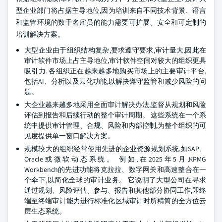
型企业部门将占据主导地位,因为培训来自不同技术背景、语言
和监管环境的数千名雇员的能力需要可扩展、安全和可定制的
培训解决方案。
大型企业由于组织结构复杂,要求遵守要求,审计量大,因此在
审计软件市场上占主导地位,审计软件空间对较大的组织更具
吸引力. 各组织正在越来越多地购买市场上的主要审计平台,
包括AI、分析以及云化功能,以解决遵守监管和减少风险的问
题。
大企业越来越多地采用全面审计解决办法,监督从规划和风险
评估到报告和后续行动的整个审计周期。 这些系统在一个系
统中提供审计管理、合规、风险和内部控制,为整个组织的可
见度提供单一窗口解决方案。
规模较大的组织经常使用先进的企业资源规划系统,如SAP、
Oracle或微软动态系统。 例如,在2025年5月,KPMG
Workbench的先进功能将克拉拉、数字网关和高速整合在一
个伞下,以简化全球的审计业务。 它说明了大型公司在寻求
通过规划、风险评估、参与、报告和其他部分协同工作,即终
端至终端审计能力进行标准化区域审计时所精简的全方位云
层生态系统。