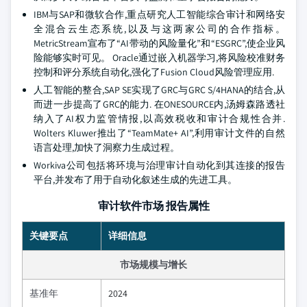
IBM与SAP和微软合作,重点研究人工智能综合审计和网络安
全混合云生态系统,以及与这两家公司的合作指标。
MetricStream宣布了“AI带动的风险量化”和“ESGRC”,使企业风
险能够实时可见。 Oracle通过嵌入机器学习,将风险校准财务
控制和评分系统自动化,强化了Fusion Cloud风险管理应用.
人工智能的整合,SAP SE实现了GRC与GRC S/4HANA的结合,从
而进一步提高了GRC的能力. 在ONESOURCE内,汤姆森路透社
纳入了AI权力监管情报,以高效税收和审计合规性合并.
Wolters Kluwer推出了“TeamMate+ AI”,利用审计文件的自然
语言处理,加快了洞察力生成过程。
Workiva公司包括将环境与治理审计自动化到其连接的报告
平台,并发布了用于自动化叙述生成的先进工具。
审计软件市场 报告属性
关键要点
详细信息
市场规模与增长
基准年
2024