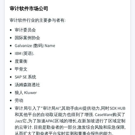
审计软件市场公司
审计软件行业的主要参与者有:
审计委员会
国际案例协会
Galvanize (数码) Name
IBM (英语).
度量衡
甲骨文
SAP SE 系统
汤姆森路透社
狼人 Kluwer
劳动
审计局引入了"审计局AI",其助手由AI提供动力,同时SOX HUB
和其他平台的自动取证能力也得到了增强. CaseWare购买了
Jazz它,为了加速APAC区域的增长,在新加坡进行了区域定制
的云审计. 目前是勤奋者的一部分,激发综合风险和应急保障,
从而扩大了勤奋者平台实时监测和董事会报告的能力。