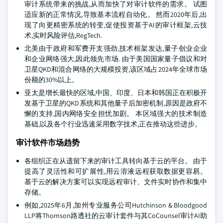
审计系统带来的挑战,从而加快了对审计软件的需求。 试图
适应新的正常情况,导致基本流程自动化。 然而2020年后,出
现了向更精密系统的转变,促使投资基于AI的审计框架,云技
术,实时风险评估,RegTech.
北美由于政府和军费开支强劲,技术框架发达,量子创业企业
和企业网络强大,因此领先市场. 由于美国国家量子倡议和对
卫星QKD和混合网络的大规模投资,该区域占2024年全球市场
份额的30%以上。
亚太是增长最快的区域,中国、印度、日本和韩国正在积极开
发基于卫星的QKD系统和其他量子后加密机制,原因是政府不
懈的支持,国内网络安全担忧加剧。 本区域强大的技术制造
基础,以及各个行业迅速采用数字技术,正在推动这些进步。
审计软件市场趋势
各组织正在从遗留下来的审计工具转向基于云的平台。 由于
提高了灵活性和可扩展性,用云溶液远程获取数据更容易。
基于云的解决方案可以实现远程审计、文件实时协作和集中
存储。
例如,2025年6月,加州专业服务公司Hutchinson & Bloodgood
LLP将Thomson路透社的云审计套件与其CoCounsel审计AI助