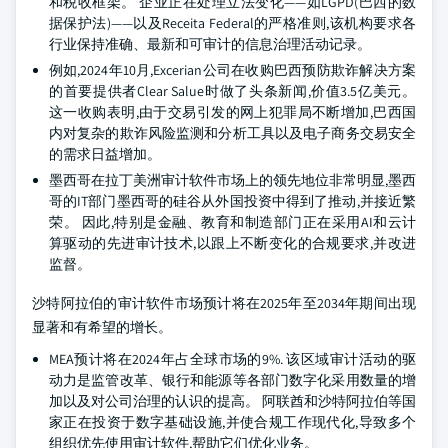
和税收框架。 企业正在处理立法变化——如LGPD(巴西的数
据保护法)——以及Receita Federal的严格准则,该机构要求各
行业保持准确、最新和可审计的信息治理活动记录。
例如,2024年10月,Excerian公司在收购巴西预防欺诈解决方案
的首要提供者Clear Salue时做了头条新闻,价值3.5亿美元。
这一收购表明,由于交易引发的网上犯罪局不断增加,巴西国
内对复杂的欺诈风险监测和分析工具以及电子商务交易安全
的需求日益增加。
墨西哥在拉丁美洲审计软件市场上的领先地位非常明显,墨西
哥的IT部门墨西哥的硅谷从外国投资中得到了推动,并接近繁
荣。 因此,特别是金融、教育和制造部门正在采用AI和云计
算驱动的先进审计技术,以跟上不断变化的合规要求,并改进
监督。
沙特阿拉伯的审计软件市场预计将在2025年至2034年期间出现
显著和有希望的增长。
MEA预计将在2024年占全球市场的9%. 该区域审计活动的驱
动力是监管改革、银行和能源等各部门数字化采用数量的增
加以及对公司治理的认识的提高。 阿联酋和沙特阿拉伯等国
家正在投资于数字基础设施,并使合规工作现代化,导致多个
组织优先使用审计软件,帮助它们优化业务。