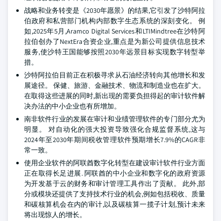
战略和业务转变是《2030年愿景》的结果,它引发了沙特阿拉
伯政府和私营部门机构内部数字生态系统的深刻变化。 例
如,2025年5月,Aramco Digital Services和LTIMindtree在沙特阿
拉伯创办了NextEra合资企业,重点是为新公司提供信息技术
服务,使沙特王国能够按照2030年远景目标实现数字转型举
措。
沙特阿拉伯目前正在积极寻求从石油经济转向其他增长和发
展途径。 保健、旅游、金融技术、物流和制造业也在扩大。
在取得这些进展的同时,新出现的需要负担得起的审计软件解
决办法的中小企业也有所增加。
南非软件行业的发展在审计和业绩管理软件的专门部分尤为
明显。 对自动化的强大投资导致强化合规监督系统,这与
2024年至2030年期间税收管理软件预期增长7.9%的CAGR非
常一致。
使用企业软件的阿联酋数字化转型在建设审计软件行业方面
正在取得长足进展. 阿联酋的中小企业和数字化的政府资源
为开发基于云的财务和审计管理工具作出了贡献。 此外,部
分或模块还提供了支持技术行业的机会,例如包括税收、质量
和碳核算机会在内的审计,以及碳核算一揽子计划,预计未来
将出现惊人的增长。