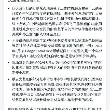
CAGR将增长13%以上。
该大流行病的影响永久地改变了工作结构,最近在基于云的审
计软件中的流行程度也有所增加。 基于云的系统使审计人员
能够在任何地点查阅和更新文件,进行实时协作和远程审计。
综上所述,在中断期间仍然可以发挥业务工作流程的功能,而
且通过减少对办公空间的依赖,基于云的审计软件也将对实际
外观和办公空间的依赖降至最低
为提供的信息提出了加密标准,包括多要素认证或角色访问系
统等顶层认证或基于层次敏感数据加密的授权。 例如,2025
年6月,在Google Cloud Next活动期间,GUS被引入,是一个集成
平台,具有AI辅助检测威胁,自动分解,恶意软件评价等功能.
现场部分以10%的CAGR增长,为一家公司实施专有审计软件,
因此各组织对其数据治理有更大的控制,并可以执行各自的特
定安全程序.
以云为基础的部分是审计软件市场中增长最快的部分,因为它
使各组织能够确定可扩展性,远程使用其软件,并实时利用协
作能力。 随着各组织考虑数字化转型和走向未来的混合工作
模式,安全,灵活,综合的云审计平台越来越受到各组织的欢迎.
销售商看到这些增长机会,并优先缩小这些行业的规模。
根据组织规模,审计软件市场分为中小企业和大型企业. 预计大