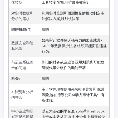
化转型.
工具转变,实现可扩展高效审计.
对实时数据和
利用实时监测和预测性见解推动制定审
分析的需求
计解决方案,以加快决策。
陷阱挑战( T)
影响
如果审计软件缺乏强有力的加密或遵守
数据安全和隐
GDPR等数据保护法,各组织可能面临违规
私风险
行为。
与遗留系统整
陈旧的财务或企业资源规划系统可能妨
合的问题
碍现代审计软件的顺利部署
机会:
影响
审计软件现在使用AI来检测异常和预测
AI和预测分析
风险,这在德勤公司AI动力审计工具中有
的整合
所体现.
中小企业和新
以云为基础的平台,如Zoho和FreshBook,
兴市场不断增
由于成本效益高,在中小企业中越来越受