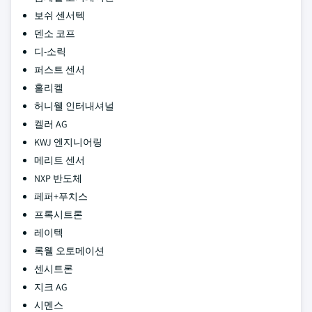
보쉬 센서텍
덴소 코프
디-소릭
퍼스트 센서
홀리켈
허니웰 인터내셔널
켈러 AG
KWJ 엔지니어링
메리트 센서
NXP 반도체
페퍼+푸치스
프록시트론
레이텍
록웰 오토메이션
센시트론
지크 AG
시멘스