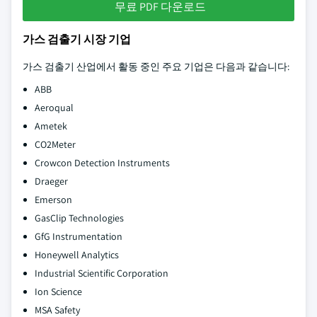
무료 PDF 다운로드
가스 검출기 시장 기업
가스 검출기 산업에서 활동 중인 주요 기업은 다음과 같습니다:
ABB
Aeroqual
Ametek
CO2Meter
Crowcon Detection Instruments
Draeger
Emerson
GasClip Technologies
GfG Instrumentation
Honeywell Analytics
Industrial Scientific Corporation
Ion Science
MSA Safety