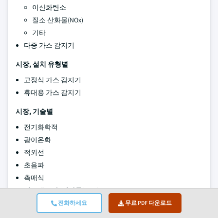
이산화탄소
질소 산화물(NOx)
기타
다중 가스 감지기
시장, 설치 유형별
고정식 가스 감지기
휴대용 가스 감지기
시장, 기술별
전기화학적
광이온화
적외선
초음파
촉매식
반도체/금속 산화물(MOS)
기타
전화하세요
무료 PDF 다운로드