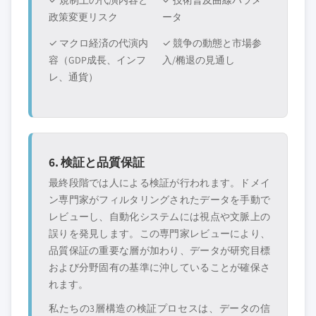
✓ 規制上の代演内容と
✓ 技術普及曲線パラメ
政策変更リスク
ータ
✓ マクロ経済の代演内
✓ 競争の動態と市場参
容（GDP成長、インフ
入/椭退の見通し
レ、通貨）
6. 検証と品質保証
最終段階では人による検証が行われます。ドメイ
ン専門家がフィルタリングされたデータを手動で
レビューし、自動化システムには視点や文脈上の
誤りを発見します。この専門家レビューにより、
品質保証の重要な層が加わり、データが研究目標
および分野固有の基準に沖していることが確保さ
れます。
私たちの3層構造の検証プロセスは、データの信