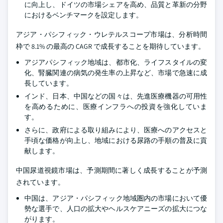
に向上し、ドイツの市場シェアを高め、品質と革新の分野
におけるベンチマークを設定します。
アジア・パシフィック・ウレテルスコープ市場は、分析時間
枠で 8.1% の最高の CAGR で成長することを期待しています。
アジアパシフィック地域は、都市化、ライフスタイルの変
化、腎臓関連の病気の発生率の上昇など、市場で急速に成
長しています。
インド、日本、中国などの国々は、先進医療機器の可用性
を高めるために、医療インフラへの投資を強化していま
す。
さらに、政府による取り組みにより、医療へのアクセスと
手頃な価格が向上し、地域における尿路の手順の普及に貢
献します。
中国尿道視鏡市場は、予測期間に著しく成長することが予測
されています。
中国は、アジア・パシフィック地域圏内の市場において優
勢な選手で、人口の拡大やヘルスケアニーズの拡大につな
がります。