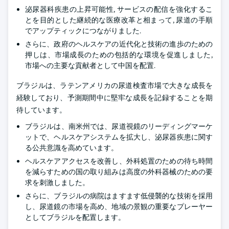
泌尿器科疾患の上昇可能性, サービスの配信を強化するこ
とを目的とした継続的な医療改革と相まって, 尿道の手順
でアップティックにつながりました.
さらに、政府のヘルスケアの近代化と技術の進歩のための
押しは、市場成長のための包括的な環境を促進しました,
市場への主要な貢献者として中国を配置.
ブラジルは、ラテンアメリカの尿道検査市場で大きな成長を
経験しており、予測期間中に堅牢な成長を記録することを期
待しています。
ブラジルは、南米州では、尿道視鏡のリーディングマーケ
ットで、ヘルスケアシステムを拡大し、泌尿器疾患に関す
る公共意識を高めています。
ヘルスケアアクセスを改善し、外科処置のための待ち時間
を減らすための国の取り組みは高度の外科器械のための要
求を刺激しました。
さらに、ブラジルの病院はますます低侵襲的な技術を採用
し、尿道鏡の市場を高め、地域の景観の重要なプレーヤー
としてブラジルを配置します。