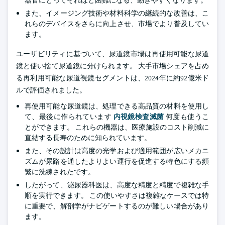
器官にとってそれほど困難になる、動きやすくなります。
また、イメージング技術や材料科学の継続的な改善は、こ
れらのデバイスをさらに向上させ、市場でより普及してい
ます。
ユーザビリティに基づいて、尿道鏡市場は再使用可能な尿道
鏡と使い捨て尿道鏡に分けられます。 大手市場シェアを占め
る再利用可能な尿道視鏡セグメントは、2024年に約92億米ド
ルで評価されました。
再使用可能な尿道鏡は、処理できる高品質の材料を使用し
て、最後に作られています
内視鏡検査滅菌
何度も使うこ
とができます。 これらの機器は、医療施設のコスト削減に
直結する長寿のために知られています。
また、その設計は高度の光学および適用範囲が広いメカニ
ズムが尿路を通したよりよい運行を促進する特色にする頻
繁に洗練されたです。
したがって、泌尿器科医は、高度な精度と精度で複雑な手
順を実行できます。 この使いやすさは複雑なケースでは特
に重要で、解剖学がナビゲートするのが難しい場合があり
ます。