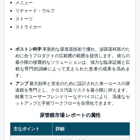
メニュー
リチャード・ウルフ
ストーツ
ストライカー
ボストン科学
革新的な尿道器技術で優れ、泌尿器科医のた
めに合うプロダクトの広範囲の範囲を提供します。 彼らの
最小限の侵襲的なソリューションは、強力な臨床証拠と広
範な専門的訓練によって支えられた患者の成果を高めま
す。
アンブ
最大効率と安全のために設計された単一ユースの尿
道鏡を専門とし、クロス汚染リスクを最小限に抑えます。
軽量でユーザーフレンドリーなデバイスにより、迅速なセ
ットアップと手術ワークフローを合理化できます。
尿管鏡市場 レポートの属性
主なポイント
詳細