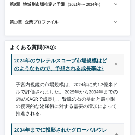
統合
第9章 地域別市場推定と予測（2021年～2034年）
4.5 競争ポジショニングマトリックス
7.4 尿路感染症
8.2 病院
3.3 成長可能性分析
4.6 主要動向
7.5 その他の用途
8.3 外来手術センター
9.1 主要トレンド
3.4 規制環境
4.6.1 合併・買収
第10章 企業プロファイル
8.4 その他の最終用途
9.2 北米
3.4.1 北米
4.6.2 パートナーシップとコラボレーション
9.2.1 米国
10.1 Ambu
3.4.2 欧州
4.6.3 新製品発売
9.2.2 カナダ
10.2 BD
3.5 技術とイノベーションの動向
よくある質問(FAQ):
4.6.4 拡大計画
9.3 欧州
10.3 ボストン・サイエンティフィック
3.5.1 現在の技術トレンド
9.3.1 ドイツ
2024年のウレテルスコープ市場規模はど
10.4 コロプラスト
3.5.2 新興技術
9.3.2 英国
のようなもので、予想される成長率は?
10.5 Dornier MedTech
3.6 製品別価格動向
9.3.3 フランス
10.6 neoscope
3.7 将来の市場トレンド
子宮内視鏡の市場規模は、2024年に約1.2億米ド
9.3.4 スペイン
10.7 オリンパス
3.8 返金シナリオ
ルで評価されました。 2025年から2034年までの
9.3.5 イタリア
10.8 OPCOM Medical
3.9 消費者行動分析
6%のCAGRで成長し、腎臓の石の蔓延と最小限
9.3.6 オランダ
10.9 PUSEN
3.10 ギャップ分析
の侵襲的な泌尿術に対する需要の増加によって
9.4 アジア太平洋
10.10 リチャード・ウルフ
3.11 ポーターの分析
推進される.
9.4.1 中国
10.11 シュトルツ
3.12 PESTEL分析
9.4.2 日本
10.12 Stryker
2034年までに投影されたグローバルウレ
9.4.3 インド