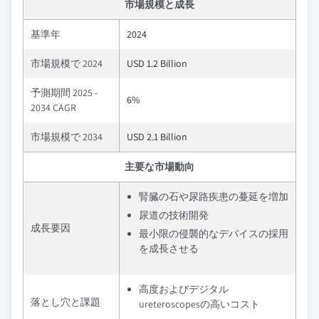
市場規模と成長
基準年
2024
市場規模で 2024
USD 1.2 Billion
予測期間 2025 -
6%
2034 CAGR
市場規模で 2034
USD 2.1 Billion
主要な市場動向
腎臓の石や尿路疾患の蔓延を増加
尿道の技術開発
成長要因
最小限の侵襲的なデバイスの採用
を成長させる
高度およびデジタル
落とし穴と課題
ureteroscopesの高いコスト