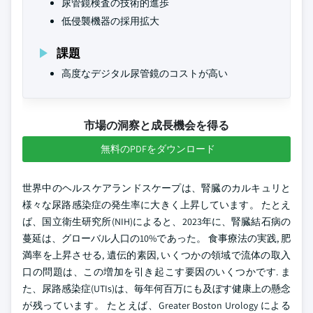
尿管鏡検査の技術的進歩
低侵襲機器の採用拡大
課題
高度なデジタル尿管鏡のコストが高い
市場の洞察と成長機会を得る
無料のPDFをダウンロード
世界中のヘルスケアランドスケープは、腎臓のカルキュリと
様々な尿路感染症の発生率に大きく上昇しています。 たとえ
ば、国立衛生研究所(NIH)によると、2023年に、腎臓結石病の
蔓延は、グローバル人口の10%であった。 食事療法の実践, 肥
満率を上昇させる, 遺伝的素因, いくつかの領域で流体の取入
口の問題は、この増加を引き起こす要因のいくつかです. ま
た、尿路感染症(UTIs)は、毎年何百万にも及ぼす健康上の懸念
が残っています。 たとえば、Greater Boston Urology による