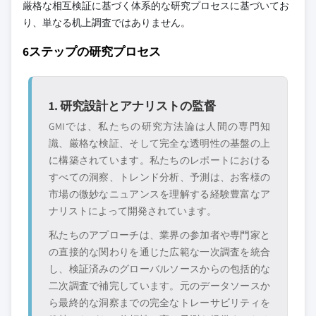
厳格な相互検証に基づく体系的な研究プロセスに基づいてお
新興の破壊的企
特定の用途やエン
業、スタートアッ
ドユースに特化し
り、単なる机上調査ではありません。
プ、または隣接業
たニッチプレイヤ
6ステップの研究プロセス
界からの参入者
ー
無料カスタマイズ - レポート価値の最大
1. 研究設計とアナリストの監督
20%
GMIでは、私たちの研究方法論は人間の専門知
特定のデータが必要ですか？カスタマイ
識、厳格な検証、そして完全な透明性の基盤の上
ズをリクエストして、正確な要件に合わ
に構築されています。私たちのレポートにおける
せた洞察を入手してください。
すべての洞察、トレンド分析、予測は、お客様の
カスタマイズを依頼する →
市場の微妙なニュアンスを理解する経験豊富なア
ナリストによって開発されています。
私たちのアプローチは、業界の参加者や専門家と
の直接的な関わりを通じた広範な一次調査を統合
し、検証済みのグローバルソースからの包括的な
二次調査で補完しています。元のデータソースか
ら最終的な洞察までの完全なトレーサビリティを