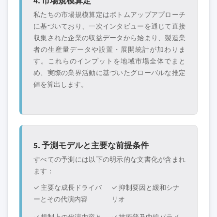
4. 市場規模算定
私たちの市場規模算定はボトムアップアプローチ
に基づいており、一次インタビューを通じて直接
収集された企業の収益データから始まり、製造業
者の生産量データや設置・展開統計が加わりま
す。これらのインプットを地域市場全体でまと
め、実際の業界活動に基づいたグローバルな推定
値を算出します。
5. 予測モデルと主要な前提条件
すべての予測には以下の明示的な文書化が含まれ
ます：
✓ 主要な成長ドライバ
✓ 抑制要因と緩和シナ
ーとその代演内容
リオ