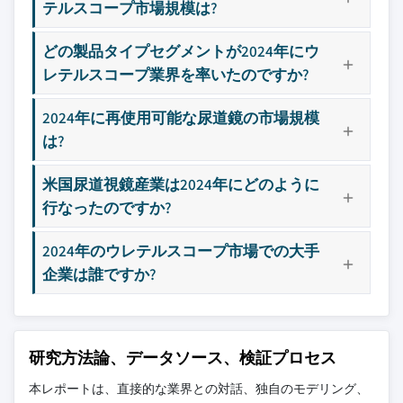
テルスコープ市場規模は?
主要な競合他社が見当たりませんか？
9.4.4 オーストラリア
このレポートに掲載されている企業は厳選さ
どの製品タイプセグメントが2024年にウ
9.4.5 韓国
れたものであり、競合全体を網羅するもので
レテルスコープ業界を率いたのですか?
9.5 ラテンアメリカ
はありません。
9.5.1 ブラジル
2024年に再使用可能な尿道鏡の市場規模
9.5.2 メキシコ
当社の市場収益計算は、個別にプロファイル
は?
9.5.3 アルゼンチン
されていないメーカー、販売業者、専門業者
9.6 中東・アフリカ
を含む全地域の全プレイヤーを考慮したボト
米国尿道視鏡産業は2024年にどのように
ムアップ手法を採用しています。プロファイ
9.6.1 南アフリカ
行なったのですか?
ルセクションは戦略的に重要なプレイヤーに
9.6.2 サウジアラビア
焦点を当てており、市場規模の範囲を定義す
2024年のウレテルスコープ市場での大手
9.6.3 アラブ首長国連邦
るものではありません。
企業は誰ですか?
競合環境には以下も含まれる可能性があります
グローバルトップ
市場アクセスを支
層に属さない地
配する販売代理店
域・国内限定のリ
やチャネルパート
研究方法論、データソース、検証プロセス
ーダー企業
ナー
本レポートは、直接的な業界との対話、独自のモデリング、