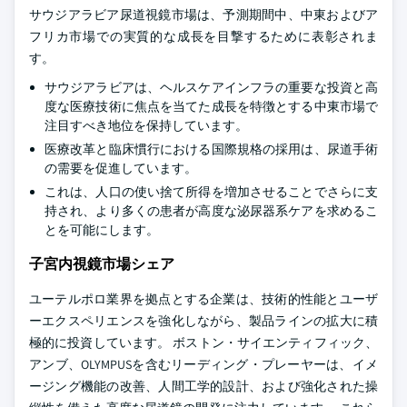
サウジアラビア尿道視鏡市場は、予測期間中、中東およびア
フリカ市場での実質的な成長を目撃するために表彰されま
す。
サウジアラビアは、ヘルスケアインフラの重要な投資と高
度な医療技術に焦点を当てた成長を特徴とする中東市場で
注目すべき地位を保持しています。
医療改革と臨床慣行における国際規格の採用は、尿道手術
の需要を促進しています。
これは、人口の使い捨て所得を増加させることでさらに支
持され、より多くの患者が高度な泌尿器系ケアを求めるこ
とを可能にします。
子宮内視鏡市場シェア
ユーテルポロ業界を拠点とする企業は、技術的性能とユーザ
ーエクスペリエンスを強化しながら、製品ラインの拡大に積
極的に投資しています。 ボストン・サイエンティフィック、
アンブ、OLYMPUSを含むリーディング・プレーヤーは、イメ
ージング機能の改善、人間工学的設計、および強化された操