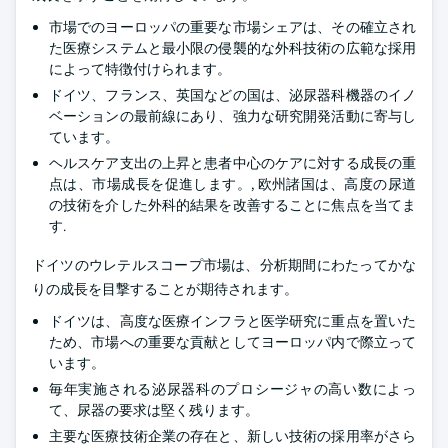
市場でのヨーロッパの重要な市場シェアは、その確立され
た医療システムと最小限の侵襲的な外科技術の広範な採用
によって特徴付けられます。
ドイツ、フランス、英国などの国は、泌尿器科機器のイノ
ベーションの最前線にあり、強力な研究開発活動に寄与し
ています。
ヘルスケア支出の上昇と患者中心のケアに対する成長の重
点は、市場成長を促進します。, 欧州諸国は、高度の尿道
の技術を介した外科的結果を改善することに焦点を当てま
す.
ドイツのウレテルスコープ市場は、分析期間にわたってかな
りの成長を目撃することが期待されます。
ドイツは、高度な医療インフラと医学研究に重点を置いた
ため、市場への重要な貢献としてヨーロッパ内で際立って
います。
毎年実施される泌尿器科のプロシージャの高い数によっ
て、尿器の要求は堅く残ります。
主要な医療技術企業の存在と、新しい技術の採用率がさら