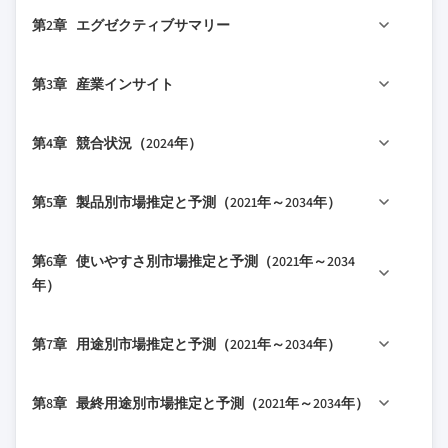
1.1 市場の対象範囲と定義
第2章 エグゼクティブサマリー
1.2 調査設計
1.2.1 調査アプローチ
2.1 産業360°概要
第3章 産業インサイト
1.2.2 データ収集方法
2.2 主要市場トレンド
1.3 データマイニングソース
2.2.1 地域別
3.1 産業エコシステム分析
第4章 競合状況（2024年）
1.3.1 グローバル
2.2.2 製品別
3.2 産業への影響要因
1.3.2 地域/国別
2.2.3 使いやすさ
3.2.1 成長ドライバー
4.1 はじめに
第5章 製品別市場推定と予測（2021年～2034年）
1.4 基本推定値と計算
2.2.4 用途
3.2.1.1 腎結石および尿路疾患の有病率増
4.2 企業の市場シェア分析
1.4.1 基準年の計算
加
2.2.5 最終用途
4.2.1 グローバル
5.1 主要トレンド
1.4.2 市場推定のための主要トレンド
第6章 使いやすさ別市場推定と予測（2021年～2034
3.2.1.2 尿路鏡検査技術の進歩
2.3 CXOの視点：戦略的重要事項
4.2.2 北米
5.2 フレキシブル尿路鏡
年）
1.5 一次調査と検証
3.2.1.3 低侵襲デバイスの採用拡大
2.3.1 産業幹部向け主要意思決定ポイント
4.2.3 欧州
5.3 リジッド尿路鏡
1.5.1 一次ソース
3.2.2 産業の落とし穴と課題
2.3.2 市場プレーヤーにとっての重要成功要因
4.2.4 アジア太平洋
6.1 主要トレンド
1.6 予測モデル
第7章 用途別市場推定と予測（2021年～2034年）
3.2.2.1 高度でデジタル尿路鏡の高コスト
2.4 将来展望と戦略的提言
4.2.5 ラテンアメリカ
6.2 再使用可能尿路鏡
1.7 調査の前提条件と制限
3.2.3 機会
4.2.6 中東・アフリカ
6.3 ディスポーザブル尿路鏡
7.1 主要トレンド
3.2.3.1 新興市場への拡大
第8章 最終用途別市場推定と予測（2021年～2034年）
4.3 企業マトリックス分析
7.2 尿路結石症
3.2.3.2 尿路鏡とロボット手術システムの
4.4 主要市場プレーヤーの競合分析
7.3 尿道狭窄
8.1 主要トレンド