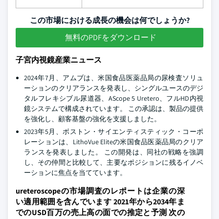
この市場における成長の機会は何でしょうか?
無料のPDFをダウンロード
子宮内視鏡産業ニュース
2024年7月、アムブは、米国食品医薬品局の尿検査ソリュ
ーションのクリアランスを発表し、シングルユースのデジ
タルフレキシブル尿道器、AScope 5 Uretero、フルHD内視
鏡システムで構成されています。 この承認は、製品の提供
を強化し、顧客基盤の強化を支援しました。
2023年5月、ボストン・サイエンティスティック・コーポ
レーションは、LithoVue Eliteの米国食品医薬品局のクリア
ランスを発表しました。 この開発は、同社の戦略を強調
し、その仲間と比較して、主要なポジションに残るイノベ
ーションに焦点を当てています。
ureteroscopeの市場調査のレポートは企業の深
い適用範囲を含んでいます 2021年から2034年ま
でのUSD百万の売上高の面での推定と予測 次の