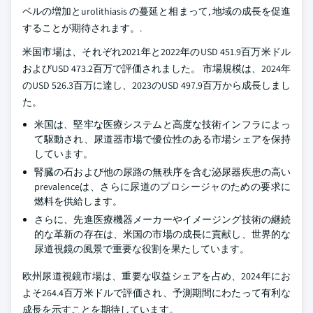
ベルの増加とurolithiasis の蔓延と相まって, 地域の成長を促進
することが期待されます。.
米国市場は、それぞれ2021年と2022年のUSD 451.9百万米ドル
およびUSD 473.2百万で評価されました。 市場規模は、2024年
のUSD 526.3百万に達し、2023のUSD 497.9百万から成長しまし
た。
米国は、堅牢な医療システムと高度な技術インフラによっ
て駆動され、尿道器市場で優位性のある市場シェアを保持
しています。
腎臓の石および他の尿路の無秩序を含む泌尿器疾患の高い
prevalenceは、さらに尿道のプロシージャのための要求に
燃料を供給します。
さらに、先進医療機器メーカーやイメージング技術の継続
的な革新の存在は、米国の市場の成長に貢献し、世界的な
尿道視鏡の風景で重要な役割を果たしています。
欧州尿道視鏡市場は、重要な収益シェアを占め、2024年にお
よそ264.4百万米ドルで評価され、予測期間にわたって有利な
成長を示すことを期待しています。