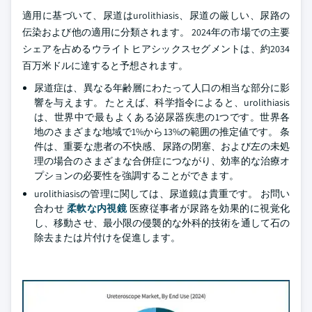
適用に基づいて、尿道はurolithiasis、尿道の厳しい、尿路の
伝染および他の適用に分類されます。 2024年の市場での主要
シェアを占めるウライトヒアシックスセグメントは、約2034
百万米ドルに達すると予想されます。
尿道症は、異なる年齢層にわたって人口の相当な部分に影
響を与えます。 たとえば、科学指令によると、urolithiasis
は、世界中で最もよくある泌尿器疾患の1つです。世界各
地のさまざまな地域で1%から13%の範囲の推定値です。 条
件は、重要な患者の不快感、尿路の閉塞、および左の未処
理の場合のさまざまな合併症につながり、効率的な治療オ
プションの必要性を強調することができます。
urolithiasisの管理に関しては、尿道鏡は貴重です。 お問い
合わせ
柔軟な内視鏡
医療従事者が尿路を効果的に視覚化
し、移動させ、最小限の侵襲的な外科的技術を通して石の
除去または片付けを促進します。