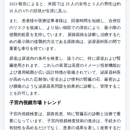
2023 報告によると、米国では 25 人の女性と 3 人の男性は約
10 人の UTI の症状が生涯に及ぶ。
また、患者様や医療従事者様は、回復時間を短縮し、合併症
のリスクを低減し、より短い病院での滞在により、最小限の
侵襲的処置を支持しています。 尿路面病を診断し治療するた
めの最小限の侵襲的方法である尿路病は、泌尿器科医の間で
重要な牽引を得ています。
尿道は尿道内の条件を検査し、扱うのに、特に尿道および腎
臓使用されます。 これらの装置は高度のイメージ投射機能お
よび適用範囲が広い設計特徴が装備されていて、泌尿器科医
が高められた忍耐強い安全および便利の腎臓の石、厳密およ
び腫瘍のような泌尿器系問題を効果的に診断し、管理するこ
とを許可します。
子宮内視鏡市場 トレンド
子宮内視鏡検査は、尿路疾患、特に腎臓石の診断と治療で重
要になっています。 子宮内視鏡検査技術の進歩は、手続きの
有効性を高めるだけでなく、患者の成果を著しく改善するだ