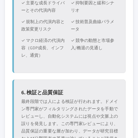
✓ 主要な成長ドライバ
✓ 抑制要因と緩和シナ
ーとその代演内容
リオ
✓ 規制上の代演内容と
✓ 技術普及曲線パラメ
政策変更リスク
ータ
✓ マクロ経済の代演内
✓ 競争の動態と市場参
容（GDP成長、インフ
入/椭退の見通し
レ、通貨）
6. 検証と品質保証
最終段階では人による検証が行われます。ドメイ
ン専門家がフィルタリングされたデータを手動で
レビューし、自動化システムには視点や文脈上の
誤りを発見します。この専門家レビューにより、
品質保証の重要な層が加わり、データが研究目標