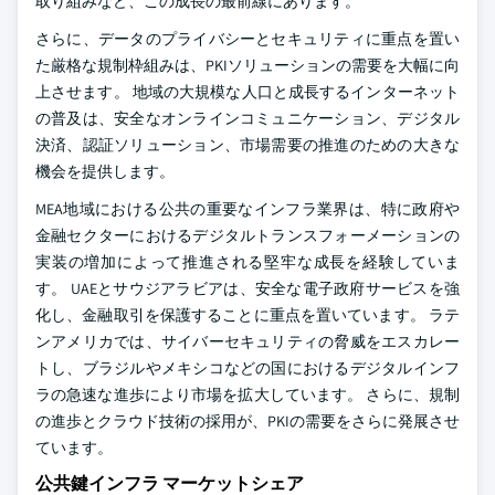
取り組みなど、この成長の最前線にあります。
さらに、データのプライバシーとセキュリティに重点を置い
た厳格な規制枠組みは、PKIソリューションの需要を大幅に向
上させます。 地域の大規模な人口と成長するインターネット
の普及は、安全なオンラインコミュニケーション、デジタル
決済、認証ソリューション、市場需要の推進のための大きな
機会を提供します。
MEA地域における公共の重要なインフラ業界は、特に政府や
金融セクターにおけるデジタルトランスフォーメーションの
実装の増加によって推進される堅牢な成長を経験していま
す。 UAEとサウジアラビアは、安全な電子政府サービスを強
化し、金融取引を保護することに重点を置いています。 ラテ
ンアメリカでは、サイバーセキュリティの脅威をエスカレー
トし、ブラジルやメキシコなどの国におけるデジタルインフ
ラの急速な進歩により市場を拡大しています。 さらに、規制
の進歩とクラウド技術の採用が、PKIの需要をさらに発展させ
ています。
公共鍵インフラ マーケットシェア