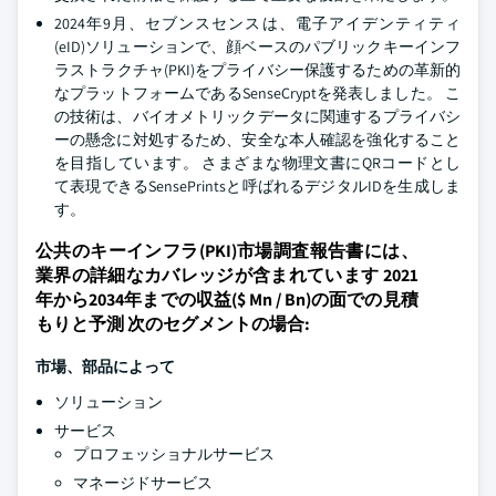
2024年9月、セブンスセンスは、電子アイデンティティ
(eID)ソリューションで、顔ベースのパブリックキーインフ
ラストラクチャ(PKI)をプライバシー保護するための革新的
なプラットフォームであるSenseCryptを発表しました。 こ
の技術は、バイオメトリックデータに関連するプライバシ
ーの懸念に対処するため、安全な本人確認を強化すること
を目指しています。 さまざまな物理文書にQRコードとし
て表現できるSensePrintsと呼ばれるデジタルIDを生成しま
す。
公共のキーインフラ(PKI)市場調査報告書には、
業界の詳細なカバレッジが含まれています 2021
年から2034年までの収益($ Mn / Bn)の面での見積
もりと予測 次のセグメントの場合:
市場、部品によって
ソリューション
サービス
プロフェッショナルサービス
マネージドサービス