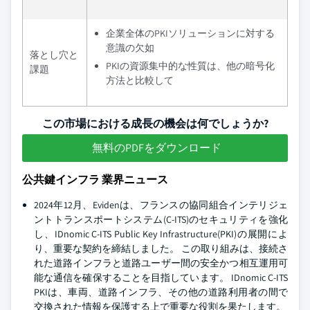
企業全体のPKIソリューションに対する
意識の欠如
落とし穴と
PKIの資源集中的な性質は、他の暗号化
課題
方法と比較して
この市場における成長の機会は何でしょうか?
無料のPDFをダウンロード
公共鍵インフラ 業界ニュース
2024年12月、Evidenは、フランスの協同組合インテリジェ
ントトランスポートシステム(C-ITS)のセキュリティを強化
し、IDnomic C-ITS Public Key Infrastructure(PKI)の展開によ
り、重要な契約を締結しました。 この取り組みは、接続さ
れた道路インフラと道路ユーザー間の安全かつ相互運用可
能な通信を確保することを目指しています。 IDnomic C-ITS
PKIは、車両、道路インフラ、その他の道路利用者の間で
交換された情報を保護する上で重要な役割を果たします。