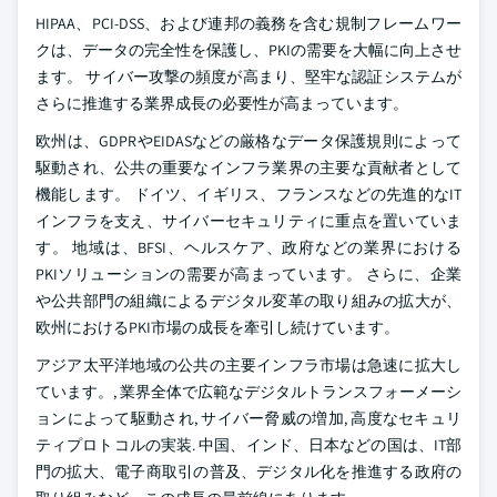
HIPAA、PCI-DSS、および連邦の義務を含む規制フレームワー
クは、データの完全性を保護し、PKIの需要を大幅に向上させ
ます。 サイバー攻撃の頻度が高まり、堅牢な認証システムが
さらに推進する業界成長の必要性が高まっています。
欧州は、GDPRやEIDASなどの厳格なデータ保護規則によって
駆動され、公共の重要なインフラ業界の主要な貢献者として
機能します。 ドイツ、イギリス、フランスなどの先進的なIT
インフラを支え、サイバーセキュリティに重点を置いていま
す。 地域は、BFSI、ヘルスケア、政府などの業界における
PKIソリューションの需要が高まっています。 さらに、企業
や公共部門の組織によるデジタル変革の取り組みの拡大が、
欧州におけるPKI市場の成長を牽引し続けています。
アジア太平洋地域の公共の主要インフラ市場は急速に拡大し
ています。, 業界全体で広範なデジタルトランスフォーメーシ
ョンによって駆動され, サイバー脅威の増加, 高度なセキュリ
ティプロトコルの実装. 中国、インド、日本などの国は、IT部
門の拡大、電子商取引の普及、デジタル化を推進する政府の