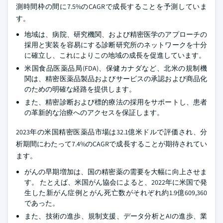
測時間枠の間に7.5%のCAGRで成長することを予測していま
す。
地域は、病院、研究機関、および精密医学のアプローチの
採用と実装を容易にする診断研究所のネットワークを十分
に確立し、これによりこの地域の成長を促進しています。
米国食品医薬品局(FDA)、保健カナダなど、北米の規制機
関は、精密医薬品製品およびサービスの承認および商品化
のための明確な経路を提供します。
また、精密診断および標的療法の採用をサポートし、患者
の革新的な治療へのアクセスを保証します。
2023年の米国精密医薬品市場は32.1億米ドルで評価され、分
析期間にわたって7.4%のCAGRで成長することが期待されてい
ます。
がんの早期増加は、国の精密薬の需要を大幅に向上させま
す。 たとえば、米国がん協会によると、2022年に米国で発
生した新がん症例とがん死亡数がそれぞれ約1.9億609,360
であった。
また、技術の進歩、規制支援、データ分析とAIの進歩、業