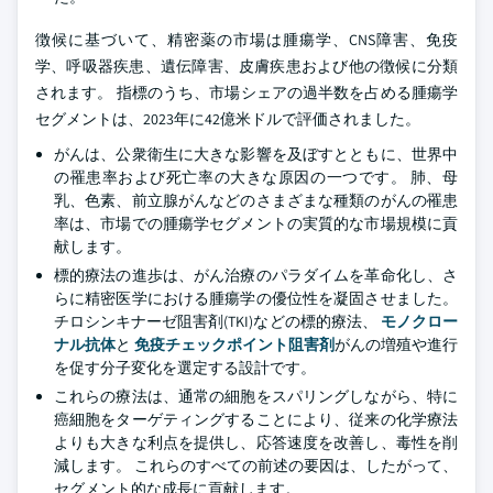
徴候に基づいて、精密薬の市場は腫瘍学、CNS障害、免疫
学、呼吸器疾患、遺伝障害、皮膚疾患および他の徴候に分類
されます。 指標のうち、市場シェアの過半数を占める腫瘍学
セグメントは、2023年に42億米ドルで評価されました。
がんは、公衆衛生に大きな影響を及ぼすとともに、世界中
の罹患率および死亡率の大きな原因の一つです。 肺、母
乳、色素、前立腺がんなどのさまざまな種類のがんの罹患
率は、市場での腫瘍学セグメントの実質的な市場規模に貢
献します。
標的療法の進歩は、がん治療のパラダイムを革命化し、さ
らに精密医学における腫瘍学の優位性を凝固させました。
チロシンキナーゼ阻害剤(TKI)などの標的療法、
モノクロー
ナル抗体
と
免疫チェックポイント阻害剤
がんの増殖や進行
を促す分子変化を選定する設計です。
これらの療法は、通常の細胞をスパリングしながら、特に
癌細胞をターゲティングすることにより、従来の化学療法
よりも大きな利点を提供し、応答速度を改善し、毒性を削
減します。 これらのすべての前述の要因は、したがって、
セグメント的な成長に貢献します。