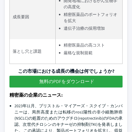
開発地域におけるがん生物学
の高度化
精密医薬品のポートフォリオ
成長要因
を拡大
遺伝子治療の採用増加
精密医薬品の高コスト
落とし穴と課題
厳格な規制規範
この市場における成長の機会は何でしょうか?
無料のPDFをダウンロード
精密薬の企業のニュース:
2023年11月、ブリストル・マイアーズ・スクイブ・カンパ
ニーは、局所高度または転移のros1陽性の非小細胞肺癌
(NSCLC)の処置のためのアウグチロ(repotrectinib)のFDAの承
認、次世代チロシンのキナーゼの抑制剤(TKI)を発表しまし
た。 この承認により、製品ポートフォリオを拡大し、収益