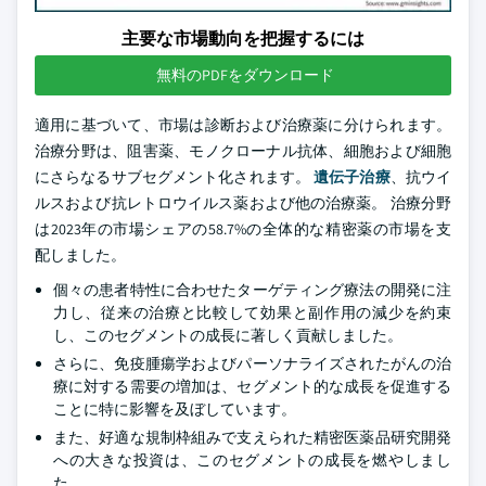
主要な市場動向を把握するには
無料のPDFをダウンロード
適用に基づいて、市場は診断および治療薬に分けられます。
治療分野は、阻害薬、モノクローナル抗体、細胞および細胞
にさらなるサブセグメント化されます。
遺伝子治療
、抗ウイ
ルスおよび抗レトロウイルス薬および他の治療薬。 治療分野
は2023年の市場シェアの58.7%の全体的な精密薬の市場を支
配しました。
個々の患者特性に合わせたターゲティング療法の開発に注
力し、従来の治療と比較して効果と副作用の減少を約束
し、このセグメントの成長に著しく貢献しました。
さらに、免疫腫瘍学およびパーソナライズされたがんの治
療に対する需要の増加は、セグメント的な成長を促進する
ことに特に影響を及ぼしています。
また、好適な規制枠組みで支えられた精密医薬品研究開発
への大きな投資は、このセグメントの成長を燃やしまし
た。