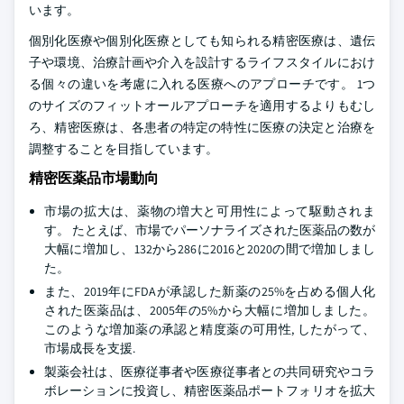
います。
個別化医療や個別化医療としても知られる精密医療は、遺伝
子や環境、治療計画や介入を設計するライフスタイルにおけ
る個々の違いを考慮に入れる医療へのアプローチです。 1つ
のサイズのフィットオールアプローチを適用するよりもむし
ろ、精密医療は、各患者の特定の特性に医療の決定と治療を
調整することを目指しています。
精密医薬品市場動向
市場の拡大は、薬物の増大と可用性によって駆動されま
す。 たとえば、市場でパーソナライズされた医薬品の数が
大幅に増加し、132から286に2016と2020の間で増加しまし
た。
また、2019年にFDAが承認した新薬の25%を占める個人化
された医薬品は、2005年の5%から大幅に増加しました。
このような増加薬の承認と精度薬の可用性, したがって、
市場成長を支援.
製薬会社は、医療従事者や医療従事者との共同研究やコラ
ボレーションに投資し、精密医薬品ポートフォリオを拡大