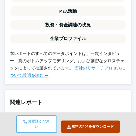
M&A活動
投資・資金調達の状況
企業プロファイル
本レポートのすべてのデータポイントは、一次インタビュ
ー、真のボトムアップモデリング、および厳密なクロスチェ
ックによって検証されています。
当社のリサーチプロセスに
ついて設明を読む →
関連レポート
お電話くださ
遺伝子治療市場
い
無料のPDFをダウンロード